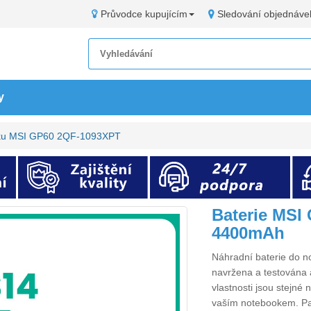
Průvodce kupujícím
Sledování objednáve
y
oku MSI GP60 2QF-1093XPT
Baterie MSI
4400mAh
Náhradní
baterie do
navržena a testována a
vlastnosti jsou stejné
vaším notebookem. P