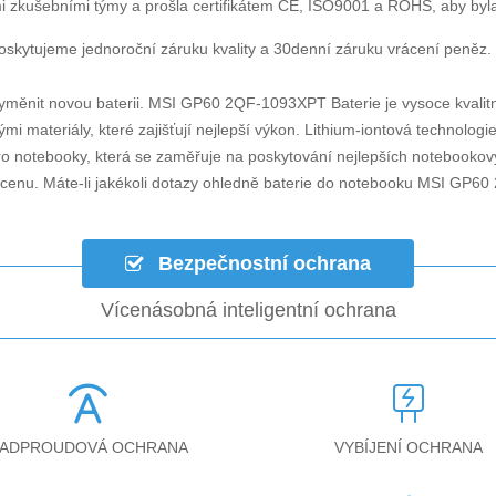
i zkušebními týmy a prošla certifikátem CE, ISO9001 a ROHS, aby byla za
skytujeme jednoroční záruku kvality a 30denní záruku vrácení peněz.
yměnit novou baterii.
MSI GP60 2QF-1093XPT Baterie
je vysoce kvalitn
mi materiály, které zajišťují nejlepší výkon. Lithium-iontová technolog
ro notebooky, která se zaměřuje na poskytování nejlepších notebookový
cenu. Máte-li jakékoli dotazy ohledně
baterie do notebooku MSI GP6
Bezpečnostní ochrana
Vícenásobná inteligentní ochrana
ADPROUDOVÁ OCHRANA
VYBÍJENÍ OCHRANA