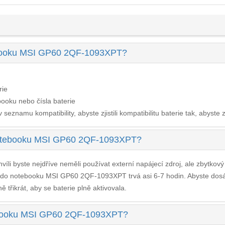
tebooku MSI GP60 2QF-1093XPT?
rie
ooku nebo čísla baterie
seznamu kompatibility, abyste zjistili kompatibilitu baterie tak, abyste z
 notebooku MSI GP60 2QF-1093XPT?
víli byste nejdříve neměli používat externí napájecí zdroj, ale zbytkov
e do notebooku MSI GP60 2QF-1093XPT
trvá asi 6-7 hodin. Abyste dos
 třikrát, aby se baterie plně aktivovala.
otebooku MSI GP60 2QF-1093XPT?