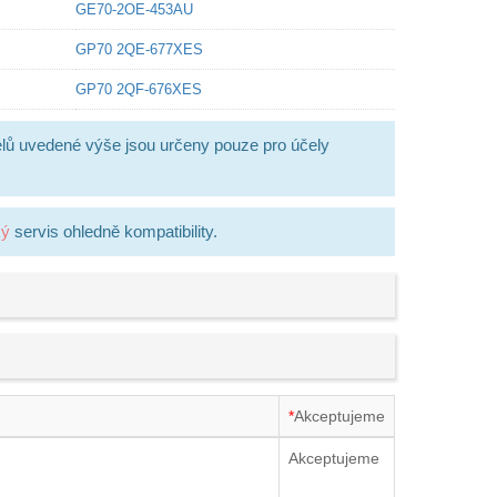
GE70-2OE-453AU
GP70 2QE-677XES
GP70 2QF-676XES
lů uvedené výše jsou určeny pouze pro účely
ký
servis ohledně kompatibility.
*
Akceptujeme
Akceptujeme