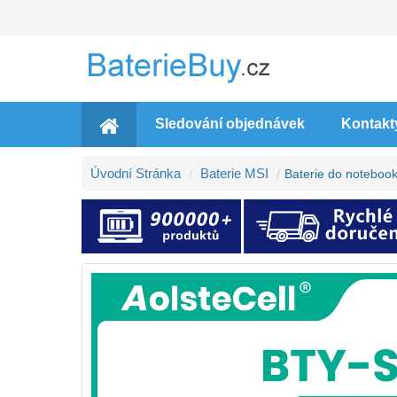
Sledování objednávek
Kontakt
Úvodní Stránka
Baterie MSI
Baterie do notebo