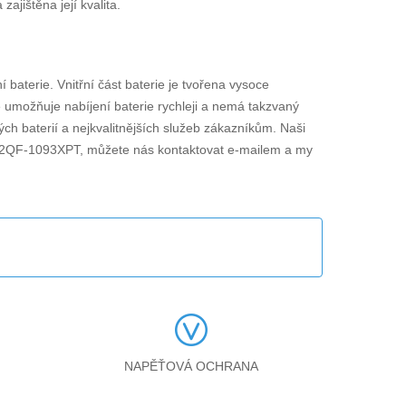
jištěna její kvalita.
í baterie. Vnitřní část baterie je tvořena vysoce
ie umožňuje nabíjení baterie rychleji a nemá takzvaný
ch baterií a nejkvalitnějších služeb zákazníkům. Naši
0 2QF-1093XPT
, můžete nás kontaktovat e-mailem a my
NAPĚŤOVÁ OCHRANA