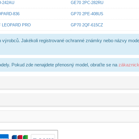
D-242AU
GE70 2PC-282RU
OPARD-836
GP70 2PE-408US
F LEOPARD PRO
GP70 2QF-615CZ
h výrobců. Jakékoli registrované ochranné známky nebo názvy mode
dely. Pokud zde nenajdete přenosný model, obraťte se na
zákaznic