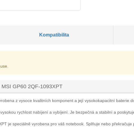
Kompatibilita
 use.
ku MSI GP60 2QF-1093XPT
yrobena z vysoce kvalitních komponent a její vysokokapacitní baterie dok
 vysokou rychlost nabíjení a vybíjení. Je bezpečná a stabilní a poskytuj
3XPT
je speciálně vyrobena pro váš notebook. Splňuje nebo překračuje