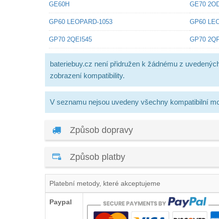
GE60H
GE70 2O
GP60 LEOPARD-1053
GP60 LE
GP70 2QEI545
GP70 2Q
bateriebuy.cz není přidružen k žádnému z uvedenýc
zobrazení kompatibility.
V seznamu nejsou uvedeny všechny kompatibilní mo
Způsob dopravy
Způsob platby
Platební metody, které akceptujeme
Paypal