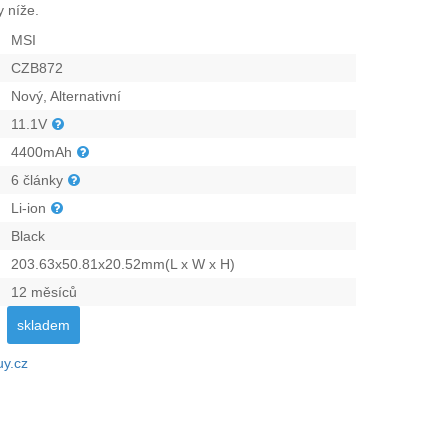
 níže.
MSI
CZB872
Nový, Alternativní
11.1V
4400mAh
6 články
Li-ion
Black
203.63x50.81x20.52mm(L x W x H)
12 měsíců
skladem
uy.cz