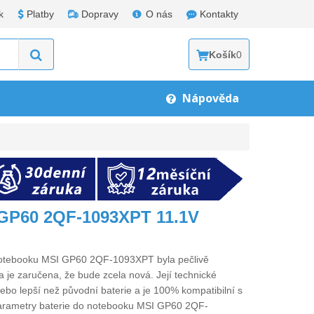
k
Platby
Dopravy
O nás
Kontakty
Košík
0
Nápověda
 GP60 2QF-1093XPT 11.1V
 notebooku MSI GP60 2QF-1093XPT
byla pečlivě
 je zaručena, že bude zcela nová. Její technické
 nebo lepší než původní baterie a je 100% kompatibilní s
arametry
baterie do notebooku MSI GP60 2QF-