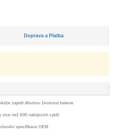
Doprava a Platba
áže zajistit dlouhou životnost baterie.
e více než 600 nabíjecích cyklů.
 původní specifikace OEM.