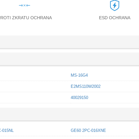
PROTI ZKRATU OCHRANA
ESD OCHRANA
MS-16G4
E2MS110W2002
40029150
-015NL
GE60 2PC-016XNE