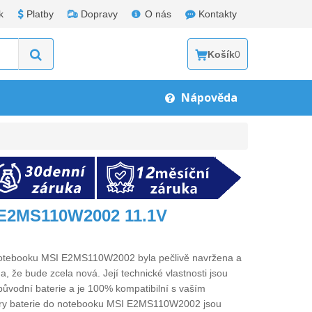
k
Platby
Dopravy
O nás
Kontakty
Košík
0
Nápověda
 E2MS110W2002 11.1V
 notebooku MSI E2MS110W2002
byla pečlivě navržena a
a, že bude zcela nová. Její technické vlastnosti jsou
původní baterie a je 100% kompatibilní s vaším
ry
baterie do notebooku MSI E2MS110W2002
jsou