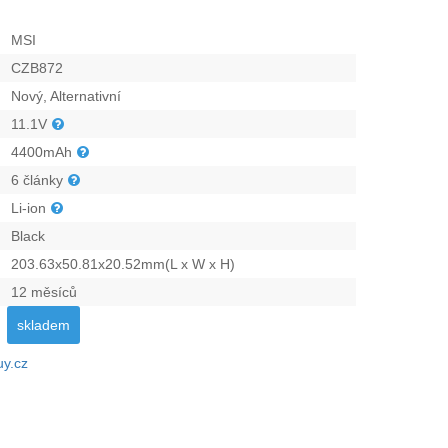
MSI
CZB872
Nový, Alternativní
11.1V
4400mAh
6 články
Li-ion
Black
203.63x50.81x20.52mm(L x W x H)
12 měsíců
skladem
uy.cz