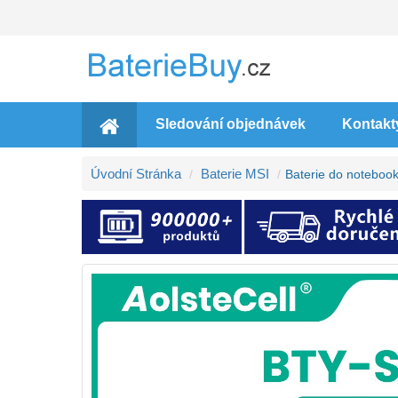
Sledování objednávek
Kontakt
Úvodní Stránka
Baterie MSI
Baterie do notebo