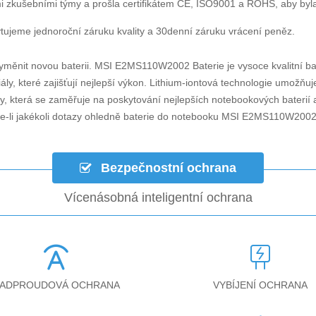
i zkušebními týmy a prošla certifikátem CE, ISO9001 a ROHS, aby byla za
ujeme jednoroční záruku kvality a 30denní záruku vrácení peněz.
yměnit novou baterii.
MSI E2MS110W2002 Baterie
je vysoce kvalitní ba
ly, které zajišťují nejlepší výkon. Lithium-iontová technologie umožňu
ky, která se zaměřuje na poskytování nejlepších notebookových baterií a
-li jakékoli dotazy ohledně
baterie do notebooku MSI E2MS110W200
Bezpečnostní ochrana
Vícenásobná inteligentní ochrana
ADPROUDOVÁ OCHRANA
VYBÍJENÍ OCHRANA