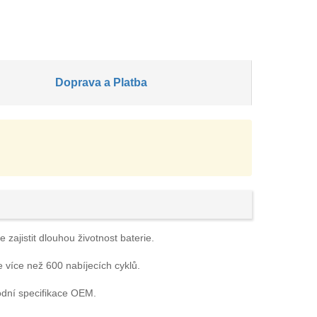
Doprava a Platba
zajistit dlouhou životnost baterie.
e více než 600 nabíjecích cyklů.
odní specifikace OEM.