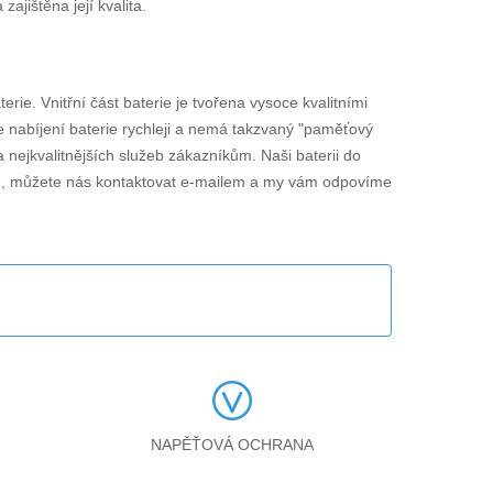
jištěna její kvalita.
terie. Vnitřní část baterie je tvořena vysoce kvalitními
je nabíjení baterie rychleji a nemá takzvaný "paměťový
 nejkvalitnějších služeb zákazníkům. Naši baterii do
2
, můžete nás kontaktovat e-mailem a my vám odpovíme
NAPĚŤOVÁ OCHRANA