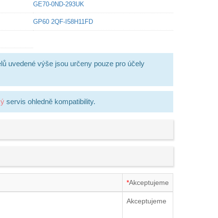
GE70-0ND-293UK
GP60 2QF-I58H11FD
lů uvedené výše jsou určeny pouze pro účely
ký
servis ohledně kompatibility.
*
Akceptujeme
Akceptujeme