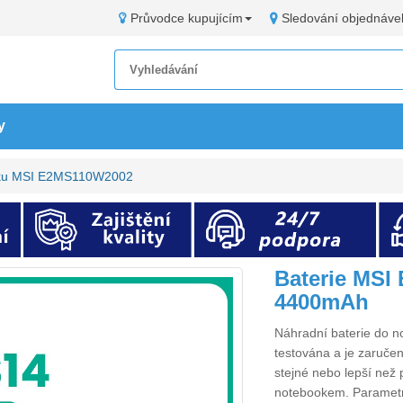
Průvodce kupujícím
Sledování objednáve
y
oku MSI E2MS110W2002
Baterie MSI
4400mAh
Náhradní
baterie do
testována a je zaručen
stejné nebo lepší než 
notebookem. Paramet