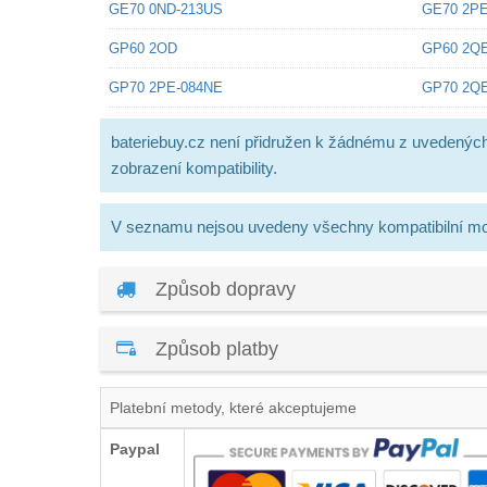
GE70 0ND-213US
GE70 2P
GP60 2OD
GP60 2Q
GP70 2PE-084NE
GP70 2Q
bateriebuy.cz není přidružen k žádnému z uvedenýc
zobrazení kompatibility.
V seznamu nejsou uvedeny všechny kompatibilní mo
Způsob dopravy
Způsob platby
Platební metody, které akceptujeme
Paypal