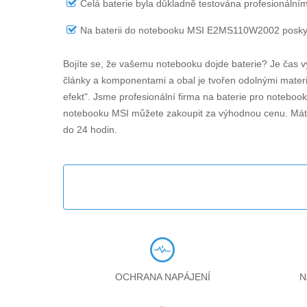
Celá baterie byla důkladně testována profesionálním
Na
baterii do notebooku MSI E2MS110W2002
poskyt
Bojíte se, že vašemu notebooku dojde baterie? Je čas v
články a komponentami a obal je tvořen odolnými materiá
efekt". Jsme profesionální firma na baterie pro noteboo
notebooku MSI můžete zakoupit za výhodnou cenu. Máte
do 24 hodin.
OCHRANA NAPÁJENÍ
N