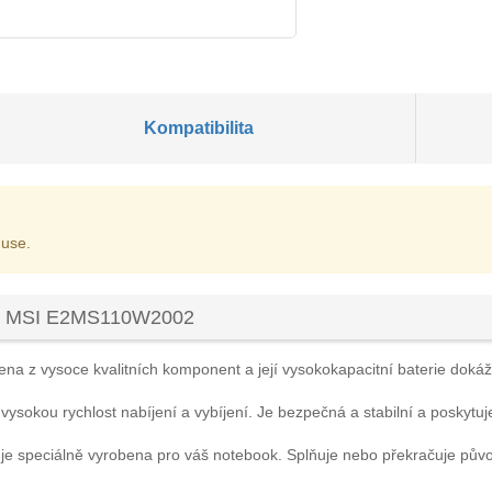
Kompatibilita
 use.
oku MSI E2MS110W2002
ena z vysoce kvalitních komponent a její vysokokapacitní baterie dokáže 
 vysokou rychlost nabíjení a vybíjení. Je bezpečná a stabilní a poskytuj
je speciálně vyrobena pro váš notebook. Splňuje nebo překračuje pův