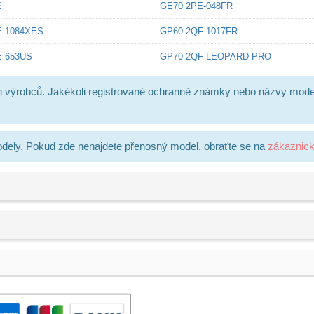
E
GE70 2PE-048FR
E-1084XES
GP60 2QF-1017FR
E-653US
GP70 2QF LEOPARD PRO
h výrobců. Jakékoli registrované ochranné známky nebo názvy mode
dely. Pokud zde nenajdete přenosný model, obraťte se na
zákaznic