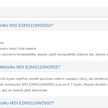
tebooku MSI E2MS110W2002?
rie
ooku nebo čísla baterie
seznamu kompatibility, abyste zjistili kompatibilitu baterie tak, abyste z
 notebooku MSI E2MS110W2002?
víli byste nejdříve neměli používat externí napájecí zdroj, ale zbytkov
e do notebooku MSI E2MS110W2002
trvá asi 6-7 hodin. Abyste dosáhli
, aby se baterie plně aktivovala.
otebooku MSI E2MS110W2002?