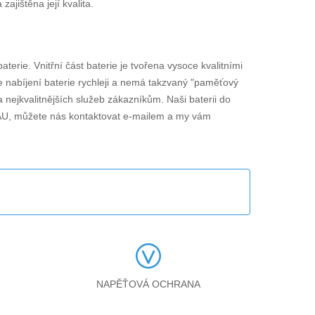
jištěna její kvalita.
baterie. Vnitřní část baterie je tvořena vysoce kvalitními
je nabíjení baterie rychleji a nemá takzvaný "paměťový
 nejkvalitnějších služeb zákazníkům. Naši baterii do
AU
, můžete nás kontaktovat e-mailem a my vám
NAPĚŤOVÁ OCHRANA