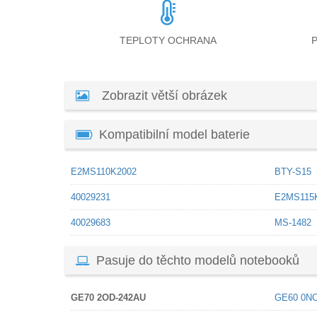
TEPLOTY OCHRANA
Zobrazit větší obrázek
Kompatibilní model baterie
E2MS110K2002
BTY-S15
40029231
E2MS115
40029683
MS-1482
Pasuje do těchto modelů notebooků
GE70 2OD-242AU
GE60 0NC