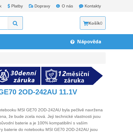
k
Platby
Dopravy
O nás
Kontakty
Košík
0
Nápověda
 GE70 2OD-242AU 11.1V
 notebooku MSI GE70 2OD-242AU
byla pečlivě navržena
ena, že bude zcela nová. Její technické vlastnosti jsou
původní baterie a je 100% kompatibilní s vaším
ry
baterie do notebooku MSI GE70 2OD-242AU
jsou