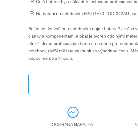
Celá baterie byla důkladně testována profesionálním
Na
baterii do notebooku MSI GE70 2OD-242AU
posk
Bojíte se, že vašemu notebooku dojde baterie? Je čas v
články a komponentami a obal je tvořen odolnými materiá
efekt". Jsme profesionální firma na baterie pro noteboo
notebooku MSI můžete zakoupit za výhodnou cenu. Máte
odpovíme do 24 hodin.
OCHRANA NAPÁJENÍ
N