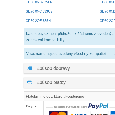
GE60 0ND-075FR
GE60 0ND
GE70 0NC-033US
GE70 0ND
GP60 2QE-855NL
GP60 2QF
bateriebuy.cz není přidružen k žádnému z uvedenýc
zobrazení kompatibility.
V seznamu nejsou uvedeny všechny kompatibilní mo
Způsob dopravy
Způsob platby
Platební metody, které akceptujeme
Paypal