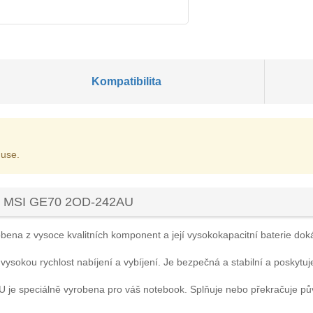
Kompatibilita
 use.
ku MSI GE70 2OD-242AU
bena z vysoce kvalitních komponent a její vysokokapacitní baterie dokáž
 vysokou rychlost nabíjení a vybíjení. Je bezpečná a stabilní a poskytuj
AU
je speciálně vyrobena pro váš notebook. Splňuje nebo překračuje p