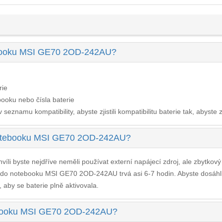
tebooku MSI GE70 2OD-242AU?
rie
ooku nebo čísla baterie
seznamu kompatibility, abyste zjistili kompatibilitu baterie tak, abyste z
 notebooku MSI GE70 2OD-242AU?
víli byste nejdříve neměli používat externí napájecí zdroj, ale zbytkov
e do notebooku MSI GE70 2OD-242AU
trvá asi 6-7 hodin. Abyste dosáh
, aby se baterie plně aktivovala.
otebooku MSI GE70 2OD-242AU?