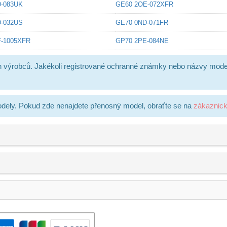
-083UK
GE60 2OE-072XFR
-032US
GE70 0ND-071FR
-1005XFR
GP70 2PE-084NE
h výrobců. Jakékoli registrované ochranné známky nebo názvy mode
dely. Pokud zde nenajdete přenosný model, obraťte se na
zákaznic