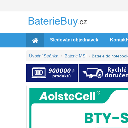
Sledování objednávek
Kontakt
Úvodní Stránka
Baterie MSI
Baterie do notebo