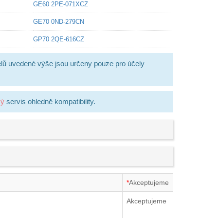
GE60 2PE-071XCZ
GE70 0ND-279CN
GP70 2QE-616CZ
lů uvedené výše jsou určeny pouze pro účely
ký
servis ohledně kompatibility.
*
Akceptujeme
Akceptujeme