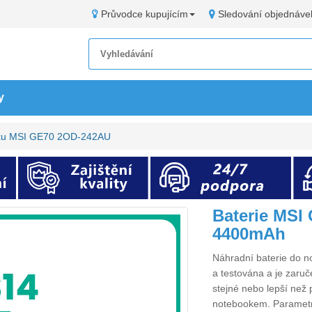
Průvodce kupujícím
Sledování objednáve
y
oku MSI GE70 2OD-242AU
Baterie MSI
4400mAh
Náhradní
baterie do
a testována a je zaruč
stejné nebo lepší než 
notebookem. Paramet