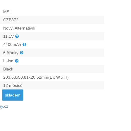
MSI
CZB872
Nový, Alternativní
11.1V
4400mAh
6 články
Li-ion
Black
203.63x50.81x20.52mm(L x W x H)
12 měsíců
skladem
uy.cz