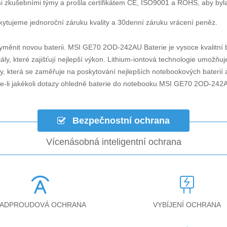
i zkušebními týmy a prošla certifikátem CE, ISO9001 a ROHS, aby byla za
ytujeme jednoroční záruku kvality a 30denní záruku vrácení peněz.
yměnit novou baterii.
MSI GE70 2OD-242AU Baterie
je vysoce kvalitní 
ly, které zajišťují nejlepší výkon. Lithium-iontová technologie umožňu
ky, která se zaměřuje na poskytování nejlepších notebookových baterií a
-li jakékoli dotazy ohledně
baterie do notebooku MSI GE70 2OD-242
Bezpečnostní ochrana
Vícenásobná inteligentní ochrana
ADPROUDOVÁ OCHRANA
VYBÍJENÍ OCHRANA