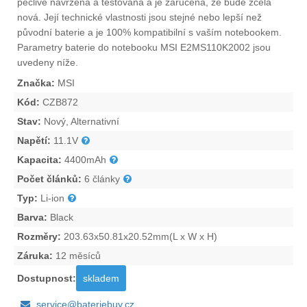
pečlivě navržena a testována a je zaručena, že bude zcela
nová. Její technické vlastnosti jsou stejné nebo lepší než
původní baterie a je 100% kompatibilní s vaším notebookem.
Parametry
baterie do notebooku MSI E2MS110K2002
jsou
uvedeny níže.
Značka:
MSI
Kód:
CZB872
Stav:
Nový, Alternativní
Napětí:
11.1V
Kapacita:
4400mAh
Počet článků:
6 články
Typ:
Li-ion
Barva:
Black
Rozměry:
203.63x50.81x20.52mm(L x W x H)
Záruka:
12 měsíců
Dostupnost:
skladem
service@bateriebuy.cz