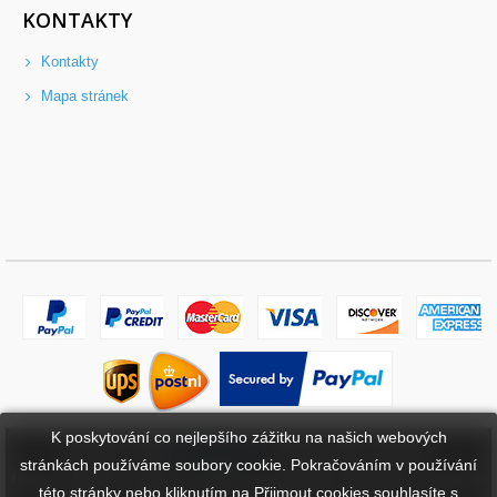
KONTAKTY
Kontakty
Mapa stránek
K poskytování co nejlepšího zážitku na našich webových
Copyright ©
2026
bateriebuy.cz
. Všechna práva vyhrazena.
stránkách používáme soubory cookie. Pokračováním v používání
Určené ochranné známky a značky jsou majetkem příslušných vlastníků.
této stránky nebo kliknutím na Přijmout cookies souhlasíte s