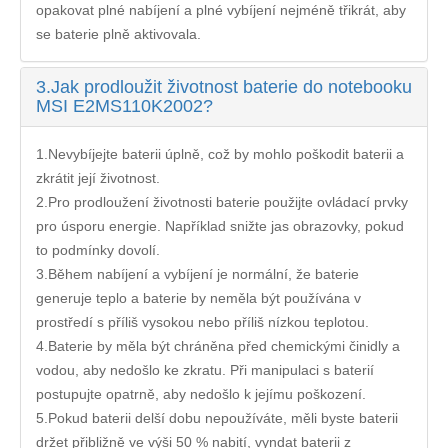
opakovat plné nabíjení a plné vybíjení nejméně třikrát, aby
se baterie plně aktivovala.
3.
Jak prodloužit životnost baterie do notebooku
MSI E2MS110K2002?
1.Nevybíjejte baterii úplně, což by mohlo poškodit baterii a
zkrátit její životnost.
2.Pro prodloužení životnosti baterie použijte ovládací prvky
pro úsporu energie. Například snižte jas obrazovky, pokud
to podmínky dovolí.
3.Během nabíjení a vybíjení je normální, že baterie
generuje teplo a baterie by neměla být používána v
prostředí s příliš vysokou nebo příliš nízkou teplotou.
4.Baterie by měla být chráněna před chemickými činidly a
vodou, aby nedošlo ke zkratu. Při manipulaci s baterií
postupujte opatrně, aby nedošlo k jejímu poškození.
5.Pokud baterii delší dobu nepoužíváte, měli byste baterii
držet přibližně ve výši 50 % nabití, vyndat baterii z