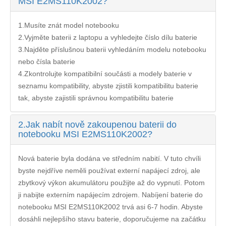
MSI E2MS110K2002?
1.Musíte znát model notebooku
2.Vyjměte baterii z laptopu a vyhledejte číslo dílu baterie
3.Najděte příslušnou baterii vyhledáním modelu notebooku
nebo čísla baterie
4.Zkontrolujte kompatibilní součásti a modely baterie v
seznamu kompatibility, abyste zjistili kompatibilitu baterie
tak, abyste zajistili správnou kompatibilitu baterie
2.
Jak nabít nově zakoupenou baterii do
notebooku MSI E2MS110K2002?
Nová baterie byla dodána ve středním nabití. V tuto chvíli
byste nejdříve neměli používat externí napájecí zdroj, ale
zbytkový výkon akumulátoru použijte až do vypnutí. Potom
ji nabijte externím napájecím zdrojem. Nabíjení
baterie do
notebooku MSI E2MS110K2002
trvá asi 6-7 hodin. Abyste
dosáhli nejlepšího stavu baterie, doporučujeme na začátku