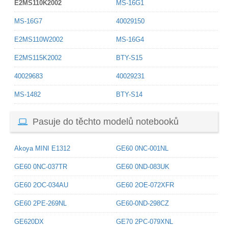
E2MS110K2002
MS-16G1
MS-16G7
40029150
E2MS110W2002
MS-16G4
E2MS115K2002
BTY-S15
40029683
40029231
MS-1482
BTY-S14
Pasuje do těchto modelů notebooků
Akoya MINI E1312
GE60 0NC-001NL
GE60 0NC-037TR
GE60 0ND-083UK
GE60 2OC-034AU
GE60 2OE-072XFR
GE60 2PE-269NL
GE60-0ND-298CZ
GE620DX
GE70 2PC-079XNL