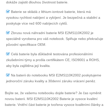
dokáže zajistit dlouhou životnost baterie.
Baterie se skládá z lithium-iontové baterie, která má
vysokou rychlost nabíjení a vybíjení. Je bezpečná a stabilní a
poskytuje více než 600 nabíjecích cyklů.
Zbrusu nová náhradní
baterie MSI E2MS110K2002
je
speciálně vyrobena pro váš notebook. Splňuje nebo překračuje
původní specifikace OEM.
Celá baterie byla důkladně testována profesionálními
zkušebními týmy a prošla certifikátem CE, ISO9001 a ROHS,
aby byla zajištěna její kvalita.
Na
baterii do notebooku MSI E2MS110K2002
poskytujeme
jednoroční záruku kvality a 30denní záruku vrácení peněz.
Bojíte se, že vašemu notebooku dojde baterie? Je čas vyměnit
novou baterii.
MSI E2MS110K2002 Baterie
je vysoce kvalitní
baterie. Vnitřní část baterie je tvořena vysoce kvalitními články a