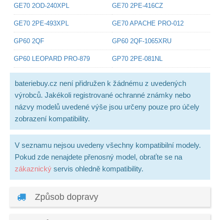
GE70 2OD-240XPL
GE70 2PE-416CZ
GE70 2PE-493XPL
GE70 APACHE PRO-012
GP60 2QF
GP60 2QF-1065XRU
GP60 LEOPARD PRO-879
GP70 2PE-081NL
bateriebuy.cz není přidružen k žádnému z uvedených
výrobců. Jakékoli registrované ochranné známky nebo
názvy modelů uvedené výše jsou určeny pouze pro účely
zobrazení kompatibility.
V seznamu nejsou uvedeny všechny kompatibilní modely.
Pokud zde nenajdete přenosný model, obraťte se na
zákaznický
servis ohledně kompatibility.
Způsob dopravy