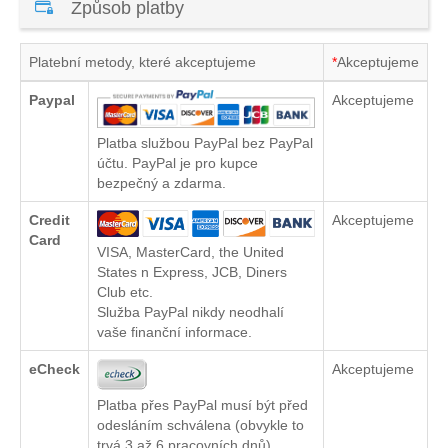
Způsob platby
Platební metody, které akceptujeme
*
Akceptujeme
Paypal
Akceptujeme
Platba službou PayPal bez PayPal
účtu. PayPal je pro kupce
bezpečný a zdarma.
Credit
Akceptujeme
Card
VISA, MasterCard, the United
States n Express, JCB, Diners
Club etc.
Služba PayPal nikdy neodhalí
vaše finanční informace.
eCheck
Akceptujeme
Platba přes PayPal musí být před
odesláním schválena (obvykle to
trvá 3 až 6 pracovních dnů)