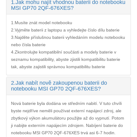
1.
Jak mohu najít vhodnou baterii do notebooku
MSI GP70 2QF-676XES?
1.Musíte znát model notebooku
2.Vyjměte baterii z laptopu a vyhledejte číslo dílu baterie
3.Najděte příslušnou baterii vyhledáním modelu notebooku
nebo čísla baterie
4.Zkontrolujte kompatibilní součásti a modely baterie v
seznamu kompatibility, abyste zjistili kompatibilitu baterie
tak, abyste zajistili správnou kompatibilitu baterie
2.
Jak nabít nově zakoupenou baterii do
notebooku MSI GP70 2QF-676XES?
Nová baterie byla dodána ve středním nabití. V tuto chvíli
byste nejdříve neměli používat externí napájecí zdroj, ale
zbytkový výkon akumulátoru použijte až do vypnutí. Potom
ji nabijte externím napájecím zdrojem. Nabíjení
baterie do
notebooku MSI GP70 2QF-676XES
trvá asi 6-7 hodin.