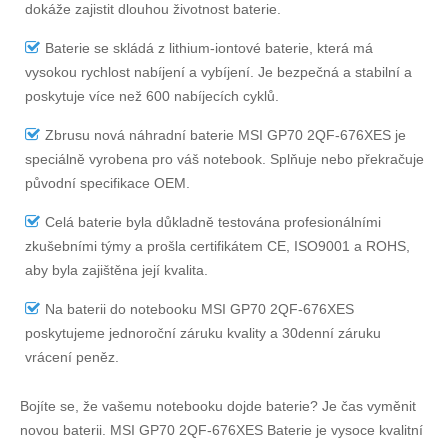
dokáže zajistit dlouhou životnost baterie.
Baterie se skládá z lithium-iontové baterie, která má
vysokou rychlost nabíjení a vybíjení. Je bezpečná a stabilní a
poskytuje více než 600 nabíjecích cyklů.
Zbrusu nová náhradní
baterie MSI GP70 2QF-676XES
je
speciálně vyrobena pro váš notebook. Splňuje nebo překračuje
původní specifikace OEM.
Celá baterie byla důkladně testována profesionálními
zkušebními týmy a prošla certifikátem CE, ISO9001 a ROHS,
aby byla zajištěna její kvalita.
Na
baterii do notebooku MSI GP70 2QF-676XES
poskytujeme jednoroční záruku kvality a 30denní záruku
vrácení peněz.
Bojíte se, že vašemu notebooku dojde baterie? Je čas vyměnit
novou baterii.
MSI GP70 2QF-676XES Baterie
je vysoce kvalitní