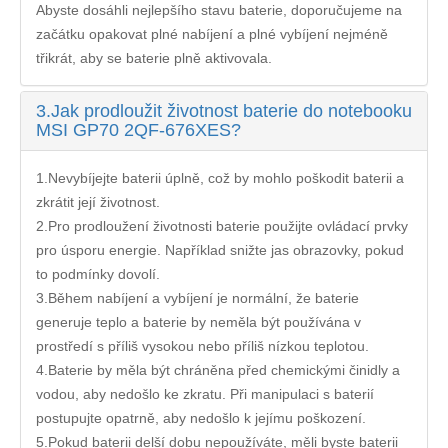
Abyste dosáhli nejlepšího stavu baterie, doporučujeme na
začátku opakovat plné nabíjení a plné vybíjení nejméně
třikrát, aby se baterie plně aktivovala.
3.
Jak prodloužit životnost baterie do notebooku
MSI GP70 2QF-676XES?
1.Nevybíjejte baterii úplně, což by mohlo poškodit baterii a
zkrátit její životnost.
2.Pro prodloužení životnosti baterie použijte ovládací prvky
pro úsporu energie. Například snižte jas obrazovky, pokud
to podmínky dovolí.
3.Během nabíjení a vybíjení je normální, že baterie
generuje teplo a baterie by neměla být používána v
prostředí s příliš vysokou nebo příliš nízkou teplotou.
4.Baterie by měla být chráněna před chemickými činidly a
vodou, aby nedošlo ke zkratu. Při manipulaci s baterií
postupujte opatrně, aby nedošlo k jejímu poškození.
5.Pokud baterii delší dobu nepoužíváte, měli byste baterii