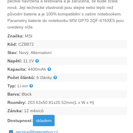
pečlivě navržena a testována a je zaručena, že bude zcela
nová. Její technické vlastnosti jsou stejné nebo lepší než
původní baterie a je 100% kompatibilní s vaším notebookem.
Parametry
baterie do notebooku MSI GP70 2QF-676XES
jsou
uvedeny níže.
Značka:
MSI
Kód:
CZB872
Stav:
Nový, Alternativní
Napětí:
11.1V
Kapacita:
4400mAh
Počet článků:
6 články
Typ:
Li-ion
Barva:
Black
Rozměry:
203.63x50.81x20.52mm(L x W x H)
Záruka:
12 měsíců
Dostupnost:
skladem
service@bateriebuy.cz