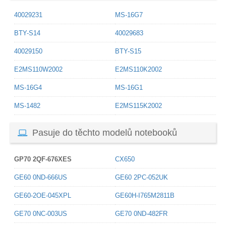
40029231
MS-16G7
BTY-S14
40029683
40029150
BTY-S15
E2MS110W2002
E2MS110K2002
MS-16G4
MS-16G1
MS-1482
E2MS115K2002
Pasuje do těchto modelů notebooků
GP70 2QF-676XES
CX650
GE60 0ND-666US
GE60 2PC-052UK
GE60-2OE-045XPL
GE60H-I765M2811B
GE70 0NC-003US
GE70 0ND-482FR