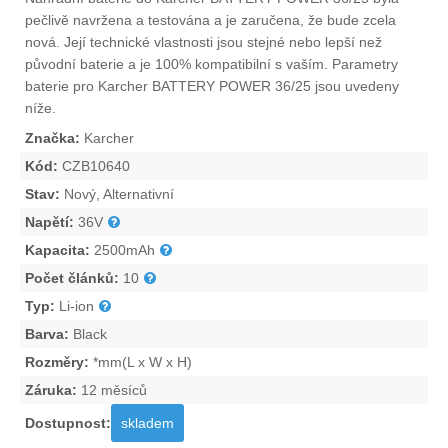
pečlivě navržena a testována a je zaručena, že bude zcela
nová. Její technické vlastnosti jsou stejné nebo lepší než
původní baterie a je 100% kompatibilní s vaším. Parametry
baterie pro Karcher BATTERY POWER 36/25
jsou uvedeny
níže.
Značka:
Karcher
Kód:
CZB10640
Stav:
Nový, Alternativní
Napětí:
36V
Kapacita:
2500mAh
Počet článků:
10
Typ:
Li-ion
Barva:
Black
Rozměry:
*mm(L x W x H)
Záruka:
12 měsíců
Dostupnost:
skladem