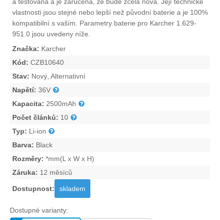
a testována a je zaručena, že bude zcela nová. Její technické
vlastnosti jsou stejné nebo lepší než původní baterie a je 100%
kompatibilní s vaším. Parametry
baterie pro Karcher 1.629-
951.0
jsou uvedeny níže.
Značka:
Karcher
Kód:
CZB10640
Stav:
Nový, Alternativní
Napětí:
36V
Kapacita:
2500mAh
Počet článků:
10
Typ:
Li-ion
Barva:
Black
Rozměry:
*mm(L x W x H)
Záruka:
12 měsíců
Dostupnost:
skladem
Dostupné varianty: