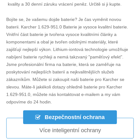
kvality a 30 denní záruku vrácení peněz. Určitě si ji kupte.
Bojíte se, že vašemu dojde baterie? Je čas vyměnit novou
baterii.
Karcher 1.629-951.0 Baterie
je vysoce kvalitní baterie.
Vnitřní část baterie je tvořena vysoce kvalitními články a
komponentami a obal je tvořen odolnými materiály, které
zajišťují nejlepší výkon. Lithium-iontová technologie umožňuje
nabíjení baterie rychleji a nemá takzvaný "paměťový efekt".
Jsme profesionální firma na baterie, která se zaměřuje na
poskytování nejlepších baterií a nejkvalitnějších služeb
zákazníkům. Můžete si zakoupit naši baterie pro Karcher se
slevou. Máte-li jakékoli dotazy ohledně
baterie pro Karcher
1.629-951.0
, můžete nás kontaktovat e-mailem a my vám
odpovíme do 24 hodin.
Bezpečnostní ochrana
Více inteligentní ochrany