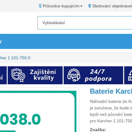
Průvodce kupujícím
Sledování objednáve
y
cher 1.101-750.0
Baterie Kar
Náhradní
baterie do K
je zaručena, že bude z
lepší než původní bat
pro Karcher 1.101-750
Značka: