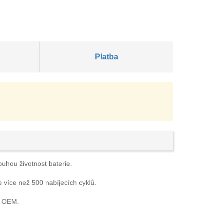
Platba
ouhou životnost baterie.
e více než 500 nabíjecích cyklů.
e OEM.