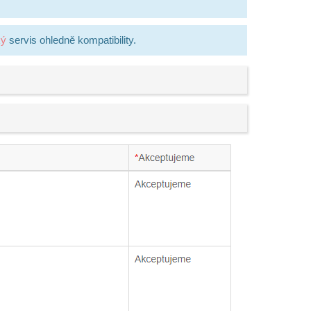
ký
servis ohledně kompatibility.