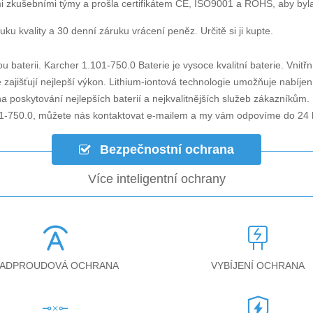
i zkušebními týmy a prošla certifikátem CE, ISO9001 a ROHS, aby byla za
ku kvality a 30 denní záruku vrácení peněz. Určitě si ji kupte.
u baterii.
Karcher 1.101-750.0 Baterie
je vysoce kvalitní baterie. Vnitř
zajišťují nejlepší výkon. Lithium-iontová technologie umožňuje nabíjen
a poskytování nejlepších baterií a nejkvalitnějších služeb zákazníkům.
01-750.0
, můžete nás kontaktovat e-mailem a my vám odpovíme do 24 
Bezpečnostní ochrana
Více inteligentní ochrany
ADPROUDOVÁ OCHRANA
VYBÍJENÍ OCHRANA