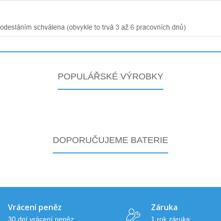
POPULÁŘSKÉ VÝROBKY
DOPORUČUJEME BATERIE
Vrácení peněz
Záruka
30 dní vrácení peněz
1 rok záruka