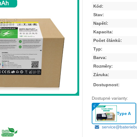
Kód:
Stav:
Napětí:
Kapacita:
Počet článků:
Typ:
Barva:
Rozměry:
Záruka:
Dostupnost:
Dostupné varianty:
Type A
service@baterieb