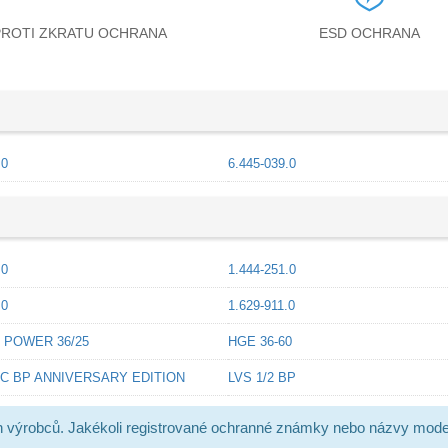
PROTI ZKRATU OCHRANA
ESD OCHRANA
.0
6.445-039.0
.0
1.444-251.0
.0
1.629-911.0
 POWER 36/25
HGE 36-60
 C BP ANNIVERSARY EDITION
LVS 1/2 BP
h výrobců. Jakékoli registrované ochranné známky nebo názvy mode