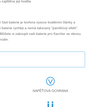
jištěna její kvalita.
ní část baterie je tvořena vysoce kvalitními články a
í baterie rychleji a nemá takzvaný "paměťový efekt".
 Můžete si zakoupit naši baterie pro Karcher se slevou.
hodin.
NAPĚŤOVÁ OCHRANA