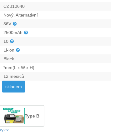
CZB10640
Nový, Alternativní
36V
2500mAh
10
Li-ion
Black
*mm(L x W x H)
12 měsíců
skladem
Type B
uy.cz