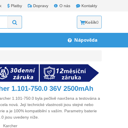
k
Platby
Dopravy
O nás
Kontakty
Košík
0
Nápověda
cher 1.101-750.0 36V 2500mAh
archer 1.101-750.0
byla pečlivě navržena a testována a
cela nová. Její technické vlastnosti jsou stejné nebo
erie a je 100% kompatibilní s vaším. Parametry
baterie
.0
jsou uvedeny níže.
Karcher