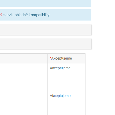
ký
servis ohledně kompatibility.