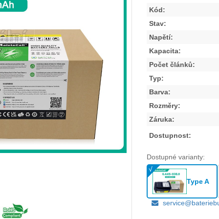
Kód:
Stav:
Napětí:
Kapacita:
Počet článků:
Typ:
Barva:
Rozměry:
Záruka:
Dostupnost:
Dostupné varianty:
Type A
service@baterieb