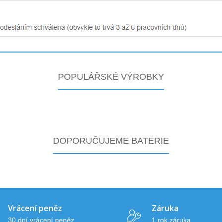
POPULÁŘSKÉ VÝROBKY
DOPORUČUJEME BATERIE
Vrácení peněz
Záruka
30 dní vrácení peněz
1 rok záruka