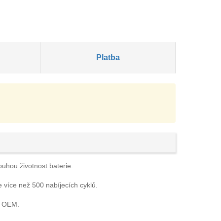
Platba
ouhou životnost baterie.
e více než 500 nabíjecích cyklů.
e OEM.