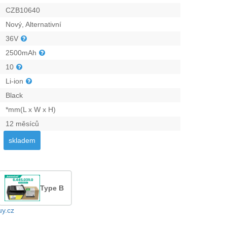
CZB10640
Nový, Alternativní
36V
2500mAh
10
Li-ion
Black
*mm(L x W x H)
12 měsíců
skladem
Type B
uy.cz