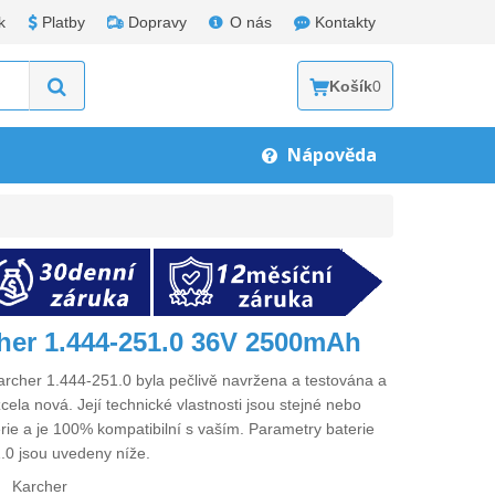
k
Platby
Dopravy
O nás
Kontakty
Košík
0
Nápověda
cher 1.444-251.0 36V 2500mAh
archer 1.444-251.0
byla pečlivě navržena a testována a
cela nová. Její technické vlastnosti jsou stejné nebo
erie a je 100% kompatibilní s vaším. Parametry
baterie
.0
jsou uvedeny níže.
Karcher