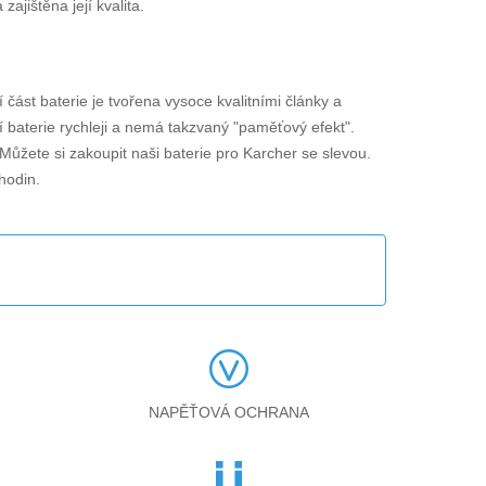
jištěna její kvalita.
ní část baterie je tvořena vysoce kvalitními články a
í baterie rychleji a nemá takzvaný "paměťový efekt".
 Můžete si zakoupit naši baterie pro Karcher se slevou.
hodin.
NAPĚŤOVÁ OCHRANA