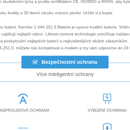
i zkušebními týmy a prošla certifikátem CE, ISO9001 a ROHS, aby byla za
ku kvality a 30 denní záruku vrácení peněz. Určitě si ji kupte.
u baterii.
Karcher 1.444-251.0 Baterie
je vysoce kvalitní baterie. Vnitř
zajišťují nejlepší výkon. Lithium-iontová technologie umožňuje nabíjen
a poskytování nejlepších baterií a nejkvalitnějších služeb zákazníkům.
44-251.0
, můžete nás kontaktovat e-mailem a my vám odpovíme do 24 
Bezpečnostní ochrana
Více inteligentní ochrany
ADPROUDOVÁ OCHRANA
VYBÍJENÍ OCHRANA