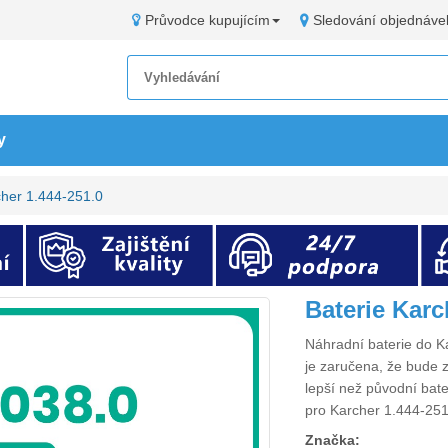
Průvodce kupujícím
Sledování objednáve
y
cher 1.444-251.0
Baterie Kar
Náhradní
baterie do K
je zaručena, že bude z
lepší než původní bat
pro Karcher 1.444-251
Značka: