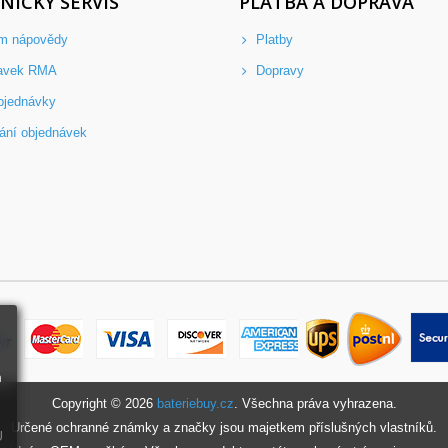
NICKÝ SERVIS
PLATBA A DOPRAVA
m nápovědy
Platby
avek RMA
Dopravy
bjednávky
ání objednávek
m
Copyright ©
2026
bateriebuy.cz
. Všechna práva vyhrazena.
Určené ochranné známky a značky jsou majetkem příslušných vlastníků.
Ů