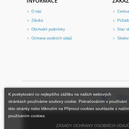
INFORMACE
ZÁKAZ
O nás
Centru
Záruka
Požad
Obchodní podmínky
Stav o
Ochrana osobních údajů
Sledov
K poskytování co nejlepšího zážitku na našich webových
stránkách používáme soubory cookie. Pokračováním v používání
této stránky nebo kliknutím na Přijmout cookies souhlasíte s naší
používáním cookies.
ZÁSADY OCHRANY OSOBNÍCH ÚDAJ