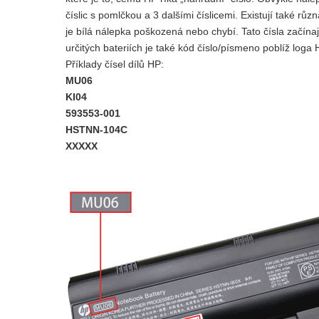
číslic s pomlčkou a 3 dalšími číslicemi. Existují také rů
je bílá nálepka poškozená nebo chybí. Tato čísla začína
určitých bateriích je také kód číslo/písmeno poblíž loga
Příklady čísel dílů HP:
MU06
KI04
593553-001
HSTNN-104C
XXXXX