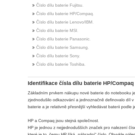
Číslo dílu baterie Fujitsu.
Číslo dílu baterie HP/Compaq.
Číslo dílu baterie Lenovo/IBM.
Číslo dílu baterie MSI.
Číslo dílu baterie Panasonic.
Číslo dílu baterie Samsung.
Číslo dílu baterie Sony.
Číslo dílu baterie Toshiba.
Identifikace čísla dílu baterie HP/Compaq
Základním prvkem nákupu nové baterie do notebooku je čísl
zjednodušilo odkazování a jednoznačně definovalo díl v
baterie a je relativně přesnější vyhledávat baterii podle 
HP a Compaq jsou stejná společnost.
HP je jednou z nejjednodušších značek pro nalezení číse
které je to, čemu HP říká „náhradní“ číslo. Obvykle ná