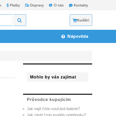
k
Platby
Dopravy
O nás
Kontakty
Košík
0
Nápověda
Mohlo by vás zajímat
Průvodce kupujícím
Jak najít číslo součásti baterie?
Jak zjistit číslo modelu notebooku?