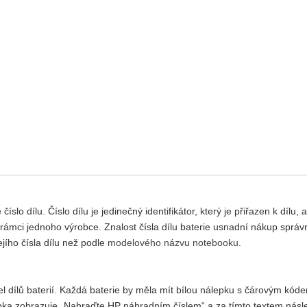
o dílu. Číslo dílu je jedinečný identifikátor, který je přiřazen k dílu, 
 rámci jednoho výrobce. Znalost čísla dílu baterie usnadní nákup správ
jejího čísla dílu než podle
modelového názvu notebooku
.
l dílů baterií. Každá baterie by měla mít bílou nálepku s čárovým kód
lepka zobrazuje „Nahraďte HP náhradním číslem“ a za tímto textem násl