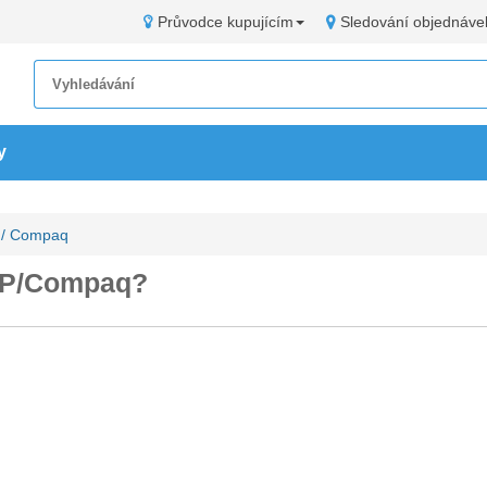
Průvodce kupujícím
Sledování objednáve
y
P / Compaq
e HP/Compaq?