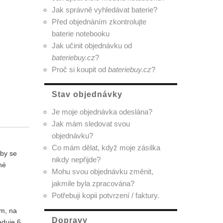
Jak správně vyhledávat baterie?
Před objednáním zkontrolujte
baterie notebooku
Jak učinit objednávku od
bateriebuy.cz
?
Proč si koupit od
bateriebuy.cz
?
Stav objednávky
Je moje objednávka odeslána?
Jak mám sledovat svou
objednávku?
Co mám dělat, když moje zásilka
aby se
nikdy nepřijde?
né
Mohu svou objednávku změnit,
jakmile byla zpracována?
Potřebuji kopii potvrzení / faktury.
em, na
Dopravy
eduje 6