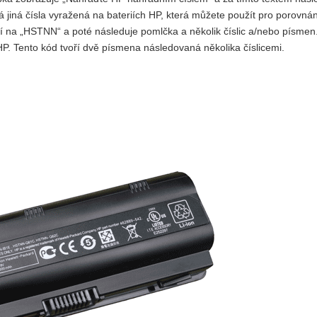
zná jiná čísla vyražená na bateriích HP, která můžete použít pro porovná
jí na „HSTNN“ a poté následuje pomlčka a několik číslic a/nebo písmen
 HP. Tento kód tvoří dvě písmena následovaná několika číslicemi.