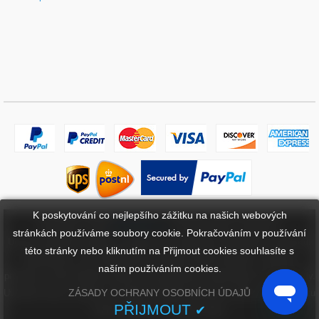
K poskytování co nejlepšího zážitku na našich webových
Copyright ©
2026
bateriebuy.cz
. Všechna práva vyhrazena.
stránkách používáme soubory cookie. Pokračováním v používání
Určené ochranné známky a značky jsou majetkem příslušných vlastníků.
této stránky nebo kliknutím na Přijmout cookies souhlasíte s
BaterieBuy.cz není přidružena k žádným OEM značkám. Všechny
naším používáním cookies.
produkty na této webové stránce jsou generické, aftermarket, náhradní díly.
ZÁSADY OCHRANY OSOBNÍCH ÚDAJŮ
Uvedené názvy značek a označení modelů mají pouze ukázat kompatibilitu
PŘIJMOUT
✔
těchto produktů s různými stroji.