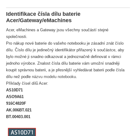
Identifikace čísla dílu baterie
Acer/Gateway/eMachines
Acer, eMachines a Gateway jsou všechny součástí stejné
společnosti.
Pro nákup nové baterie do vašeho notebooku je zásadní znát číslo
dílu. Číslo dílu je jedinečný identifikátor přiřazený k součástce, aby
bylo možné ji snadno odkazovat a jednoznačně definovat v rámci
jednoho výrobce. Znalost čísla dílu baterie vám umožní snadněji
koupit správnou baterii, a je přesnější vyhledávat baterii podle čísla
dílu než podle
názvu modelu notebooku
.
Příklady čísel dílů Acer:
AS10D71
ASO9A61
916C4820F
AK.006BT.021
BT.00403.001