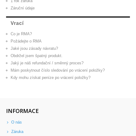
1 rok záruka
Záruční údaje
Vrací
Co je RMA?
Požádejte o RMA
Jaké jsou zásady návratu?
Obdržel jsem špatný produkt.
Jaký je náš refundační / směnný proces?
Mám poskytnout číslo sledování po vrácení položky?
Kdy mohu získat peníze po vrácení položky?
INFORMACE
O nás
Záruka