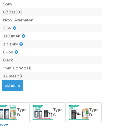
Sony
CZB11392
Nový, Alternativní
3.6V
1100mAh
1 články
Li-ion
Black
*mm(L x W x H)
12 měsíců
skladem
Type
Type
Type
B
C
D
uy.cz