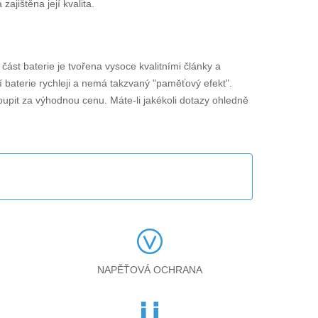
jištěna její kvalita.
í část baterie je tvořena vysoce kvalitními články a
í baterie rychleji a nemá takzvaný "paměťový efekt".
oupit za výhodnou cenu. Máte-li jakékoli dotazy ohledně
NAPĚŤOVÁ OCHRANA