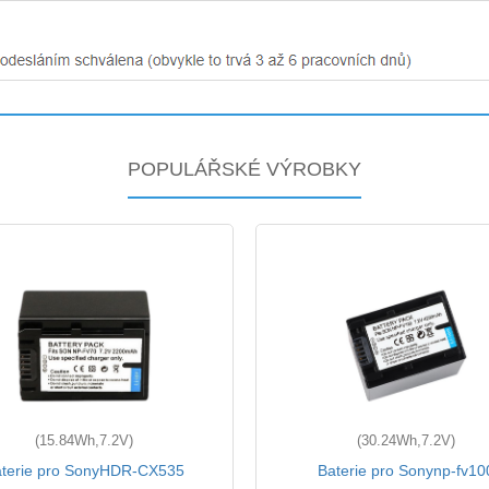
POPULÁŘSKÉ VÝROBKY
(15.84Wh,7.2V)
(30.24Wh,7.2V)
terie pro SonyHDR-CX535
Baterie pro Sonynp-fv10