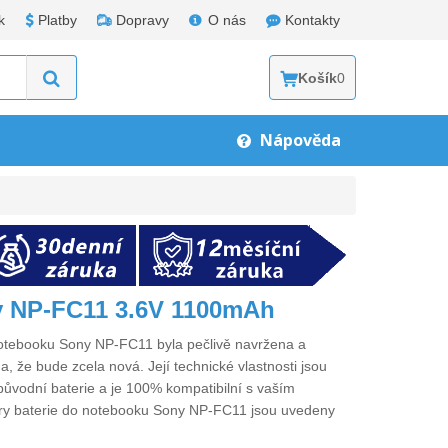
k
Platby
Dopravy
O nás
Kontakty
Košík
0
Nápověda
y NP-FC11 3.6V 1100mAh
notebooku Sony NP-FC11
byla pečlivě navržena a
a, že bude zcela nová. Její technické vlastnosti jsou
původní baterie a je 100% kompatibilní s vaším
ry
baterie do notebooku Sony NP-FC11
jsou uvedeny