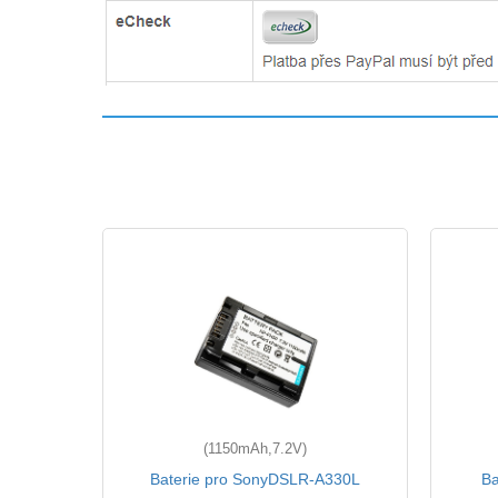
(1150mAh,7.2V)
SR80
Baterie pro SonyDSLR-A330L
Ba