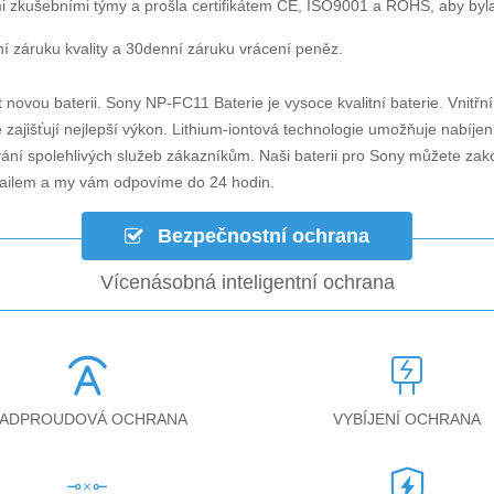
i zkušebními týmy a prošla certifikátem CE, ISO9001 a ROHS, aby byla za
 záruku kvality a 30denní záruku vrácení peněz.
t novou baterii.
Sony NP-FC11 Baterie
je vysoce kvalitní baterie. Vnitřn
zajišťují nejlepší výkon. Lithium-iontová technologie umožňuje nabíjen
ování spolehlivých služeb zákazníkům. Naši baterii pro Sony můžete zak
mailem a my vám odpovíme do 24 hodin.
Bezpečnostní ochrana
Vícenásobná inteligentní ochrana
ADPROUDOVÁ OCHRANA
VYBÍJENÍ OCHRANA