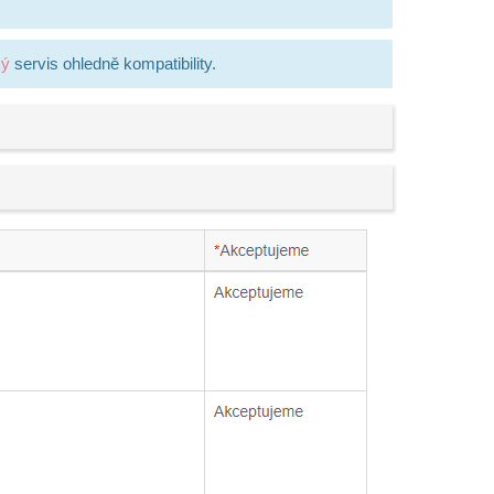
ký
servis ohledně kompatibility.