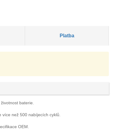
Platba
životnost baterie.
e více než 500 nabíjecích cyklů.
pecifikace OEM.