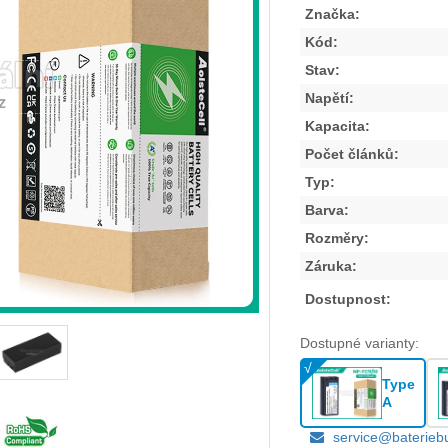
Značka:
Kód:
Stav:
Napětí:
Kapacita:
Počet článků:
Typ:
Barva:
Rozměry:
Záruka:
Dostupnost:
Dostupné varianty:
Type
A
service@baterieb