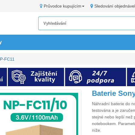
Průvodce kupujícím
Sledování objednáve
y
NP-FC11
Baterie Son
Náhradní
baterie do 
testována a je zaručen
stejné nebo lepší než 
notebookem. Paramet
níže.