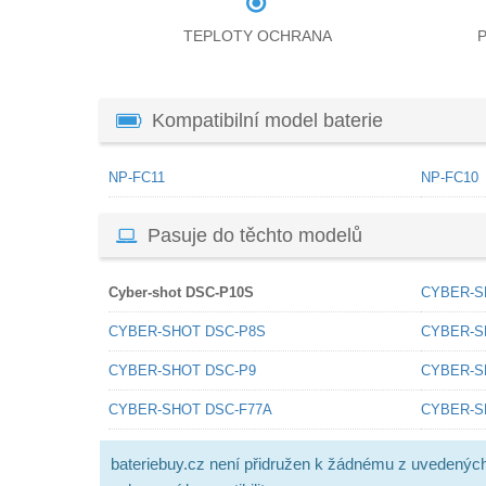
TEPLOTY OCHRANA
Kompatibilní model baterie
NP-FC11
NP-FC10
Pasuje do těchto modelů
Cyber-shot DSC-P10S
CYBER-S
CYBER-SHOT DSC-P8S
CYBER-S
CYBER-SHOT DSC-P9
CYBER-S
CYBER-SHOT DSC-F77A
CYBER-S
bateriebuy.cz není přidružen k žádnému z uvedenýc