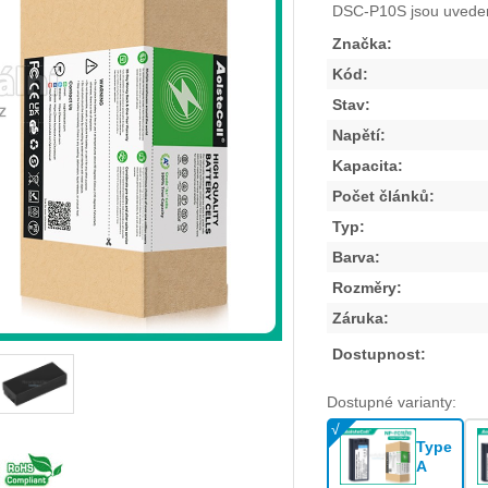
DSC-P10S
jsou uvede
Značka:
Kód:
Stav:
Napětí:
Kapacita:
Počet článků:
Typ:
Barva:
Rozměry:
Záruka:
Dostupnost:
Dostupné varianty:
Type
A