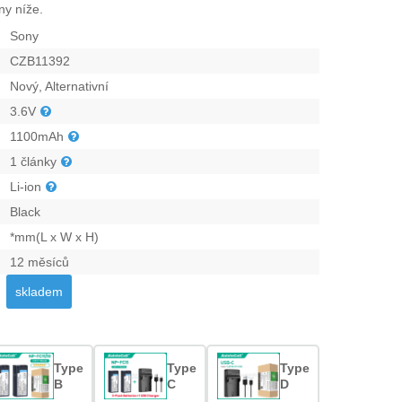
ny níže.
Sony
CZB11392
Nový, Alternativní
3.6V
1100mAh
1 články
Li-ion
Black
*mm(L x W x H)
12 měsíců
skladem
Type
Type
Type
B
C
D