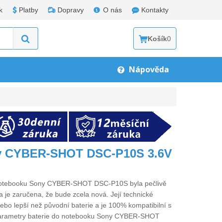
k
Platby
Dopravy
O nás
Kontakty
Košík
0
Nápověda
ny CYBER-SHOT DSC-P10S 3.6V
 notebooku Sony CYBER-SHOT DSC-P10S
byla pečlivě
 je zaručena, že bude zcela nová. Její technické
 nebo lepší než původní baterie a je 100% kompatibilní s
arametry
baterie do notebooku Sony CYBER-SHOT