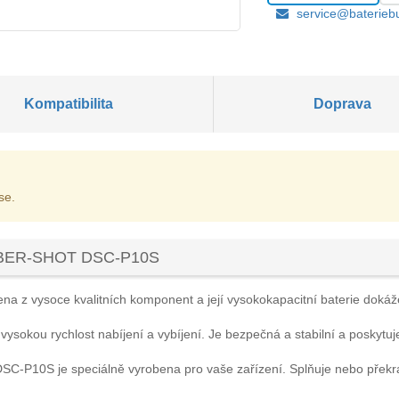
service@baterieb
Kompatibilita
Doprava
se.
CYBER-SHOT DSC-P10S
na z vysoce kvalitních komponent a její vysokokapacitní baterie dokáže 
 vysokou rychlost nabíjení a vybíjení. Je bezpečná a stabilní a poskytuj
DSC-P10S
je speciálně vyrobena pro vaše zařízení. Splňuje nebo přek