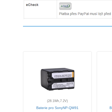
(28.1Wh,7.2V)
-7R
Baterie pro SonyNP-QM91
B