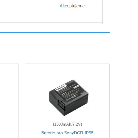
(1500mAh,7.2V)
0
Baterie pro SonyDCR-IP55
Bat