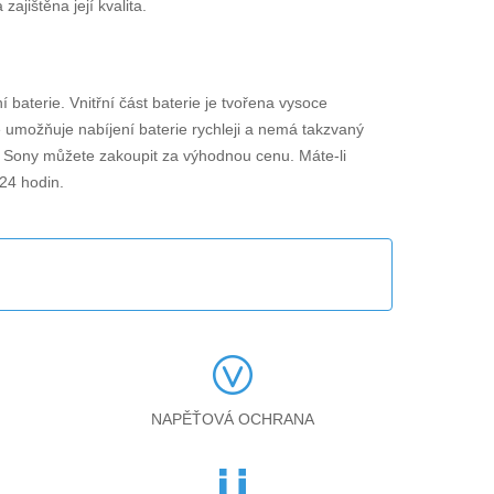
jištěna její kvalita.
í baterie. Vnitřní část baterie je tvořena vysoce
ie umožňuje nabíjení baterie rychleji a nemá takzvaný
ro Sony můžete zakoupit za výhodnou cenu. Máte-li
24 hodin.
NAPĚŤOVÁ OCHRANA