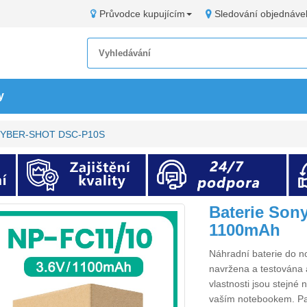
Průvodce kupujícím
Sledování objednáve
y
y CYBER-SHOT DSC-P10S
Baterie So
1100mAh
Náhradní
baterie do
navržena a testována a
vlastnosti jsou stejné
vaším notebookem. P