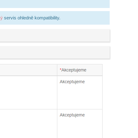
ký
servis ohledně kompatibility.