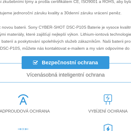
i zkušebními týmy a prošla certifikátem CE, ISO9001 a ROHS, aby byla za
ujeme jednoroční záruku kvality a 30denní záruku vrácení peněz.
t novou baterii.
Sony CYBER-SHOT DSC-P10S Baterie
je vysoce kvalitn
mi materiály, které zajišťují nejlepší výkon. Lithium-iontová technolog
h baterií a poskytování spolehlivých služeb zákazníkům. Naši baterii p
 DSC-P10S
, můžete nás kontaktovat e-mailem a my vám odpovíme do 
Bezpečnostní ochrana
Vícenásobná inteligentní ochrana
ADPROUDOVÁ OCHRANA
VYBÍJENÍ OCHRANA