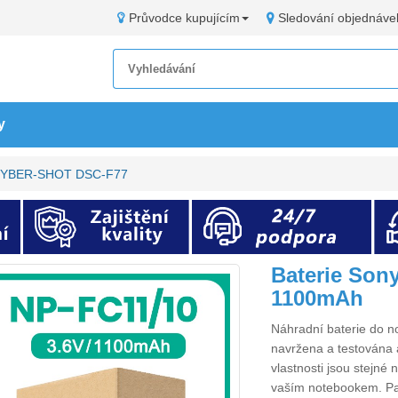
Průvodce kupujícím
Sledování objednáve
y
y CYBER-SHOT DSC-F77
Baterie So
1100mAh
Náhradní
baterie do
navržena a testována a
vlastnosti jsou stejné
vaším notebookem. P