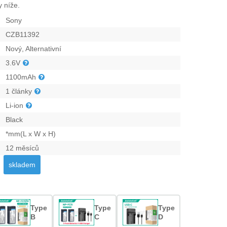
 níže.
Sony
CZB11392
Nový, Alternativní
3.6V
1100mAh
1 články
Li-ion
Black
*mm(L x W x H)
12 měsíců
skladem
Type
Type
Type
B
C
D