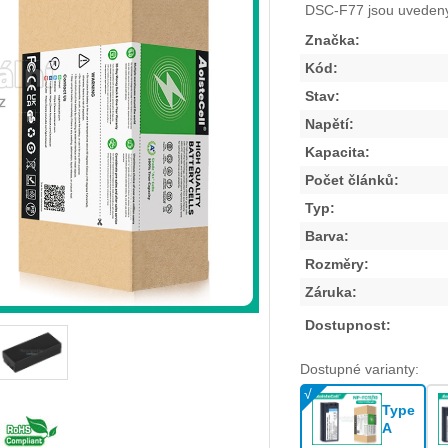
DSC-F77
jsou uvedeny
Značka:
Kód:
Stav:
Napětí:
Kapacita:
Počet článků:
Typ:
Barva:
Rozměry:
Záruka:
Dostupnost:
Dostupné varianty:
Type
A