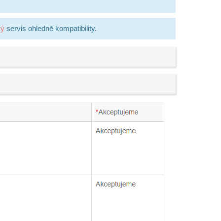
ký
servis ohledně kompatibility.