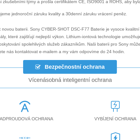
i zkušebními týmy a prošla certifikátem CE, ISO9001 a ROHS, aby byla za
jeme jednoroční záruku kvality a 30denní záruku vrácení peněz.
t novou baterii.
Sony CYBER-SHOT DSC-F77 Baterie
je vysoce kvalitní
ly, které zajišťují nejlepší výkon. Lithium-iontová technologie umožňu
 poskytování spolehlivých služeb zákazníkům. Naši baterii pro Sony můž
ete nás kontaktovat e-mailem a my vám odpovíme do 24 hodin.
Bezpečnostní ochrana
Vícenásobná inteligentní ochrana
ADPROUDOVÁ OCHRANA
VYBÍJENÍ OCHRANA