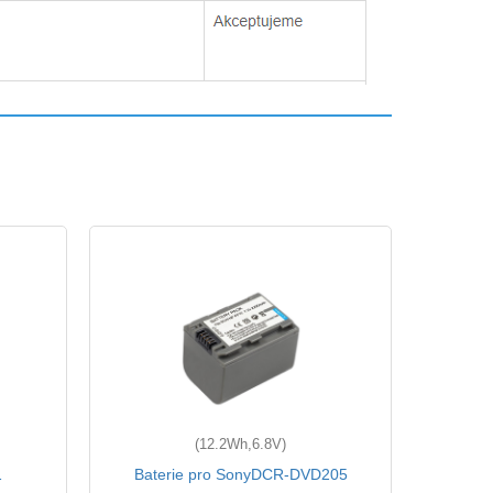
(12.2Wh,6.8V)
1
Baterie pro SonyDCR-DVD205
B