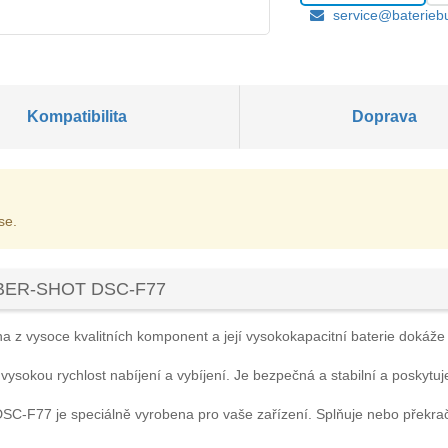
service@baterieb
Kompatibilita
Doprava
se.
CYBER-SHOT DSC-F77
a z vysoce kvalitních komponent a její vysokokapacitní baterie dokáže za
 vysokou rychlost nabíjení a vybíjení. Je bezpečná a stabilní a poskytuj
DSC-F77
je speciálně vyrobena pro vaše zařízení. Splňuje nebo překra