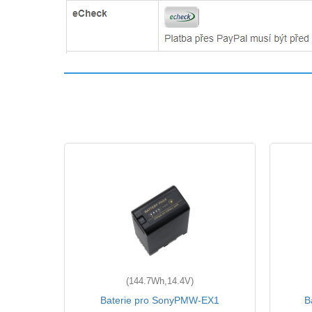
(144.7Wh,14.4V)
65
Baterie pro SonyPMW-EX1
B