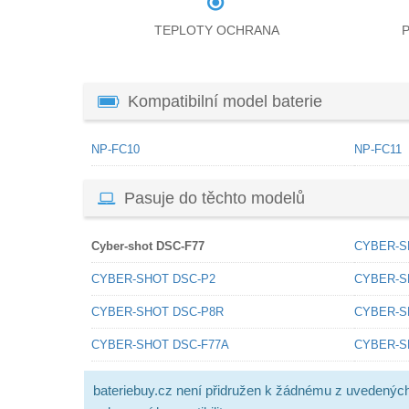
TEPLOTY OCHRANA
Kompatibilní model baterie
NP-FC10
NP-FC11
Pasuje do těchto modelů
Cyber-shot DSC-F77
CYBER-S
CYBER-SHOT DSC-P2
CYBER-S
CYBER-SHOT DSC-P8R
CYBER-S
CYBER-SHOT DSC-F77A
CYBER-S
bateriebuy.cz není přidružen k žádnému z uvedenýc