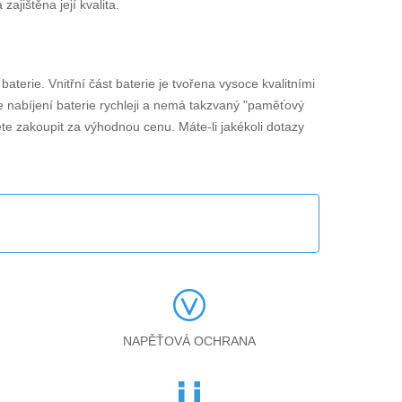
jištěna její kvalita.
 baterie. Vnitřní část baterie je tvořena vysoce kvalitními
je nabíjení baterie rychleji a nemá takzvaný "paměťový
ete zakoupit za výhodnou cenu. Máte-li jakékoli dotazy
NAPĚŤOVÁ OCHRANA