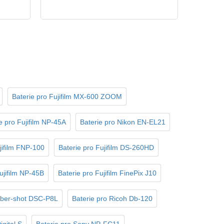
Baterie pro Fujifilm MX-600 ZOOM
e pro Fujifilm NP-45A
Baterie pro Nikon EN-EL21
jifilm FNP-100
Baterie pro Fujifilm DS-260HD
ujifilm NP-45B
Baterie pro Fujifilm FinePix J10
yber-shot DSC-P8L
Baterie pro Ricoh Db-120
gital S
Baterie pro Sony NP-FC11