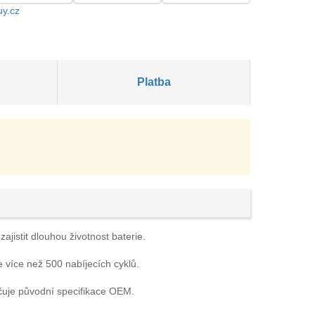
uy.cz
Platba
jistit dlouhou životnost baterie.
e více než 500 nabíjecích cyklů.
čuje původní specifikace OEM.