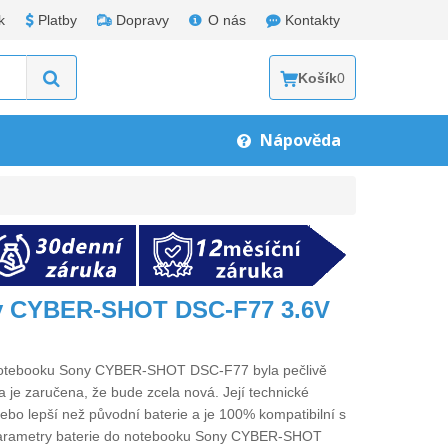
k
Platby
Dopravy
O nás
Kontakty
Košík
0
Nápověda
ny CYBER-SHOT DSC-F77 3.6V
 notebooku Sony CYBER-SHOT DSC-F77
byla pečlivě
 je zaručena, že bude zcela nová. Její technické
 nebo lepší než původní baterie a je 100% kompatibilní s
arametry
baterie do notebooku Sony CYBER-SHOT