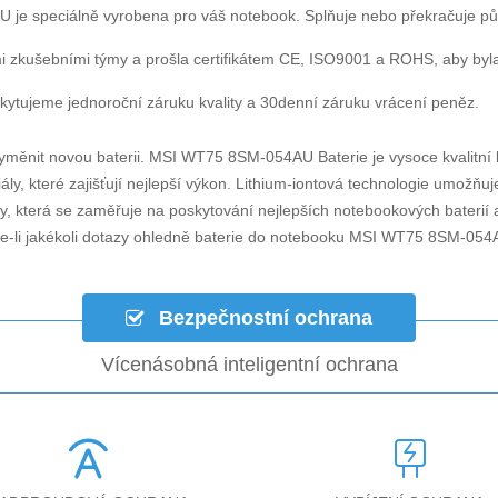
AU
je speciálně vyrobena pro váš notebook. Splňuje nebo překračuje p
i zkušebními týmy a prošla certifikátem CE, ISO9001 a ROHS, aby byla za
ytujeme jednoroční záruku kvality a 30denní záruku vrácení peněz.
yměnit novou baterii.
MSI WT75 8SM-054AU Baterie
je vysoce kvalitní 
ly, které zajišťují nejlepší výkon. Lithium-iontová technologie umožňu
ky, která se zaměřuje na poskytování nejlepších notebookových baterií a
-li jakékoli dotazy ohledně
baterie do notebooku MSI WT75 8SM-054
Bezpečnostní ochrana
Vícenásobná inteligentní ochrana