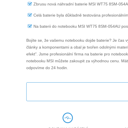
Zbrusu nová náhradní
baterie MSI WT75 8SM-054
Celá baterie byla důkladně testována profesionálním
Na
baterii do notebooku MSI WT75 8SM-054AU
posk
Bojíte se, že vašemu notebooku dojde baterie? Je čas v
články a komponentami a obal je tvořen odolnými materiá
efekt". Jsme profesionální firma na baterie pro noteboo
notebooku MSI můžete zakoupit za výhodnou cenu. Máte
odpovíme do 24 hodin.