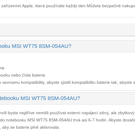
 zařízeními Apple, která používáte každý den.Můžete bezpečně nakup
tebooku MSI WT75 8SM-054AU?
rie
ooku nebo čísla baterie
seznamu kompatibility, abyste zjistili kompatibilitu baterie tak, abyste z
 notebooku MSI WT75 8SM-054AU?
víli byste nejdříve neměli používat externí napájecí zdroj, ale zbytkov
e do notebooku MSI WT75 8SM-054AU
trvá asi 6-7 hodin. Abyste dosáh
, aby se baterie plně aktivovala.