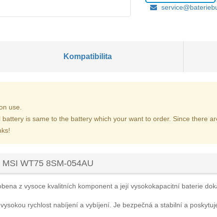
service@baterieb
Kompatibilita
on use.
l battery is same to the battery which your want to order. Since there 
nks!
ku MSI WT75 8SM-054AU
obena z vysoce kvalitních komponent a její vysokokapacitní baterie dokáž
 vysokou rychlost nabíjení a vybíjení. Je bezpečná a stabilní a poskytuj