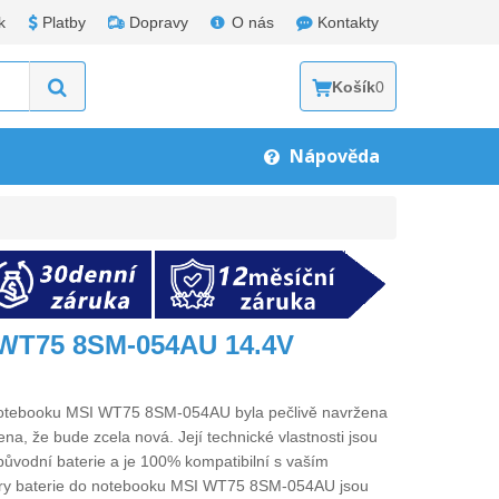
k
Platby
Dopravy
O nás
Kontakty
Košík
0
Nápověda
 WT75 8SM-054AU 14.4V
 notebooku MSI WT75 8SM-054AU
byla pečlivě navržena
ena, že bude zcela nová. Její technické vlastnosti jsou
původní baterie a je 100% kompatibilní s vaším
ry
baterie do notebooku MSI WT75 8SM-054AU
jsou