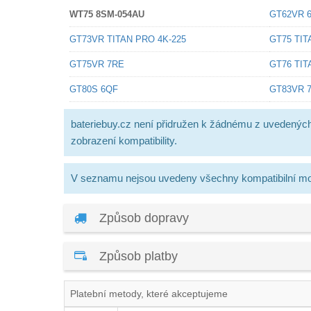
WT75 8SM-054AU
GT62VR 
GT73VR TITAN PRO 4K-225
GT75 TIT
GT75VR 7RE
GT76 TIT
GT80S 6QF
GT83VR 7
bateriebuy.cz není přidružen k žádnému z uvedenýc
zobrazení kompatibility.
V seznamu nejsou uvedeny všechny kompatibilní mo
Způsob dopravy
Způsob platby
Platební metody, které akceptujeme