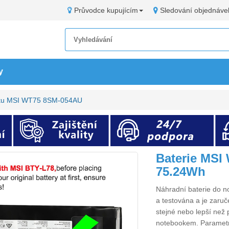
Průvodce kupujícím
Sledování objednáve
y
oku MSI WT75 8SM-054AU
Baterie MSI
75.24Wh
Náhradní
baterie do
a testována a je zaruč
stejné nebo lepší než 
notebookem. Paramet