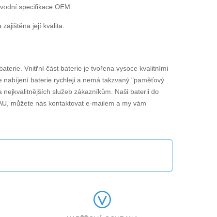
ůvodní specifikace OEM.
jištěna její kvalita.
baterie. Vnitřní část baterie je tvořena vysoce kvalitními
je nabíjení baterie rychleji a nemá takzvaný "paměťový
 nejkvalitnějších služeb zákazníkům. Naši baterii do
AU
, můžete nás kontaktovat e-mailem a my vám