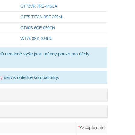
GT73VR 7RE-446CA
GT75 TITAN 9SF-260NL
GT80S 6QE-050CN
WT75 8SK-024RU
lů uvedené výše jsou určeny pouze pro účely
ký
servis ohledně kompatibility.
*
Akceptujeme