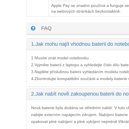
Apple Pay se snadno používá a funguje se
na webových stránkách bezkontaktně.
FAQ
1.
Jak mohu najít vhodnou baterii do no
1.Musíte znát model notebooku
2.Vyjměte baterii z laptopu a vyhledejte číslo dílu bate
3.Najděte příslušnou baterii vyhledáním modelu noteb
4.Zkontrolujte kompatibilní součásti a modely baterie v 
2.
Jak nabít nově zakoupenou baterii do
Nová baterie byla dodána ve středním nabití. V tuto ch
nabijte externím napájecím zdrojem. Nabíjení
bateri
opakovat plné nabíjení a plné vybíjení nejméně třikrát