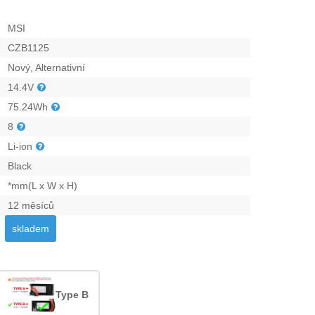
MSI
CZB1125
Nový, Alternativní
14.4V
75.24Wh
8
Li-ion
Black
*mm(L x W x H)
12 měsíců
skladem
Type B