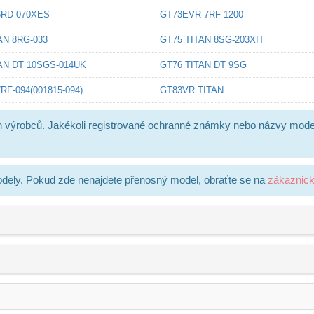
6RD-070XES
GT73EVR 7RF-1200
AN 8RG-033
GT75 TITAN 8SG-203XIT
AN DT 10SGS-014UK
GT76 TITAN DT 9SG
RF-094(001815-094)
GT83VR TITAN
h výrobců. Jakékoli registrované ochranné známky nebo názvy mode
dely. Pokud zde nenajdete přenosný model, obraťte se na
zákaznic