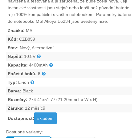
navržena a testována a je zaručena, že bude zcela nová. Její
technické vlastnosti jsou stejné nebo lepší než původní baterie
a je 100% kompatibilní s vaším notebookem. Parametry
baterie
do notebooku MSI Akoya E6234
jsou uvedeny níže.
Značka:
MSI
Kód:
CZB859
Stav:
Nový, Alternativní
Napětí:
10.8V
Kapacita:
4400mAh
Počet článků:
6
Typ:
Li-ion
Barva:
Black
Rozměry:
274.41x51.77x21.20mm(L x W x H)
Záruka:
12 měsíců
Dostupnost:
skladem
Dostupné varianty: