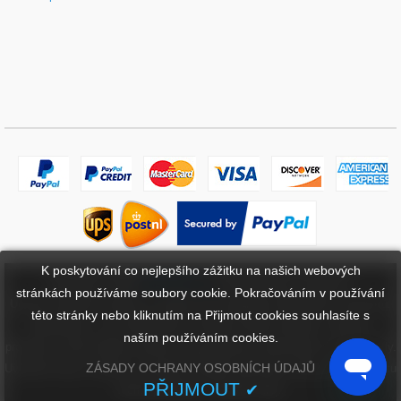
K poskytování co nejlepšího zážitku na našich webových
Copyright ©
2026
bateriebuy.cz
. Všechna práva vyhrazena.
stránkách používáme soubory cookie. Pokračováním v používání
Určené ochranné známky a značky jsou majetkem příslušných vlastníků.
této stránky nebo kliknutím na Přijmout cookies souhlasíte s
BaterieBuy.cz není přidružena k žádným OEM značkám. Všechny
naším používáním cookies.
produkty na této webové stránce jsou generické, aftermarket, náhradní díly.
ZÁSADY OCHRANY OSOBNÍCH ÚDAJŮ
Uvedené názvy značek a označení modelů mají pouze ukázat kompatibilitu
PŘIJMOUT
✔
těchto produktů s různými stroji.