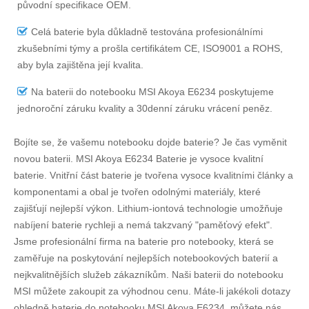
původní specifikace OEM.
Celá baterie byla důkladně testována profesionálními
zkušebními týmy a prošla certifikátem CE, ISO9001 a ROHS,
aby byla zajištěna její kvalita.
Na
baterii do notebooku MSI Akoya E6234
poskytujeme
jednoroční záruku kvality a 30denní záruku vrácení peněz.
Bojíte se, že vašemu notebooku dojde baterie? Je čas vyměnit
novou baterii.
MSI Akoya E6234 Baterie
je vysoce kvalitní
baterie. Vnitřní část baterie je tvořena vysoce kvalitními články a
komponentami a obal je tvořen odolnými materiály, které
zajišťují nejlepší výkon. Lithium-iontová technologie umožňuje
nabíjení baterie rychleji a nemá takzvaný "paměťový efekt".
Jsme profesionální firma na baterie pro notebooky, která se
zaměřuje na poskytování nejlepších notebookových baterií a
nejkvalitnějších služeb zákazníkům. Naši baterii do notebooku
MSI můžete zakoupit za výhodnou cenu. Máte-li jakékoli dotazy
ohledně
baterie do notebooku MSI Akoya E6234
, můžete nás