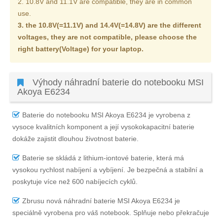
2. 10.8V and 11.1V are compatible, they are in common
use.
3. the 10.8V(=11.1V) and 14.4V(=14.8V) are the different
voltages, they are not compatible, please choose the
right battery(Voltage) for your laptop.
Výhody náhradní baterie do notebooku MSI
Akoya E6234
Baterie do notebooku MSI Akoya E6234
je vyrobena z
vysoce kvalitních komponent a její vysokokapacitní baterie
dokáže zajistit dlouhou životnost baterie.
Baterie se skládá z lithium-iontové baterie, která má
vysokou rychlost nabíjení a vybíjení. Je bezpečná a stabilní a
poskytuje více než 600 nabíjecích cyklů.
Zbrusu nová náhradní
baterie MSI Akoya E6234
je
speciálně vyrobena pro váš notebook. Splňuje nebo překračuje