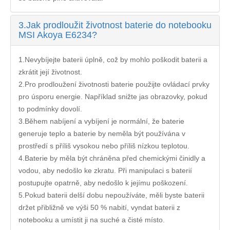
3.
Jak prodloužit životnost baterie do notebooku
MSI Akoya E6234?
1.Nevybíjejte baterii úplně, což by mohlo poškodit baterii a
zkrátit její životnost.
2.Pro prodloužení životnosti baterie použijte ovládací prvky
pro úsporu energie. Například snižte jas obrazovky, pokud
to podmínky dovolí.
3.Během nabíjení a vybíjení je normální, že baterie
generuje teplo a baterie by neměla být používána v
prostředí s příliš vysokou nebo příliš nízkou teplotou.
4.Baterie by měla být chráněna před chemickými činidly a
vodou, aby nedošlo ke zkratu. Při manipulaci s baterií
postupujte opatrně, aby nedošlo k jejímu poškození.
5.Pokud baterii delší dobu nepoužíváte, měli byste baterii
držet přibližně ve výši 50 % nabití, vyndat baterii z
notebooku a umístit ji na suché a čisté místo.