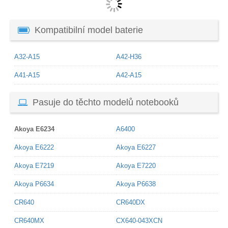
Kompatibilní model baterie
A32-A15
A42-H36
A41-A15
A42-A15
Pasuje do těchto modelů notebooků
Akoya E6234
A6400
Akoya E6222
Akoya E6227
Akoya E7219
Akoya E7220
Akoya P6634
Akoya P6638
CR640
CR640DX
CR640MX
CX640-043XCN