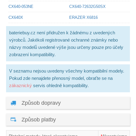
CX640-053NE
CX640-72632G50SX
CX640X
ERAZER X6816
bateriebuy.cz není přidružen k žádnému z uvedených
výrobců. Jakékoli registrované ochranné známky nebo
názvy modelů uvedené výše jsou určeny pouze pro účely
zobrazení kompatibility.
V seznamu nejsou uvedeny všechny kompatibilní modely.
Pokud zde nenajdete přenosný model, obraťte se na
zákaznický
servis ohledně kompatibility.
Způsob dopravy
Způsob platby
Platební metody, které akceptujeme
*
Akceptujeme