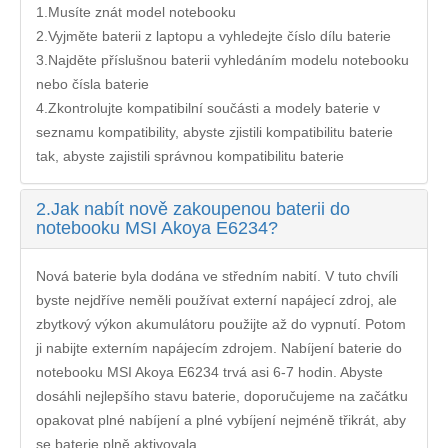
1.Musíte znát model notebooku
2.Vyjměte baterii z laptopu a vyhledejte číslo dílu baterie
3.Najděte příslušnou baterii vyhledáním modelu notebooku
nebo čísla baterie
4.Zkontrolujte kompatibilní součásti a modely baterie v
seznamu kompatibility, abyste zjistili kompatibilitu baterie
tak, abyste zajistili správnou kompatibilitu baterie
2.
Jak nabít nově zakoupenou baterii do
notebooku MSI Akoya E6234?
Nová baterie byla dodána ve středním nabití. V tuto chvíli
byste nejdříve neměli používat externí napájecí zdroj, ale
zbytkový výkon akumulátoru použijte až do vypnutí. Potom
ji nabijte externím napájecím zdrojem. Nabíjení
baterie do
notebooku MSI Akoya E6234
trvá asi 6-7 hodin. Abyste
dosáhli nejlepšího stavu baterie, doporučujeme na začátku
opakovat plné nabíjení a plné vybíjení nejméně třikrát, aby
se baterie plně aktivovala.