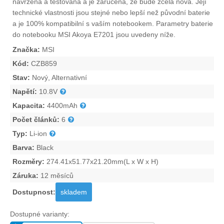
navržena a testována a je zaručena, že bude zcela nová. Její
technické vlastnosti jsou stejné nebo lepší než původní baterie
a je 100% kompatibilní s vaším notebookem. Parametry
baterie
do notebooku MSI Akoya E7201
jsou uvedeny níže.
Značka:
MSI
Kód:
CZB859
Stav:
Nový, Alternativní
Napětí:
10.8V
Kapacita:
4400mAh
Počet článků:
6
Typ:
Li-ion
Barva:
Black
Rozměry:
274.41x51.77x21.20mm(L x W x H)
Záruka:
12 měsíců
Dostupnost:
skladem
Dostupné varianty: