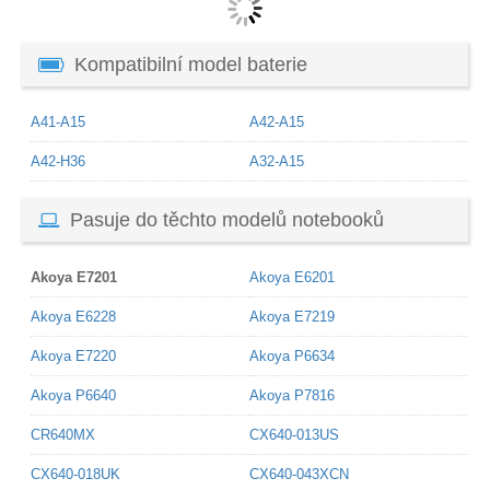
Kompatibilní model baterie
A41-A15
A42-A15
A42-H36
A32-A15
Pasuje do těchto modelů notebooků
Akoya E7201
Akoya E6201
Akoya E6228
Akoya E7219
Akoya E7220
Akoya P6634
Akoya P6640
Akoya P7816
CR640MX
CX640-013US
CX640-018UK
CX640-043XCN