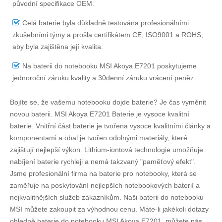
původní specifikace OEM.
Celá baterie byla důkladně testována profesionálními
zkušebními týmy a prošla certifikátem CE, ISO9001 a ROHS,
aby byla zajištěna její kvalita.
Na
baterii do notebooku MSI Akoya E7201
poskytujeme
jednoroční záruku kvality a 30denní záruku vrácení peněz.
Bojíte se, že vašemu notebooku dojde baterie? Je čas vyměnit
novou baterii.
MSI Akoya E7201 Baterie
je vysoce kvalitní
baterie. Vnitřní část baterie je tvořena vysoce kvalitními články a
komponentami a obal je tvořen odolnými materiály, které
zajišťují nejlepší výkon. Lithium-iontová technologie umožňuje
nabíjení baterie rychleji a nemá takzvaný "paměťový efekt".
Jsme profesionální firma na baterie pro notebooky, která se
zaměřuje na poskytování nejlepších notebookových baterií a
nejkvalitnějších služeb zákazníkům. Naši baterii do notebooku
MSI můžete zakoupit za výhodnou cenu. Máte-li jakékoli dotazy
ohledně
baterie do notebooku MSI Akoya E7201
, můžete nás