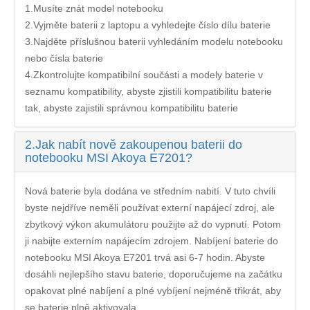
1.Musíte znát model notebooku
2.Vyjměte baterii z laptopu a vyhledejte číslo dílu baterie
3.Najděte příslušnou baterii vyhledáním modelu notebooku
nebo čísla baterie
4.Zkontrolujte kompatibilní součásti a modely baterie v
seznamu kompatibility, abyste zjistili kompatibilitu baterie
tak, abyste zajistili správnou kompatibilitu baterie
2.
Jak nabít nově zakoupenou baterii do
notebooku MSI Akoya E7201?
Nová baterie byla dodána ve středním nabití. V tuto chvíli
byste nejdříve neměli používat externí napájecí zdroj, ale
zbytkový výkon akumulátoru použijte až do vypnutí. Potom
ji nabijte externím napájecím zdrojem. Nabíjení
baterie do
notebooku MSI Akoya E7201
trvá asi 6-7 hodin. Abyste
dosáhli nejlepšího stavu baterie, doporučujeme na začátku
opakovat plné nabíjení a plné vybíjení nejméně třikrát, aby
se baterie plně aktivovala.