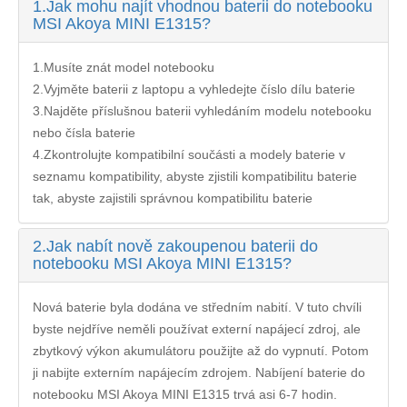
1.
Jak mohu najít vhodnou baterii do notebooku
MSI Akoya MINI E1315?
1.Musíte znát model notebooku
2.Vyjměte baterii z laptopu a vyhledejte číslo dílu baterie
3.Najděte příslušnou baterii vyhledáním modelu notebooku
nebo čísla baterie
4.Zkontrolujte kompatibilní součásti a modely baterie v
seznamu kompatibility, abyste zjistili kompatibilitu baterie
tak, abyste zajistili správnou kompatibilitu baterie
2.
Jak nabít nově zakoupenou baterii do
notebooku MSI Akoya MINI E1315?
Nová baterie byla dodána ve středním nabití. V tuto chvíli
byste nejdříve neměli používat externí napájecí zdroj, ale
zbytkový výkon akumulátoru použijte až do vypnutí. Potom
ji nabijte externím napájecím zdrojem. Nabíjení
baterie do
notebooku MSI Akoya MINI E1315
trvá asi 6-7 hodin.