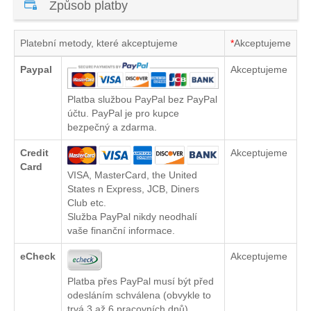
Způsob platby
Platební metody, které akceptujeme
*
Akceptujeme
Paypal
Akceptujeme
Platba službou PayPal bez PayPal
účtu. PayPal je pro kupce
bezpečný a zdarma.
Credit
Akceptujeme
Card
VISA, MasterCard, the United
States n Express, JCB, Diners
Club etc.
Služba PayPal nikdy neodhalí
vaše finanční informace.
eCheck
Akceptujeme
Platba přes PayPal musí být před
odesláním schválena (obvykle to
trvá 3 až 6 pracovních dnů)