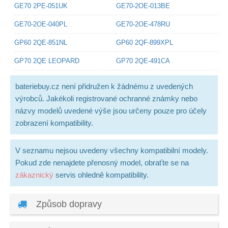
GE70 2PE-051UK
GE70-2OE-013BE
GE70-2OE-040PL
GE70-2OE-478RU
GP60 2QE-851NL
GP60 2QF-899XPL
GP70 2QE LEOPARD
GP70 2QE-491CA
bateriebuy.cz není přidružen k žádnému z uvedených
výrobců. Jakékoli registrované ochranné známky nebo
názvy modelů uvedené výše jsou určeny pouze pro účely
zobrazení kompatibility.
V seznamu nejsou uvedeny všechny kompatibilní modely.
Pokud zde nenajdete přenosný model, obraťte se na
zákaznický
servis ohledně kompatibility.
Způsob dopravy