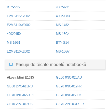
BTY-S15
40029231
E2MS115K2002
40029683
E2MS110W2002
MS-1482
40029150
MS-16G4
MS-16G1
BTY-S14
E2MS110K2002
MS-16G7
Pasuje do těchto modelů notebooků
Akoya Mini E1315
GE60 0NC-028AU
GE60 2PC-613RU
GE70 0NC-012FR
GE70 0NC-029XPL
GE70 0ND-055UK
GE70 2PC-013US
GE70 2PE-031XFR