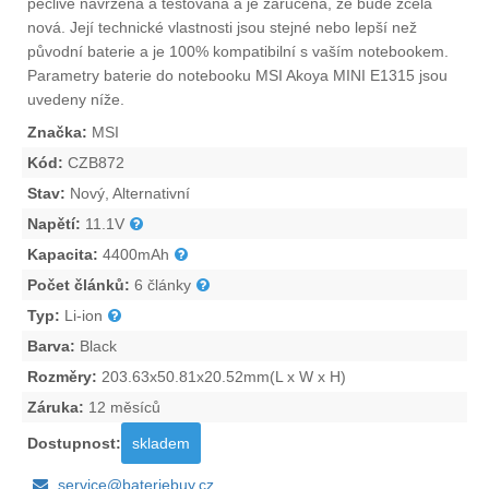
pečlivě navržena a testována a je zaručena, že bude zcela
nová. Její technické vlastnosti jsou stejné nebo lepší než
původní baterie a je 100% kompatibilní s vaším notebookem.
Parametry
baterie do notebooku MSI Akoya MINI E1315
jsou
uvedeny níže.
Značka:
MSI
Kód:
CZB872
Stav:
Nový, Alternativní
Napětí:
11.1V
Kapacita:
4400mAh
Počet článků:
6 články
Typ:
Li-ion
Barva:
Black
Rozměry:
203.63x50.81x20.52mm(L x W x H)
Záruka:
12 měsíců
Dostupnost:
skladem
service@bateriebuy.cz