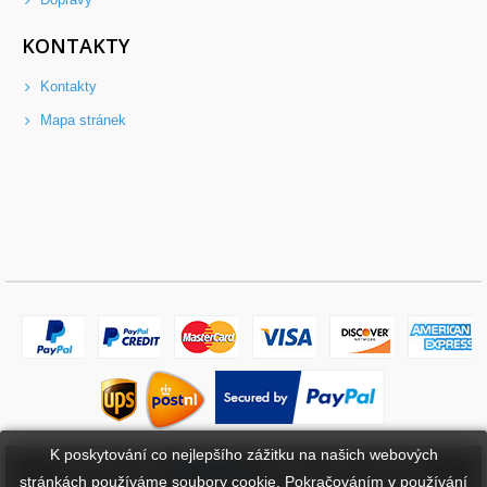
KONTAKTY
Kontakty
Mapa stránek
K poskytování co nejlepšího zážitku na našich webových
Copyright ©
2026
bateriebuy.cz
. Všechna práva vyhrazena.
stránkách používáme soubory cookie. Pokračováním v používání