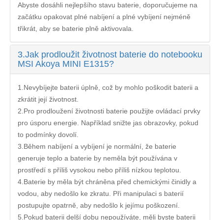
Abyste dosáhli nejlepšího stavu baterie, doporučujeme na
začátku opakovat plné nabíjení a plné vybíjení nejméně
třikrát, aby se baterie plně aktivovala.
3.
Jak prodloužit životnost baterie do notebooku
MSI Akoya MINI E1315?
1.Nevybíjejte baterii úplně, což by mohlo poškodit baterii a
zkrátit její životnost.
2.Pro prodloužení životnosti baterie použijte ovládací prvky
pro úsporu energie. Například snižte jas obrazovky, pokud
to podmínky dovolí.
3.Během nabíjení a vybíjení je normální, že baterie
generuje teplo a baterie by neměla být používána v
prostředí s příliš vysokou nebo příliš nízkou teplotou.
4.Baterie by měla být chráněna před chemickými činidly a
vodou, aby nedošlo ke zkratu. Při manipulaci s baterií
postupujte opatrně, aby nedošlo k jejímu poškození.
5.Pokud baterii delší dobu nepoužíváte, měli byste baterii