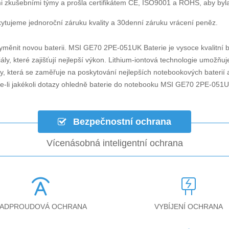
i zkušebními týmy a prošla certifikátem CE, ISO9001 a ROHS, aby byla za
ytujeme jednoroční záruku kvality a 30denní záruku vrácení peněz.
yměnit novou baterii.
MSI GE70 2PE-051UK Baterie
je vysoce kvalitní b
ly, které zajišťují nejlepší výkon. Lithium-iontová technologie umožňu
ky, která se zaměřuje na poskytování nejlepších notebookových baterií a
-li jakékoli dotazy ohledně
baterie do notebooku MSI GE70 2PE-051
Bezpečnostní ochrana
Vícenásobná inteligentní ochrana
ADPROUDOVÁ OCHRANA
VYBÍJENÍ OCHRANA