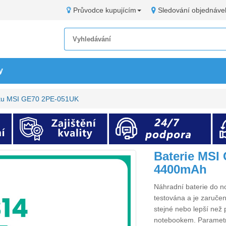
Průvodce kupujícím
Sledování objednáve
y
oku MSI GE70 2PE-051UK
Baterie MSI
4400mAh
Náhradní
baterie do 
testována a je zaručen
stejné nebo lepší než 
notebookem. Paramet