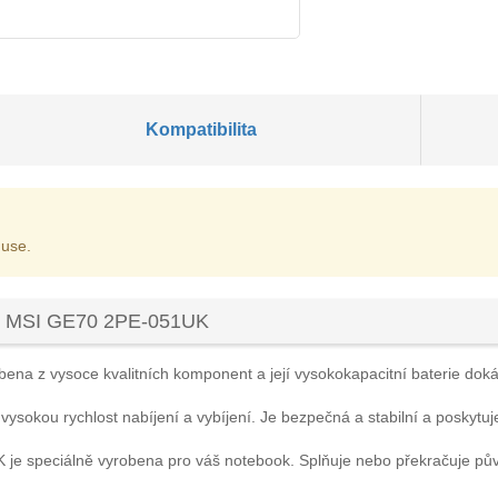
Kompatibilita
 use.
ku MSI GE70 2PE-051UK
bena z vysoce kvalitních komponent a její vysokokapacitní baterie dokáže
 vysokou rychlost nabíjení a vybíjení. Je bezpečná a stabilní a poskytuj
K
je speciálně vyrobena pro váš notebook. Splňuje nebo překračuje pů