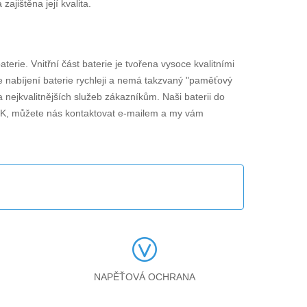
jištěna její kvalita.
aterie. Vnitřní část baterie je tvořena vysoce kvalitními
je nabíjení baterie rychleji a nemá takzvaný "paměťový
 nejkvalitnějších služeb zákazníkům. Naši baterii do
UK
, můžete nás kontaktovat e-mailem a my vám
NAPĚŤOVÁ OCHRANA