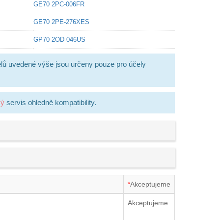
GE70 2PC-006FR
GE70 2PE-276XES
GP70 2OD-046US
lů uvedené výše jsou určeny pouze pro účely
ký
servis ohledně kompatibility.
*
Akceptujeme
Akceptujeme