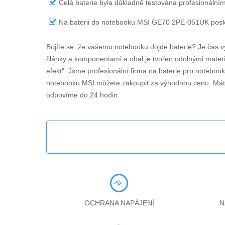
Celá baterie byla důkladně testována profesionálním
Na
baterii do notebooku MSI GE70 2PE-051UK
posk
Bojíte se, že vašemu notebooku dojde baterie? Je čas v
články a komponentami a obal je tvořen odolnými materiá
efekt". Jsme profesionální firma na baterie pro noteboo
notebooku MSI můžete zakoupit za výhodnou cenu. Máte
odpovíme do 24 hodin.
OCHRANA NAPÁJENÍ
N