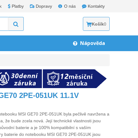
k
Platby
Dopravy
O nás
Kontakty
Košík
0
Nápověda
 GE70 2PE-051UK 11.1V
notebooku MSI GE70 2PE-051UK
byla pečlivě navržena a
a, že bude zcela nová. Její technické vlastnosti jsou
původní baterie a je 100% kompatibilní s vaším
ry
baterie do notebooku MSI GE70 2PE-051UK
jsou