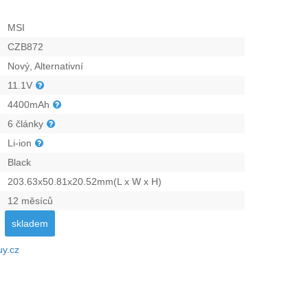
MSI
CZB872
Nový, Alternativní
11.1V
4400mAh
6 články
Li-ion
Black
203.63x50.81x20.52mm(L x W x H)
12 měsíců
skladem
uy.cz