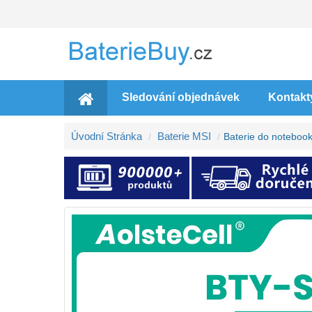
Sledování objednávek
Kontakt
Úvodní Stránka
Baterie MSI
Baterie do notebo