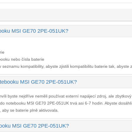
tebooku MSI GE70 2PE-051UK?
rie
ooku nebo čísla baterie
seznamu kompatibility, abyste zjistili kompatibilitu baterie tak, abyste z
 notebooku MSI GE70 2PE-051UK?
víli byste nejdříve neměli používat externí napájecí zdroj, ale zbytkov
e do notebooku MSI GE70 2PE-051UK
trvá asi 6-7 hodin. Abyste dosáhl
, aby se baterie plně aktivovala.
otebooku MSI GE70 2PE-051UK?