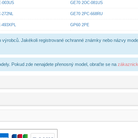
E-003US
GE70 2OC-081US
-272NL
GE70 2PC-668RU
-493XPL
GP60 2PE
h výrobců. Jakékoli registrované ochranné známky nebo názvy mode
dely. Pokud zde nenajdete přenosný model, obraťte se na
zákaznic