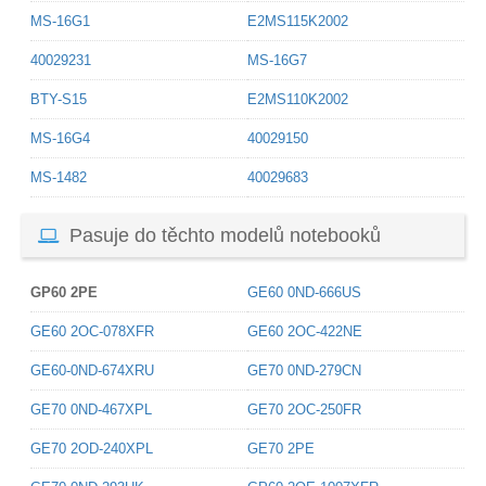
MS-16G1
E2MS115K2002
40029231
MS-16G7
BTY-S15
E2MS110K2002
MS-16G4
40029150
MS-1482
40029683
Pasuje do těchto modelů notebooků
GP60 2PE
GE60 0ND-666US
GE60 2OC-078XFR
GE60 2OC-422NE
GE60-0ND-674XRU
GE70 0ND-279CN
GE70 0ND-467XPL
GE70 2OC-250FR
GE70 2OD-240XPL
GE70 2PE