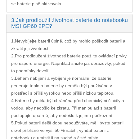
se baterie plně aktivovala.
3.
Jak prodloužit životnost baterie do notebooku
MSI GP60 2PE?
1.Nevybíjejte baterii úplně, což by mohlo poškodit baterii a
zkrátit její životnost.
2.Pro prodloužení životnosti baterie použijte ovládací prvky
pro úsporu energie. Například snižte jas obrazovky, pokud
to podmínky dovolí.
3.Během nabíjení a vybíjení je normální, že baterie
generuje teplo a baterie by neměla být používána v
prostředí s příliš vysokou nebo příliš nízkou teplotou.
4.Baterie by měla být chráněna před chemickými činidly a
vodou, aby nedošlo ke zkratu. Při manipulaci s baterií
postupujte opatrně, aby nedošlo k jejímu poškození.
5.Pokud baterii delší dobu nepoužíváte, měli byste baterii
držet přibližně ve výši 50 % nabití, vyndat baterii z
notebooku a umístit ji na suché a čisté místo.