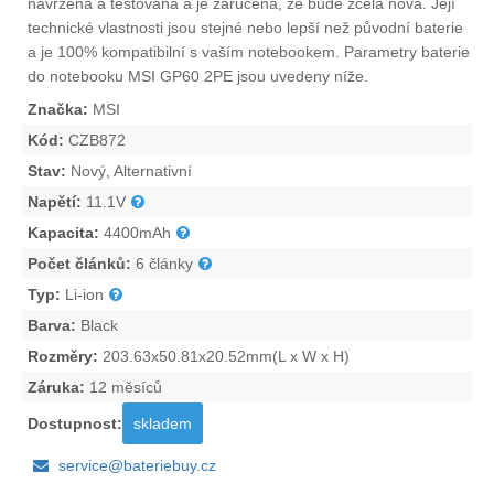
navržena a testována a je zaručena, že bude zcela nová. Její
technické vlastnosti jsou stejné nebo lepší než původní baterie
a je 100% kompatibilní s vaším notebookem. Parametry
baterie
do notebooku MSI GP60 2PE
jsou uvedeny níže.
Značka:
MSI
Kód:
CZB872
Stav:
Nový, Alternativní
Napětí:
11.1V
Kapacita:
4400mAh
Počet článků:
6 články
Typ:
Li-ion
Barva:
Black
Rozměry:
203.63x50.81x20.52mm(L x W x H)
Záruka:
12 měsíců
Dostupnost:
skladem
service@bateriebuy.cz