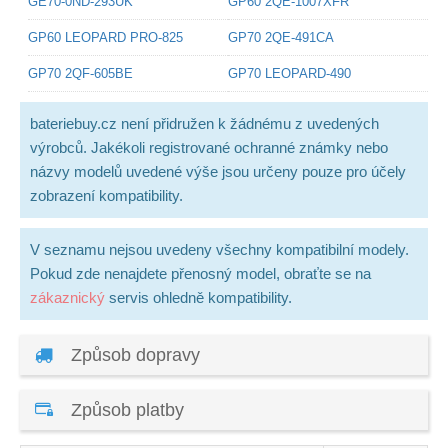
GE70-0ND-293UK
GP60 2QE-1007XFR
GP60 LEOPARD PRO-825
GP70 2QE-491CA
GP70 2QF-605BE
GP70 LEOPARD-490
bateriebuy.cz není přidružen k žádnému z uvedených
výrobců. Jakékoli registrované ochranné známky nebo
názvy modelů uvedené výše jsou určeny pouze pro účely
zobrazení kompatibility.
V seznamu nejsou uvedeny všechny kompatibilní modely.
Pokud zde nenajdete přenosný model, obraťte se na
zákaznický
servis ohledně kompatibility.
Způsob dopravy
Způsob platby