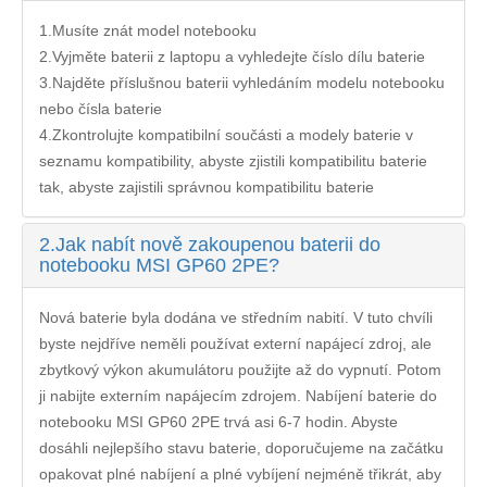
1.Musíte znát model notebooku
2.Vyjměte baterii z laptopu a vyhledejte číslo dílu baterie
3.Najděte příslušnou baterii vyhledáním modelu notebooku
nebo čísla baterie
4.Zkontrolujte kompatibilní součásti a modely baterie v
seznamu kompatibility, abyste zjistili kompatibilitu baterie
tak, abyste zajistili správnou kompatibilitu baterie
2.
Jak nabít nově zakoupenou baterii do
notebooku MSI GP60 2PE?
Nová baterie byla dodána ve středním nabití. V tuto chvíli
byste nejdříve neměli používat externí napájecí zdroj, ale
zbytkový výkon akumulátoru použijte až do vypnutí. Potom
ji nabijte externím napájecím zdrojem. Nabíjení
baterie do
notebooku MSI GP60 2PE
trvá asi 6-7 hodin. Abyste
dosáhli nejlepšího stavu baterie, doporučujeme na začátku
opakovat plné nabíjení a plné vybíjení nejméně třikrát, aby