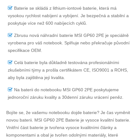
Baterie se skládá z lithium-iontové baterie, která má
vysokou rychlost nabíjení a vybíjení. Je bezpečná a stabilní a
poskytuje více než 600 nabíjecích cyklů.
Zbrusu nová náhradní
baterie MSI GP60 2PE
je speciálně
vyrobena pro váš notebook. Splňuje nebo překračuje původní
specifikace OEM.
Celá baterie byla důkladně testována profesionálními
zkušebními týmy a prošla certifikátem CE, ISO9001 a ROHS,
aby byla zajištěna její kvalita.
Na
baterii do notebooku MSI GP60 2PE
poskytujeme
jednoroční záruku kvality a 30denní záruku vrácení peněz.
Bojíte se, že vašemu notebooku dojde baterie? Je čas vyměnit
novou baterii.
MSI GP60 2PE Baterie
je vysoce kvalitní baterie.
Vnitřní část baterie je tvořena vysoce kvalitními články a
komponentami a obal je tvořen odolnými materiály, které