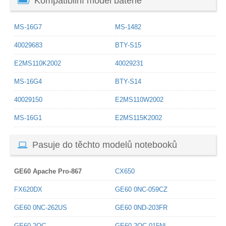
Kompatibilní model baterie
MS-16G7
MS-1482
40029683
BTY-S15
E2MS110K2002
40029231
MS-16G4
BTY-S14
40029150
E2MS110W2002
MS-16G1
E2MS115K2002
Pasuje do těchto modelů notebooků
GE60 Apache Pro-867
CX650
FX620DX
GE60 0NC-059CZ
GE60 0NC-262US
GE60 0ND-203FR
GE60 2OC
GE60 2OC-015NL