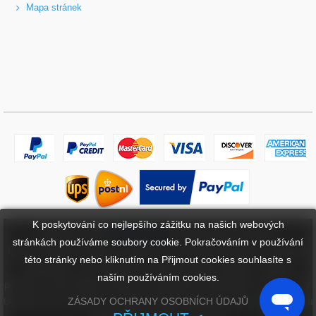
Mapa stránek
K poskytování co nejlepšího zážitku na našich webových
Copyright ©
2026
bateriebuy.cz
. Všechna práva vyhrazena.
stránkách používáme soubory cookie. Pokračováním v používání
Určené ochranné známky a značky jsou majetkem příslušných vlastníků.
této stránky nebo kliknutím na Přijmout cookies souhlasíte s
BaterieBuy.cz není přidružena k žádným OEM značkám. Všechny
naším používáním cookies.
produkty na této webové stránce jsou generické, aftermarket, náhradní díly.
ZÁSADY OCHRANY OSOBNÍCH ÚDAJŮ
Uvedené názvy značek a označení modelů mají pouze ukázat kompatibilitu