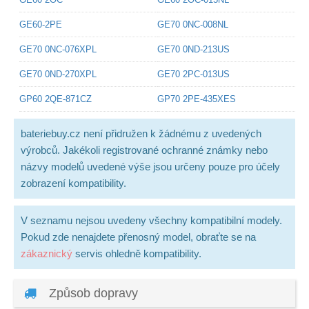
GE60-2PE
GE70 0NC-008NL
GE70 0NC-076XPL
GE70 0ND-213US
GE70 0ND-270XPL
GE70 2PC-013US
GP60 2QE-871CZ
GP70 2PE-435XES
bateriebuy.cz není přidružen k žádnému z uvedených
výrobců. Jakékoli registrované ochranné známky nebo
názvy modelů uvedené výše jsou určeny pouze pro účely
zobrazení kompatibility.
V seznamu nejsou uvedeny všechny kompatibilní modely.
Pokud zde nenajdete přenosný model, obraťte se na
zákaznický
servis ohledně kompatibility.
Způsob dopravy