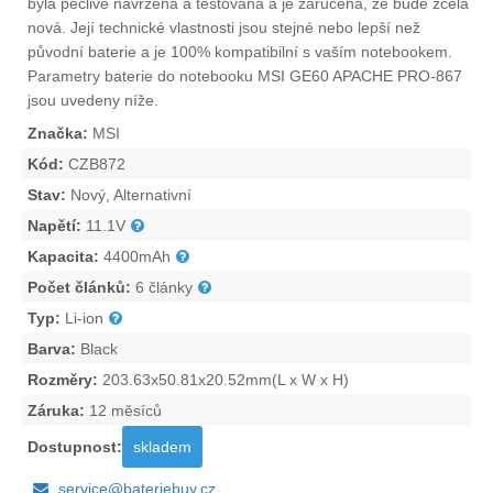
byla pečlivě navržena a testována a je zaručena, že bude zcela
nová. Její technické vlastnosti jsou stejné nebo lepší než
původní baterie a je 100% kompatibilní s vaším notebookem.
Parametry
baterie do notebooku MSI GE60 APACHE PRO-867
jsou uvedeny níže.
Značka:
MSI
Kód:
CZB872
Stav:
Nový, Alternativní
Napětí:
11.1V
Kapacita:
4400mAh
Počet článků:
6 články
Typ:
Li-ion
Barva:
Black
Rozměry:
203.63x50.81x20.52mm(L x W x H)
Záruka:
12 měsíců
Dostupnost:
skladem
service@bateriebuy.cz