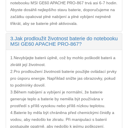
notebooku MSI GE60 APACHE PRO-867
trvá asi 6-7 hodin.
Abyste dosáhli nejlepšího stavu baterie, doporučujeme na
začátku opakovat plné nabíjení a plné vybíjení nejméně
třikrát, aby se baterie plně aktivovala.
3.
Jak prodloužit životnost baterie do notebooku
MSI GE60 APACHE PRO-867?
1.Nevybíjejte baterii úplně, což by mohlo poškodit baterii a
zkrátit její životnost.
2.Pro prodloužení životnosti baterie použijte ovládací prvky
pro úsporu energie. Například snižte jas obrazovky, pokud
to podmínky dovolí.
3.Během nabíjení a vybíjení je normální, že baterie
generuje teplo a baterie by neměla být používána v
prostředí s příliš vysokou nebo příliš nízkou teplotou.
4.Baterie by měla být chráněna před chemickými činidly a
vodou, aby nedošlo ke zkratu. Při manipulaci s baterií
postupujte opatrně, aby nedošlo k jejímu poškození.