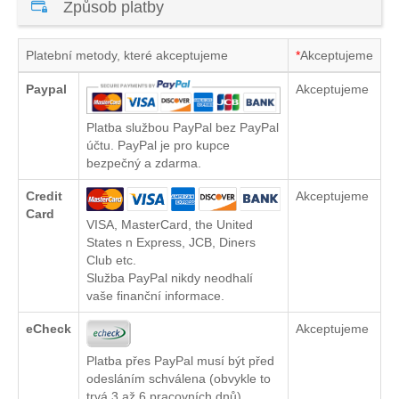
Způsob platby
Platební metody, které akceptujeme
*
Akceptujeme
Paypal
Akceptujeme
Platba službou PayPal bez PayPal
účtu. PayPal je pro kupce
bezpečný a zdarma.
Credit
Akceptujeme
Card
VISA, MasterCard, the United
States n Express, JCB, Diners
Club etc.
Služba PayPal nikdy neodhalí
vaše finanční informace.
eCheck
Akceptujeme
Platba přes PayPal musí být před
odesláním schválena (obvykle to
trvá 3 až 6 pracovních dnů)