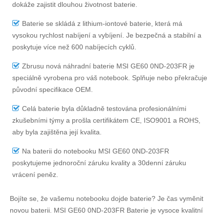
dokáže zajistit dlouhou životnost baterie.
Baterie se skládá z lithium-iontové baterie, která má
vysokou rychlost nabíjení a vybíjení. Je bezpečná a stabilní a
poskytuje více než 600 nabíjecích cyklů.
Zbrusu nová náhradní
baterie MSI GE60 0ND-203FR
je
speciálně vyrobena pro váš notebook. Splňuje nebo překračuje
původní specifikace OEM.
Celá baterie byla důkladně testována profesionálními
zkušebními týmy a prošla certifikátem CE, ISO9001 a ROHS,
aby byla zajištěna její kvalita.
Na
baterii do notebooku MSI GE60 0ND-203FR
poskytujeme jednoroční záruku kvality a 30denní záruku
vrácení peněz.
Bojíte se, že vašemu notebooku dojde baterie? Je čas vyměnit
novou baterii.
MSI GE60 0ND-203FR Baterie
je vysoce kvalitní