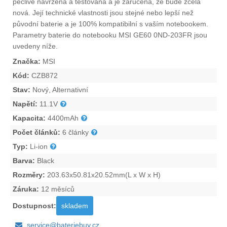
pečlivě navržena a testována a je zaručena, že bude zcela
nová. Její technické vlastnosti jsou stejné nebo lepší než
původní baterie a je 100% kompatibilní s vaším notebookem.
Parametry
baterie do notebooku MSI GE60 0ND-203FR
jsou
uvedeny níže.
Značka:
MSI
Kód:
CZB872
Stav:
Nový, Alternativní
Napětí:
11.1V
Kapacita:
4400mAh
Počet článků:
6 články
Typ:
Li-ion
Barva:
Black
Rozměry:
203.63x50.81x20.52mm(L x W x H)
Záruka:
12 měsíců
Dostupnost:
skladem
service@bateriebuy.cz