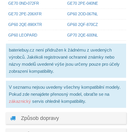
GE70 0ND-072FR
GE70 2PE-040NE
GE70 2PE-206XFR
GP60 2OD-067NL
GP60 2QE-890XTR
GP60 2QF-870CZ
GP60 LEOPARD
GP70 2QE-600NL
bateriebuy.cz není přidružen k žádnému z uvedených
výrobců. Jakékoli registrované ochranné známky nebo
názvy modelů uvedené výše jsou určeny pouze pro účely
zobrazení kompatibility.
V seznamu nejsou uvedeny všechny kompatibilní modely.
Pokud zde nenajdete přenosný model, obraťte se na
zákaznický
servis ohledně kompatibility.
Způsob dopravy