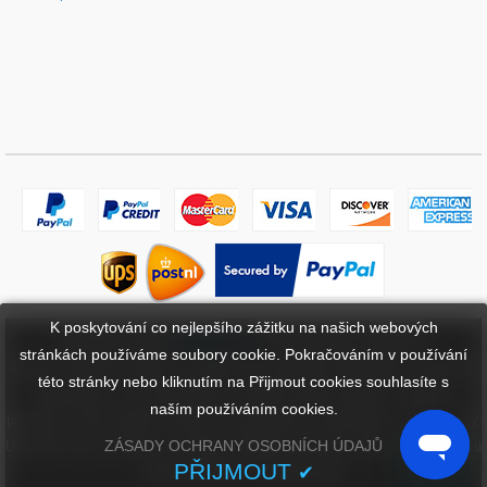
K poskytování co nejlepšího zážitku na našich webových
Copyright ©
2026
bateriebuy.cz
. Všechna práva vyhrazena.
stránkách používáme soubory cookie. Pokračováním v používání
Určené ochranné známky a značky jsou majetkem příslušných vlastníků.
této stránky nebo kliknutím na Přijmout cookies souhlasíte s
BaterieBuy.cz není přidružena k žádným OEM značkám. Všechny
naším používáním cookies.
produkty na této webové stránce jsou generické, aftermarket, náhradní díly.
ZÁSADY OCHRANY OSOBNÍCH ÚDAJŮ
Uvedené názvy značek a označení modelů mají pouze ukázat kompatibilitu
PŘIJMOUT
✔
těchto produktů s různými stroji.