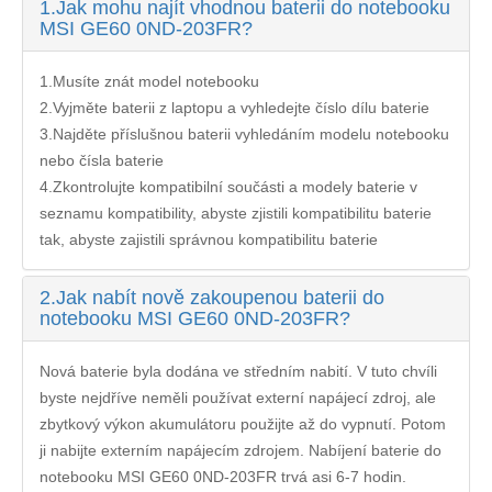
1.
Jak mohu najít vhodnou baterii do notebooku
MSI GE60 0ND-203FR?
1.Musíte znát model notebooku
2.Vyjměte baterii z laptopu a vyhledejte číslo dílu baterie
3.Najděte příslušnou baterii vyhledáním modelu notebooku
nebo čísla baterie
4.Zkontrolujte kompatibilní součásti a modely baterie v
seznamu kompatibility, abyste zjistili kompatibilitu baterie
tak, abyste zajistili správnou kompatibilitu baterie
2.
Jak nabít nově zakoupenou baterii do
notebooku MSI GE60 0ND-203FR?
Nová baterie byla dodána ve středním nabití. V tuto chvíli
byste nejdříve neměli používat externí napájecí zdroj, ale
zbytkový výkon akumulátoru použijte až do vypnutí. Potom
ji nabijte externím napájecím zdrojem. Nabíjení
baterie do
notebooku MSI GE60 0ND-203FR
trvá asi 6-7 hodin.