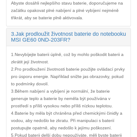
Abyste dosáhli nejlepšího stavu baterie, doporučujeme na
začátku opakovat plné nabíjení a plné vybíjení nejméně
třikrát, aby se baterie plně aktivovala.
3.
Jak prodloužit životnost baterie do notebooku
MSI GE60 0ND-203FR?
1.Nevybíjejte baterii úplně, což by mohlo poškodit baterii a
zkrátit její životnost.
2.Pro prodloužení životnosti baterie použijte ovládací prvky
pro úsporu energie. Například snižte jas obrazovky, pokud
to podmínky dovolí.
3.Během nabíjení a vybíjení je normální, že baterie
generuje teplo a baterie by neměla být používána v
prostředí s příliš vysokou nebo příliš nízkou teplotou.
4.Baterie by měla být chráněna před chemickými činidly a
vodou, aby nedošlo ke zkratu. Při manipulaci s baterií
postupujte opatrně, aby nedošlo k jejímu poškození.
5.Pokud baterii delší dobu nepoužíváte, měli byste baterii