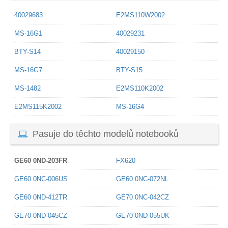
40029683
E2MS110W2002
MS-16G1
40029231
BTY-S14
40029150
MS-16G7
BTY-S15
MS-1482
E2MS110K2002
E2MS115K2002
MS-16G4
Pasuje do těchto modelů notebooků
GE60 0ND-203FR
FX620
GE60 0NC-006US
GE60 0NC-072NL
GE60 0ND-412TR
GE70 0NC-042CZ
GE70 0ND-045CZ
GE70 0ND-055UK