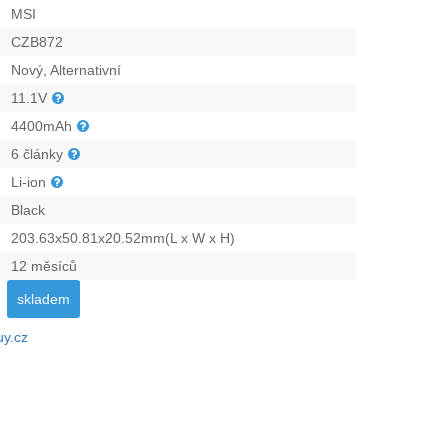
MSI
CZB872
Nový, Alternativní
11.1V
4400mAh
6 články
Li-ion
Black
203.63x50.81x20.52mm(L x W x H)
12 měsíců
skladem
uy.cz