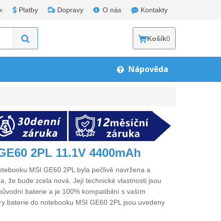
k
Platby
Dopravy
O nás
Kontakty
Košík
0
Nápověda
 GE60 2PL 11.1V 4400mAh
notebooku MSI GE60 2PL
byla pečlivě navržena a
a, že bude zcela nová. Její technické vlastnosti jsou
původní baterie a je 100% kompatibilní s vaším
ry
baterie do notebooku MSI GE60 2PL
jsou uvedeny