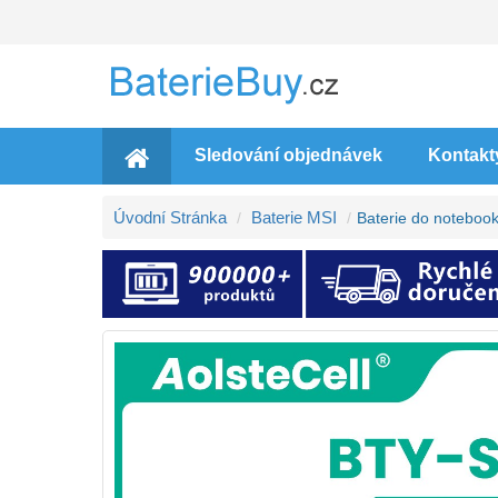
Sledování objednávek
Kontakt
Úvodní Stránka
Baterie MSI
Baterie do notebo