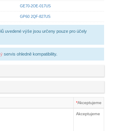
GE70-2OE-017US
GP60 2QF-827US
lů uvedené výše jsou určeny pouze pro účely
ký
servis ohledně kompatibility.
*
Akceptujeme
Akceptujeme