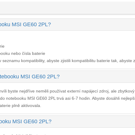
ebooku MSI GE60 2PL?
rie
ooku nebo čísla baterie
seznamu kompatibility, abyste zjistili kompatibilitu baterie tak, abyste z
notebooku MSI GE60 2PL?
víli byste nejdříve neměli používat externí napájecí zdroj, ale zbytkov
e do notebooku MSI GE60 2PL
trvá asi 6-7 hodin. Abyste dosáhli nejle
aterie plně aktivovala.
tebooku MSI GE60 2PL?