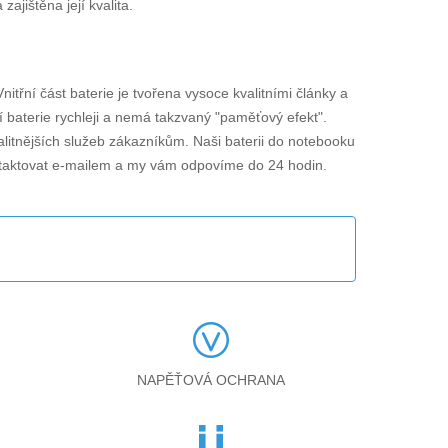
jištěna její kvalita.
Vnitřní část baterie je tvořena vysoce kvalitními články a
í baterie rychleji a nemá takzvaný "paměťový efekt".
alitnějších služeb zákazníkům. Naši baterii do notebooku
taktovat e-mailem a my vám odpovíme do 24 hodin.
NAPĚŤOVÁ OCHRANA