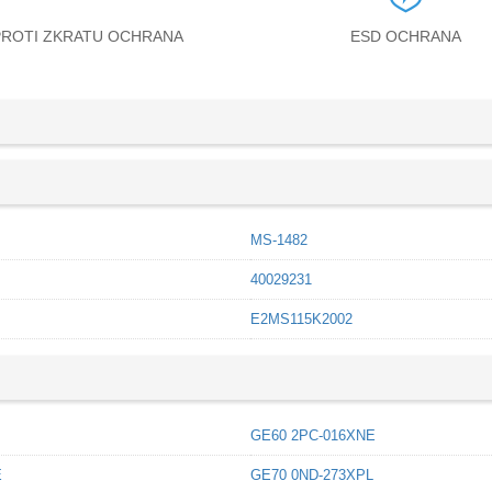
PROTI ZKRATU OCHRANA
ESD OCHRANA
MS-1482
40029231
E2MS115K2002
GE60 2PC-016XNE
E
GE70 0ND-273XPL