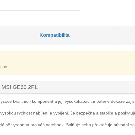
Kompatibilita
 use.
u MSI GE60 2PL
ysoce kvalitních komponent a její vysokokapacitní baterie dokáže zajist
 vysokou rychlost nabíjení a vybíjení. Je bezpečná a stabilní a poskytuj
ciálně vyrobena pro váš notebook. Splňuje nebo překračuje původní s