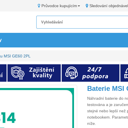
Průvodce kupujícím
Sledování objednáve
y
oku MSI GE60 2PL
Baterie MSI
Náhradní
baterie do 
testována a je zaručen
stejné nebo lepší než 
notebookem. Paramet
níže.