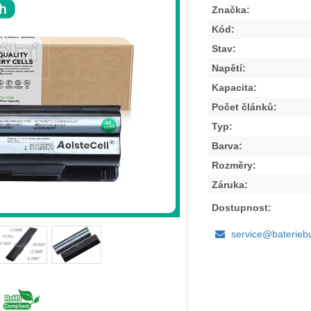
Značka:
Kód:
Stav:
Napětí:
Kapacita:
Počet článků:
Typ:
Barva:
Rozměry:
Záruka:
Dostupnost:
service@baterieb