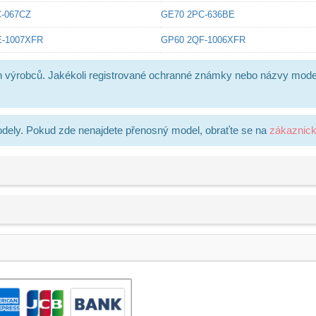
-067CZ
GE70 2PC-636BE
E-1007XFR
GP60 2QF-1006XFR
h výrobců. Jakékoli registrované ochranné známky nebo názvy mode
dely. Pokud zde nenajdete přenosný model, obraťte se na
zákaznic