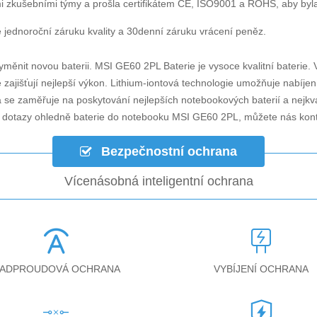
i zkušebními týmy a prošla certifikátem CE, ISO9001 a ROHS, aby byla za
jednoroční záruku kvality a 30denní záruku vrácení peněz.
yměnit novou baterii.
MSI GE60 2PL Baterie
je vysoce kvalitní baterie. 
zajišťují nejlepší výkon. Lithium-iontová technologie umožňuje nabíjen
á se zaměřuje na poskytování nejlepších notebookových baterií a nejkv
i dotazy ohledně
baterie do notebooku MSI GE60 2PL
, můžete nás kon
Bezpečnostní ochrana
Vícenásobná inteligentní ochrana
ADPROUDOVÁ OCHRANA
VYBÍJENÍ OCHRANA