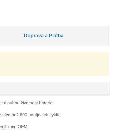
Doprava a Platba
it dlouhou životnost baterie.
e více než 600 nabíjecích cyklů.
pecifikace OEM.