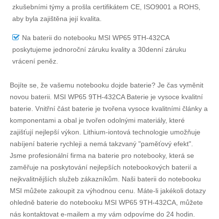
zkušebními týmy a prošla certifikátem CE, ISO9001 a ROHS,
aby byla zajištěna její kvalita.
Na
baterii do notebooku MSI WP65 9TH-432CA
poskytujeme jednoroční záruku kvality a 30denní záruku
vrácení peněz.
Bojíte se, že vašemu notebooku dojde baterie? Je čas vyměnit
novou baterii.
MSI WP65 9TH-432CA Baterie
je vysoce kvalitní
baterie. Vnitřní část baterie je tvořena vysoce kvalitními články a
komponentami a obal je tvořen odolnými materiály, které
zajišťují nejlepší výkon. Lithium-iontová technologie umožňuje
nabíjení baterie rychleji a nemá takzvaný "paměťový efekt".
Jsme profesionální firma na baterie pro notebooky, která se
zaměřuje na poskytování nejlepších notebookových baterií a
nejkvalitnějších služeb zákazníkům. Naši baterii do notebooku
MSI můžete zakoupit za výhodnou cenu. Máte-li jakékoli dotazy
ohledně
baterie do notebooku MSI WP65 9TH-432CA
, můžete
nás kontaktovat e-mailem a my vám odpovíme do 24 hodin.