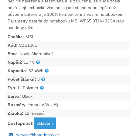
pečlivě navržena a testována a je zaručena, že bude zcela
nová. Její technické vlastnosti jsou stejné nebo lepší než
původní baterie a je 100% kompatibilní s vaším notebookem.
Parametry
baterie do notebooku MSI WP65 9TH-432CA
jsou
uvedeny níže.
Značka:
MSI
Kód:
CZB1261
Stav:
Nový, Alternativní
Napětí:
11.4V
Kapacita:
52.4Wh
Počet článků:
3
Typ:
Li-Polymer
Barva:
Black
Rozměry:
*mm(L x W x H)
Záruka:
12 měsíců
Dostupnost:
skladem
service@bateriebuy.cz