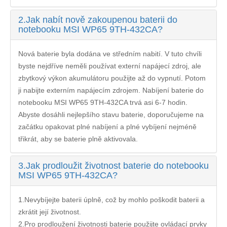
2.
Jak nabít nově zakoupenou baterii do
notebooku MSI WP65 9TH-432CA?
Nová baterie byla dodána ve středním nabití. V tuto chvíli
byste nejdříve neměli používat externí napájecí zdroj, ale
zbytkový výkon akumulátoru použijte až do vypnutí. Potom
ji nabijte externím napájecím zdrojem. Nabíjení
baterie do
notebooku MSI WP65 9TH-432CA
trvá asi 6-7 hodin.
Abyste dosáhli nejlepšího stavu baterie, doporučujeme na
začátku opakovat plné nabíjení a plné vybíjení nejméně
třikrát, aby se baterie plně aktivovala.
3.
Jak prodloužit životnost baterie do notebooku
MSI WP65 9TH-432CA?
1.Nevybíjejte baterii úplně, což by mohlo poškodit baterii a
zkrátit její životnost.
2.Pro prodloužení životnosti baterie použijte ovládací prvky