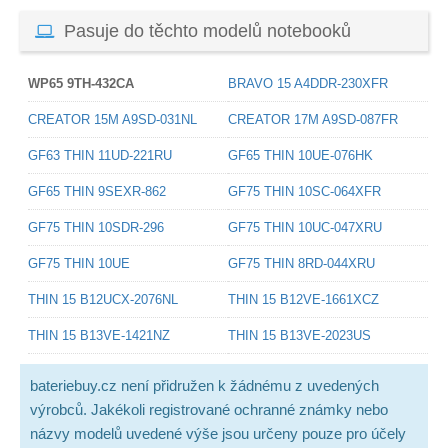
Pasuje do těchto modelů notebooků
WP65 9TH-432CA
BRAVO 15 A4DDR-230XFR
CREATOR 15M A9SD-031NL
CREATOR 17M A9SD-087FR
GF63 THIN 11UD-221RU
GF65 THIN 10UE-076HK
GF65 THIN 9SEXR-862
GF75 THIN 10SC-064XFR
GF75 THIN 10SDR-296
GF75 THIN 10UC-047XRU
GF75 THIN 10UE
GF75 THIN 8RD-044XRU
THIN 15 B12UCX-2076NL
THIN 15 B12VE-1661XCZ
THIN 15 B13VE-1421NZ
THIN 15 B13VE-2023US
bateriebuy.cz není přidružen k žádnému z uvedených
výrobců. Jakékoli registrované ochranné známky nebo
názvy modelů uvedené výše jsou určeny pouze pro účely