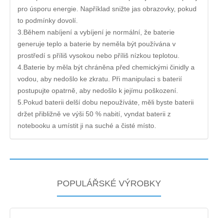
pro úsporu energie. Například snižte jas obrazovky, pokud
to podmínky dovolí.
3.Během nabíjení a vybíjení je normální, že baterie
generuje teplo a baterie by neměla být používána v
prostředí s příliš vysokou nebo příliš nízkou teplotou.
4.Baterie by měla být chráněna před chemickými činidly a
vodou, aby nedošlo ke zkratu. Při manipulaci s baterií
postupujte opatrně, aby nedošlo k jejímu poškození.
5.Pokud baterii delší dobu nepoužíváte, měli byste baterii
držet přibližně ve výši 50 % nabití, vyndat baterii z
notebooku a umístit ji na suché a čisté místo.
POPULÁŘSKÉ VÝROBKY