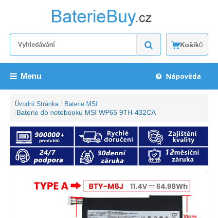
Košík
0
Menu
Nápověda
Úvodní Stránka
Baterie MSI
Baterie do notebooku MSI WP65 9TH-432CA