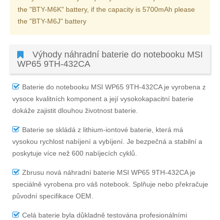
the "BTY-M6K" battery, if the capacity is 5700mAh please
the "BTY-M6J" battery
Výhody náhradní baterie do notebooku MSI
WP65 9TH-432CA
Baterie do notebooku MSI WP65 9TH-432CA
je vyrobena z
vysoce kvalitních komponent a její vysokokapacitní baterie
dokáže zajistit dlouhou životnost baterie.
Baterie se skládá z lithium-iontové baterie, která má
vysokou rychlost nabíjení a vybíjení. Je bezpečná a stabilní a
poskytuje více než 600 nabíjecích cyklů.
Zbrusu nová náhradní
baterie MSI WP65 9TH-432CA
je
speciálně vyrobena pro váš notebook. Splňuje nebo překračuje
původní specifikace OEM.
Celá baterie byla důkladně testována profesionálními