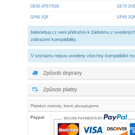
GE60-2PEI781B
GE70 2O
GP60 2QF
GP60 2QF
bateriebuy.cz není přidružen k žádnému z uvedenýc
zobrazení kompatibility.
V seznamu nejsou uvedeny všechny kompatibilní mo
Způsob dopravy
Způsob platby
Platební metody, které akceptujeme
Paypal