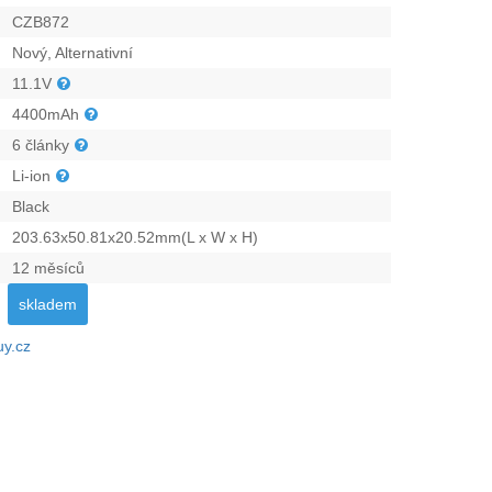
CZB872
Nový, Alternativní
11.1V
4400mAh
6 články
Li-ion
Black
203.63x50.81x20.52mm(L x W x H)
12 měsíců
skladem
uy.cz