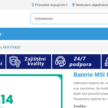
Průvodce kupujícím
Sledování objednáve
y
ku MSI FX420
Baterie MSI
Náhradní
baterie do 
a je zaručena, že bude
lepší než původní bat
Parametry
baterie do
Značka: