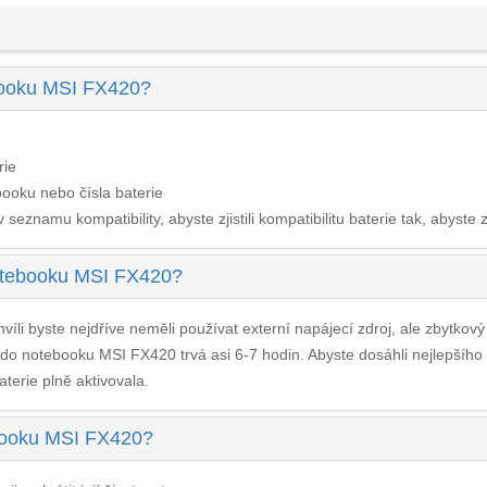
ebooku MSI FX420?
rie
ooku nebo čísla baterie
seznamu kompatibility, abyste zjistili kompatibilitu baterie tak, abyste z
notebooku MSI FX420?
víli byste nejdříve neměli používat externí napájecí zdroj, ale zbytkov
e do notebooku MSI FX420
trvá asi 6-7 hodin. Abyste dosáhli nejlepšíh
aterie plně aktivovala.
ebooku MSI FX420?