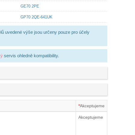
GE70 2PE
GP70 2QE-641UK
lů uvedené výše jsou určeny pouze pro účely
ký
servis ohledně kompatibility.
*
Akceptujeme
Akceptujeme