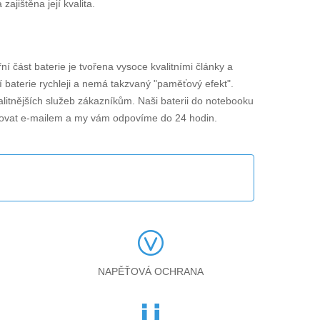
jištěna její kvalita.
řní část baterie je tvořena vysoce kvalitními články a
í baterie rychleji a nemá takzvaný "paměťový efekt".
alitnějších služeb zákazníkům. Naši baterii do notebooku
tovat e-mailem a my vám odpovíme do 24 hodin.
NAPĚŤOVÁ OCHRANA