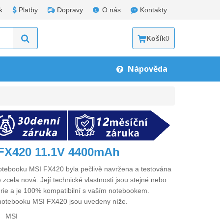
k
Platby
Dopravy
O nás
Kontakty
Košík
0
Nápověda
 FX420 11.1V 4400mAh
notebooku MSI FX420
byla pečlivě navržena a testována
 zcela nová. Její technické vlastnosti jsou stejné nebo
erie a je 100% kompatibilní s vaším notebookem.
 notebooku MSI FX420
jsou uvedeny níže.
MSI