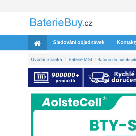
Sledování objednávek
Kontakt
Úvodní Stránka
Baterie MSI
Baterie do noteboo