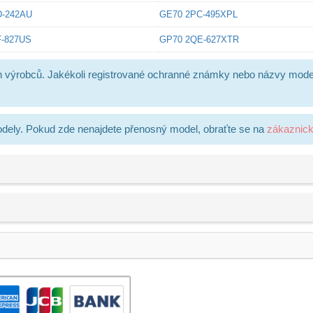
D-242AU
GE70 2PC-495XPL
-827US
GP70 2QE-627XTR
h výrobců. Jakékoli registrované ochranné známky nebo názvy mode
dely. Pokud zde nenajdete přenosný model, obraťte se na
zákaznic