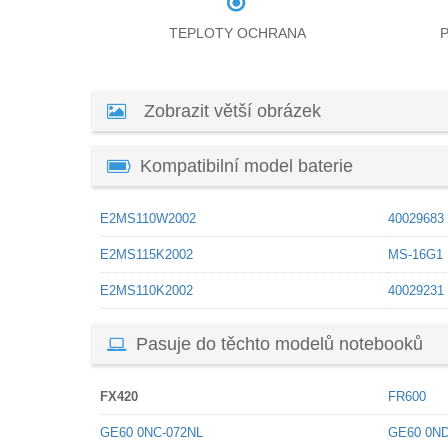
TEPLOTY OCHRANA
Zobrazit větší obrázek
Kompatibilní model baterie
E2MS110W2002
40029683
E2MS115K2002
MS-16G1
E2MS110K2002
40029231
Pasuje do těchto modelů notebooků
FX420
FR600
GE60 0NC-072NL
GE60 0ND