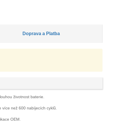
Doprava a Platba
louhou životnost baterie.
e více než 600 nabíjecích cyklů.
fikace OEM.