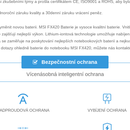
i zkušebními týmy a prošla certifikátem CE, ISO9001 a ROHS, aby byla za
noroční záruku kvality a 30denní záruku vrácení peněz.
yměnit novou baterii.
MSI FX420 Baterie
je vysoce kvalitní baterie. Vnit
zajišťují nejlepší výkon. Lithium-iontová technologie umožňuje nabíjen
á se zaměřuje na poskytování nejlepších notebookových baterií a nejkv
i dotazy ohledně
baterie do notebooku MSI FX420
, můžete nás kontak
Bezpečnostní ochrana
Vícenásobná inteligentní ochrana
ADPROUDOVÁ OCHRANA
VYBÍJENÍ OCHRANA