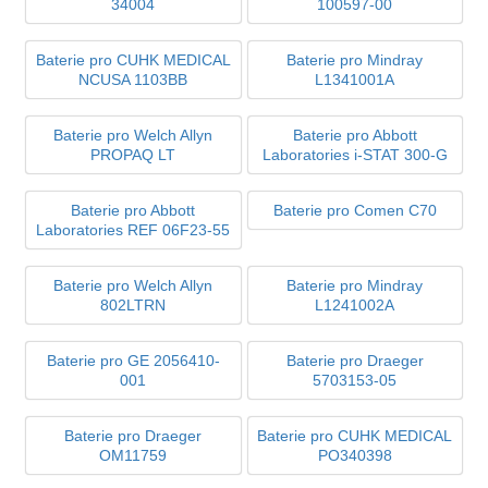
34004
100597-00
Baterie pro CUHK MEDICAL
Baterie pro Mindray
NCUSA 1103BB
L1341001A
Baterie pro Welch Allyn
Baterie pro Abbott
PROPAQ LT
Laboratories i-STAT 300-G
Baterie pro Abbott
Baterie pro Comen C70
Laboratories REF 06F23-55
Baterie pro Welch Allyn
Baterie pro Mindray
802LTRN
L1241002A
Baterie pro GE 2056410-
Baterie pro Draeger
001
5703153-05
Baterie pro Draeger
Baterie pro CUHK MEDICAL
OM11759
PO340398