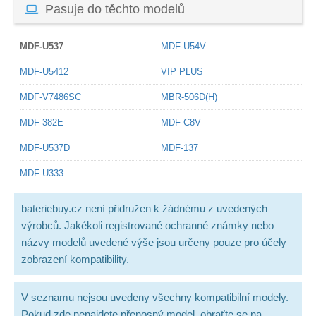
Pasuje do těchto modelů
MDF-U537
MDF-U54V
MDF-U5412
VIP PLUS
MDF-V7486SC
MBR-506D(H)
MDF-382E
MDF-C8V
MDF-U537D
MDF-137
MDF-U333
bateriebuy.cz není přidružen k žádnému z uvedených
výrobců. Jakékoli registrované ochranné známky nebo
názvy modelů uvedené výše jsou určeny pouze pro účely
zobrazení kompatibility.
V seznamu nejsou uvedeny všechny kompatibilní modely.
Pokud zde nenajdete přenosný model, obraťte se na