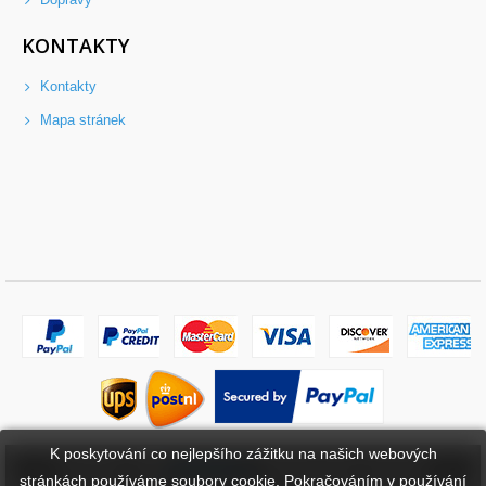
KONTAKTY
Kontakty
Mapa stránek
K poskytování co nejlepšího zážitku na našich webových
Copyright ©
2026
bateriebuy.cz
. Všechna práva vyhrazena.
stránkách používáme soubory cookie. Pokračováním v používání