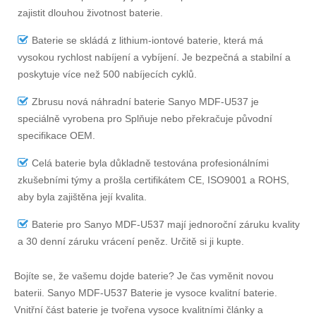
zajistit dlouhou životnost baterie.
Baterie se skládá z lithium-iontové baterie, která má
vysokou rychlost nabíjení a vybíjení. Je bezpečná a stabilní a
poskytuje více než 500 nabíjecích cyklů.
Zbrusu nová náhradní
baterie Sanyo MDF-U537
je
speciálně vyrobena pro Splňuje nebo překračuje původní
specifikace OEM.
Celá baterie byla důkladně testována profesionálními
zkušebními týmy a prošla certifikátem CE, ISO9001 a ROHS,
aby byla zajištěna její kvalita.
Baterie pro Sanyo MDF-U537
mají jednoroční záruku kvality
a 30 denní záruku vrácení peněz. Určitě si ji kupte.
Bojíte se, že vašemu dojde baterie? Je čas vyměnit novou
baterii.
Sanyo MDF-U537 Baterie
je vysoce kvalitní baterie.
Vnitřní část baterie je tvořena vysoce kvalitními články a