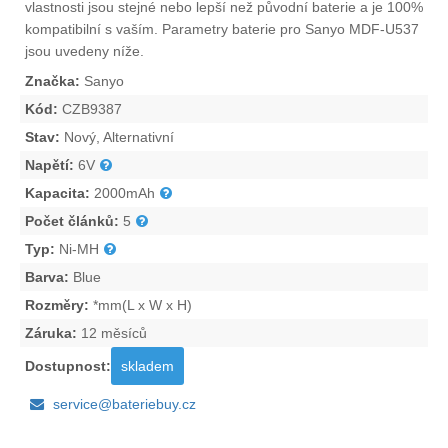
vlastnosti jsou stejné nebo lepší než původní baterie a je 100%
kompatibilní s vaším. Parametry
baterie pro Sanyo MDF-U537
jsou uvedeny níže.
Značka:
Sanyo
Kód:
CZB9387
Stav:
Nový, Alternativní
Napětí:
6V
Kapacita:
2000mAh
Počet článků:
5
Typ:
Ni-MH
Barva:
Blue
Rozměry:
*mm(L x W x H)
Záruka:
12 měsíců
Dostupnost:
skladem
service@bateriebuy.cz