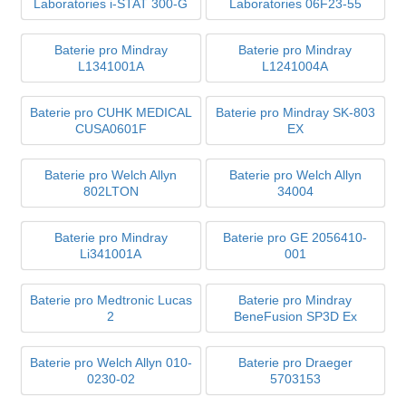
Laboratories i-STAT 300-G
Laboratories 06F23-55
Baterie pro Mindray
Baterie pro Mindray
L1341001A
L1241004A
Baterie pro CUHK MEDICAL
Baterie pro Mindray SK-803
CUSA0601F
EX
Baterie pro Welch Allyn
Baterie pro Welch Allyn
802LTON
34004
Baterie pro Mindray
Baterie pro GE 2056410-
Li341001A
001
Baterie pro Medtronic Lucas
Baterie pro Mindray
2
BeneFusion SP3D Ex
Baterie pro Welch Allyn 010-
Baterie pro Draeger
0230-02
5703153