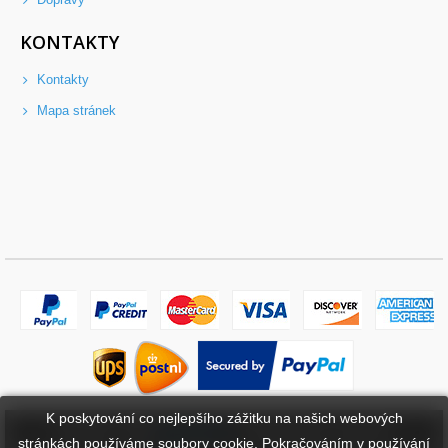
KONTAKTY
Kontakty
Mapa stránek
K poskytování co nejlepšího zážitku na našich webových
Copyright ©
2026
bateriebuy.cz
. Všechna práva vyhrazena.
stránkách používáme soubory cookie. Pokračováním v používání