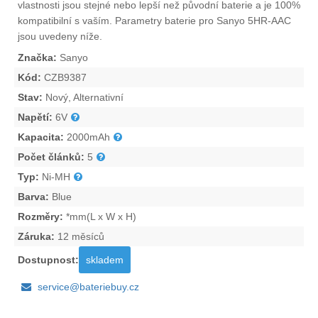
vlastnosti jsou stejné nebo lepší než původní baterie a je 100%
kompatibilní s vaším. Parametry
baterie pro Sanyo 5HR-AAC
jsou uvedeny níže.
Značka:
Sanyo
Kód:
CZB9387
Stav:
Nový, Alternativní
Napětí:
6V
Kapacita:
2000mAh
Počet článků:
5
Typ:
Ni-MH
Barva:
Blue
Rozměry:
*mm(L x W x H)
Záruka:
12 měsíců
Dostupnost:
skladem
service@bateriebuy.cz