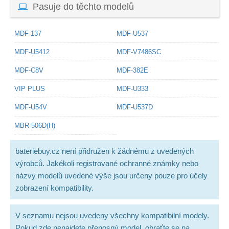
Pasuje do těchto modelů
MDF-137
MDF-U537
MDF-U5412
MDF-V7486SC
MDF-C8V
MDF-382E
VIP PLUS
MDF-U333
MDF-U54V
MDF-U537D
MBR-506D(H)
bateriebuy.cz není přidružen k žádnému z uvedených
výrobců. Jakékoli registrované ochranné známky nebo
názvy modelů uvedené výše jsou určeny pouze pro účely
zobrazení kompatibility.
V seznamu nejsou uvedeny všechny kompatibilní modely.
Pokud zde nenajdete přenosný model, obraťte se na