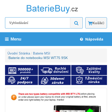
Košík
0
Menu
Nápověda
Úvodní Stránka
Baterie MSI
Baterie do notebooku MSI WT75 9SK