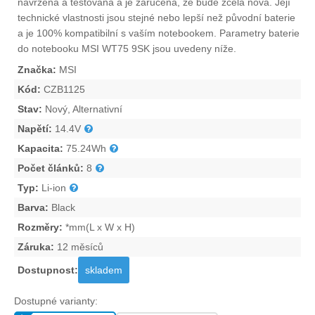
navržena a testována a je zaručena, že bude zcela nová. Její
technické vlastnosti jsou stejné nebo lepší než původní baterie
a je 100% kompatibilní s vaším notebookem. Parametry
baterie
do notebooku MSI WT75 9SK
jsou uvedeny níže.
Značka:
MSI
Kód:
CZB1125
Stav:
Nový, Alternativní
Napětí:
14.4V
Kapacita:
75.24Wh
Počet článků:
8
Typ:
Li-ion
Barva:
Black
Rozměry:
*mm(L x W x H)
Záruka:
12 měsíců
Dostupnost:
skladem
Dostupné varianty: