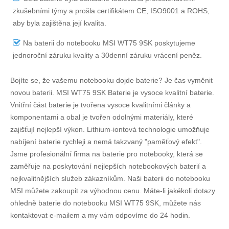
zkušebními týmy a prošla certifikátem CE, ISO9001 a ROHS,
aby byla zajištěna její kvalita.
Na
baterii do notebooku MSI WT75 9SK
poskytujeme
jednoroční záruku kvality a 30denní záruku vrácení peněz.
Bojíte se, že vašemu notebooku dojde baterie? Je čas vyměnit
novou baterii.
MSI WT75 9SK Baterie
je vysoce kvalitní baterie.
Vnitřní část baterie je tvořena vysoce kvalitními články a
komponentami a obal je tvořen odolnými materiály, které
zajišťují nejlepší výkon. Lithium-iontová technologie umožňuje
nabíjení baterie rychleji a nemá takzvaný "paměťový efekt".
Jsme profesionální firma na baterie pro notebooky, která se
zaměřuje na poskytování nejlepších notebookových baterií a
nejkvalitnějších služeb zákazníkům. Naši baterii do notebooku
MSI můžete zakoupit za výhodnou cenu. Máte-li jakékoli dotazy
ohledně
baterie do notebooku MSI WT75 9SK
, můžete nás
kontaktovat e-mailem a my vám odpovíme do 24 hodin.