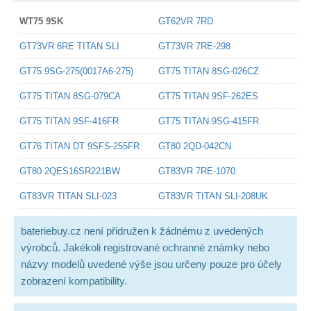
WT75 9SK
GT62VR 7RD
GT73VR 6RE TITAN SLI
GT73VR 7RE-298
GT75 9SG-275(0017A6-275)
GT75 TITAN 8SG-026CZ
GT75 TITAN 8SG-079CA
GT75 TITAN 9SF-262ES
GT75 TITAN 9SF-416FR
GT75 TITAN 9SG-415FR
GT76 TITAN DT 9SFS-255FR
GT80 2QD-042CN
GT80 2QES16SR221BW
GT83VR 7RE-1070
GT83VR TITAN SLI-023
GT83VR TITAN SLI-208UK
bateriebuy.cz není přidružen k žádnému z uvedených
výrobců. Jakékoli registrované ochranné známky nebo
názvy modelů uvedené výše jsou určeny pouze pro účely
zobrazení kompatibility.