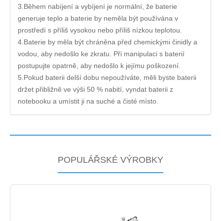
3.Během nabíjení a vybíjení je normální, že baterie
generuje teplo a baterie by neměla být používána v
prostředí s příliš vysokou nebo příliš nízkou teplotou.
4.Baterie by měla být chráněna před chemickými činidly a
vodou, aby nedošlo ke zkratu. Při manipulaci s baterií
postupujte opatrně, aby nedošlo k jejímu poškození.
5.Pokud baterii delší dobu nepoužíváte, měli byste baterii
držet přibližně ve výši 50 % nabití, vyndat baterii z
notebooku a umístit ji na suché a čisté místo.
POPULÁŘSKÉ VÝROBKY