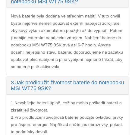
notebooku MSI WT75 9SK?
Nová baterie byla dodána ve středním nabití. V tuto chvíli
byste nejdříve neměli používat externí napájecí zdroj, ale
zbytkový výkon akumulátoru použijte až do vypnutí. Potom
ji nabijte externím napájecím zdrojem. Nabíjení
baterie do
notebooku MSI WT75 9SK
trvá asi 6-7 hodin. Abyste
dosáhli nejlepšího stavu baterie, doporučujeme na začátku
opakovat plné nabíjení a plné vybíjení nejméně třikrát, aby
se baterie plně aktivovala.
3.
Jak prodloužit životnost baterie do notebooku
MSI WT75 9SK?
1.Nevybíjejte baterii úplně, což by mohlo poškodit baterii a
zkrátit její životnost.
2.Pro prodloužení životnosti baterie použijte ovládací prvky
pro úsporu energie. Například snižte jas obrazovky, pokud
to podmínky dovolí.