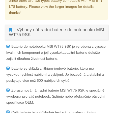
Since there are two types battery compatible with MSI BTY-
L78 battery. Please view the larger images for details,
thanks!
Výhody náhradní baterie do notebooku MSI
WT75 9SK
Baterie do notebooku MSI WT75 9SK
je vyrobena z vysoce
kvalitních komponent a její vysokokapacitní baterie dokáže
zajistit dlouhou životnost baterie.
Baterie se skládá z lithium-iontové baterie, která má
vysokou rychlost nabíjení a vybíjení. Je bezpečná a stabilní a
poskytuje více než 600 nabíjecích cyklů.
Zbrusu nová náhradní
baterie MSI WT75 9SK
je speciálně
vyrobena pro váš notebook. Splňuje nebo překračuje původní
specifikace OEM.
Celá baterie byla důkladně testována profesionálními