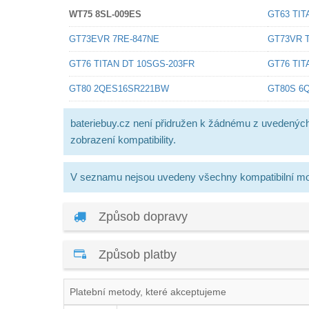
WT75 8SL-009ES
GT63 TIT
GT73EVR 7RE-847NE
GT73VR T
GT76 TITAN DT 10SGS-203FR
GT76 TIT
GT80 2QES16SR221BW
GT80S 6
bateriebuy.cz není přidružen k žádnému z uvedenýc
zobrazení kompatibility.
V seznamu nejsou uvedeny všechny kompatibilní mo
Způsob dopravy
Způsob platby
Platební metody, které akceptujeme