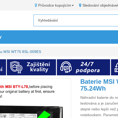
Průvodce kupujícím
Sledování objednáve
y
oku MSI WT75 8SL-009ES
Baterie MSI
75.24Wh
Náhradní
baterie do 
testována a je zaručen
stejné nebo lepší než 
notebookem. Paramet