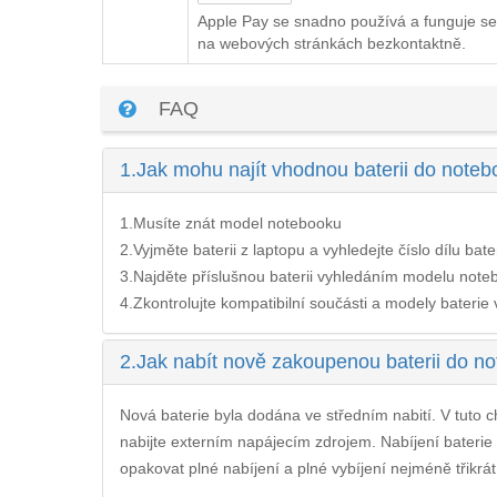
Apple Pay se snadno používá a funguje se
na webových stránkách bezkontaktně.
FAQ
1.
Jak mohu najít vhodnou baterii do no
1.Musíte znát model notebooku
2.Vyjměte baterii z laptopu a vyhledejte číslo dílu bate
3.Najděte příslušnou baterii vyhledáním modelu noteb
4.Zkontrolujte kompatibilní součásti a modely baterie v 
2.
Jak nabít nově zakoupenou baterii do
Nová baterie byla dodána ve středním nabití. V tuto ch
nabijte externím napájecím zdrojem. Nabíjení
bateri
opakovat plné nabíjení a plné vybíjení nejméně třikrát