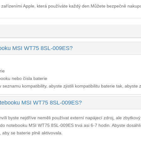
 zařízeními Apple, která používáte každý den.Můžete bezpečně nakup
tebooku MSI WT75 8SL-009ES?
rie
ooku nebo čísla baterie
seznamu kompatibility, abyste zjistili kompatibilitu baterie tak, abyste z
 notebooku MSI WT75 8SL-009ES?
víli byste nejdříve neměli používat externí napájecí zdroj, ale zbytkov
e do notebooku MSI WT75 8SL-009ES
trvá asi 6-7 hodin. Abyste dosáhl
, aby se baterie plně aktivovala.