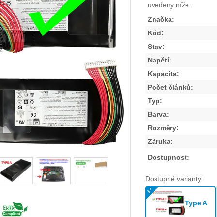
uvedeny níže.
Značka:
Kód:
Stav:
Napětí:
Kapacita:
Počet článků:
Typ:
Barva:
Rozměry:
Záruka:
Dostupnost:
Dostupné varianty:
Type A