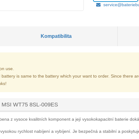
service@baterieb
Kompatibilita
on use.
l battery is same to the battery which your want to order. Since there 
nks!
ku MSI WT75 8SL-009ES
bena z vysoce kvalitních komponent a její vysokokapacitní baterie dokáže
 vysokou rychlost nabíjení a vybíjení. Je bezpečná a stabilní a poskytuj