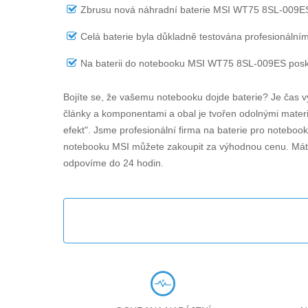
Zbrusu nová náhradní
baterie MSI WT75 8SL-009E
Celá baterie byla důkladně testována profesionálním
Na
baterii do notebooku MSI WT75 8SL-009ES
posk
Bojíte se, že vašemu notebooku dojde baterie? Je čas v
články a komponentami a obal je tvořen odolnými materiá
efekt". Jsme profesionální firma na baterie pro noteboo
notebooku MSI můžete zakoupit za výhodnou cenu. Máte
odpovíme do 24 hodin.