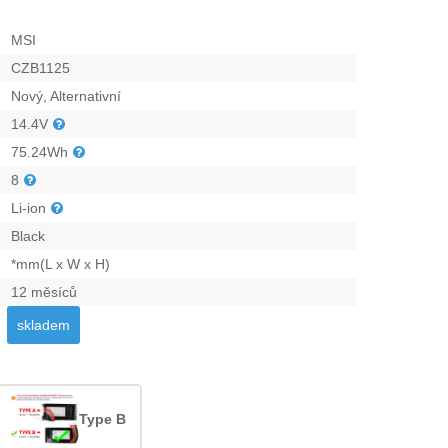
MSI
CZB1125
Nový, Alternativní
14.4V
75.24Wh
8
Li-ion
Black
*mm(L x W x H)
12 měsíců
skladem
Type B