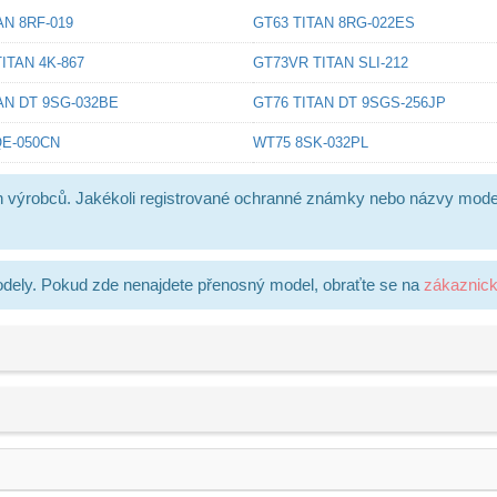
AN 8RF-019
GT63 TITAN 8RG-022ES
ITAN 4K-867
GT73VR TITAN SLI-212
AN DT 9SG-032BE
GT76 TITAN DT 9SGS-256JP
QE-050CN
WT75 8SK-032PL
h výrobců. Jakékoli registrované ochranné známky nebo názvy mode
dely. Pokud zde nenajdete přenosný model, obraťte se na
zákaznic