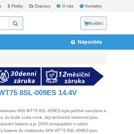
k
Platby
Dopravy
O nás
Kontakty
Košík
0
Nápověda
 WT75 8SL-009ES 14.4V
notebooku MSI WT75 8SL-009ES
byla pečlivě navržena a
a, že bude zcela nová. Její technické vlastnosti jsou
původní baterie a je 100% kompatibilní s vaším
ry
baterie do notebooku MSI WT75 8SL-009ES
jsou