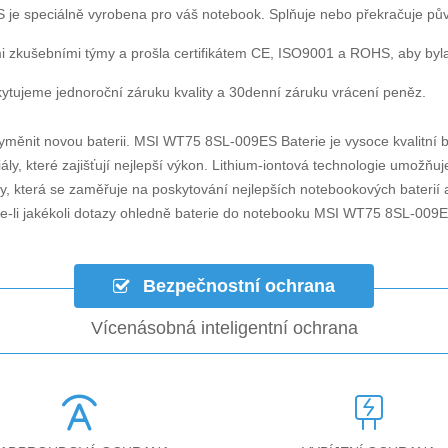
S
je speciálně vyrobena pro váš notebook. Splňuje nebo překračuje pů
i zkušebními týmy a prošla certifikátem CE, ISO9001 a ROHS, aby byla za
ytujeme jednoroční záruku kvality a 30denní záruku vrácení peněz.
yměnit novou baterii.
MSI WT75 8SL-009ES Baterie
je vysoce kvalitní b
ly, které zajišťují nejlepší výkon. Lithium-iontová technologie umožňu
ky, která se zaměřuje na poskytování nejlepších notebookových baterií a
-li jakékoli dotazy ohledně
baterie do notebooku MSI WT75 8SL-009
Bezpečnostní ochrana
Vícenásobná inteligentní ochrana