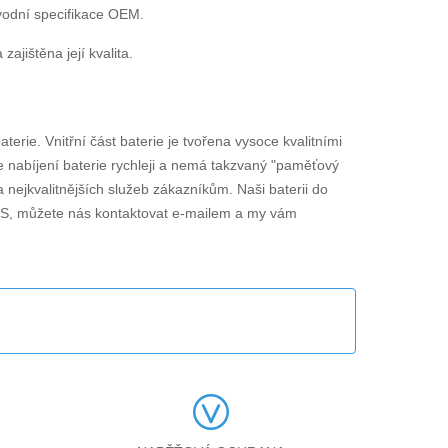
vodní specifikace OEM.
jištěna její kvalita.
aterie. Vnitřní část baterie je tvořena vysoce kvalitními
je nabíjení baterie rychleji a nemá takzvaný "paměťový
 nejkvalitnějších služeb zákazníkům. Naši baterii do
ES
, můžete nás kontaktovat e-mailem a my vám