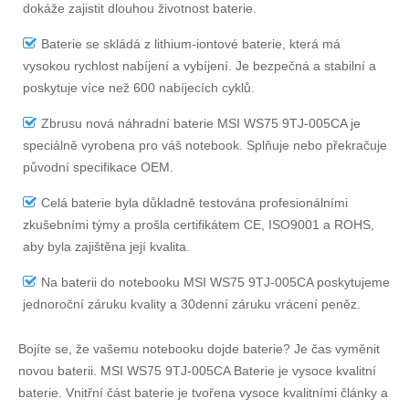
dokáže zajistit dlouhou životnost baterie.
Baterie se skládá z lithium-iontové baterie, která má
vysokou rychlost nabíjení a vybíjení. Je bezpečná a stabilní a
poskytuje více než 600 nabíjecích cyklů.
Zbrusu nová náhradní
baterie MSI WS75 9TJ-005CA
je
speciálně vyrobena pro váš notebook. Splňuje nebo překračuje
původní specifikace OEM.
Celá baterie byla důkladně testována profesionálními
zkušebními týmy a prošla certifikátem CE, ISO9001 a ROHS,
aby byla zajištěna její kvalita.
Na
baterii do notebooku MSI WS75 9TJ-005CA
poskytujeme
jednoroční záruku kvality a 30denní záruku vrácení peněz.
Bojíte se, že vašemu notebooku dojde baterie? Je čas vyměnit
novou baterii.
MSI WS75 9TJ-005CA Baterie
je vysoce kvalitní
baterie. Vnitřní část baterie je tvořena vysoce kvalitními články a