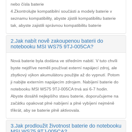
nebo čísla baterie
4.Zkontrolujte kompatibilní součásti a modely baterie v
seznamu kompatibility, abyste zjistili kompatibilitu baterie
tak, abyste zajistili správnou kompatibilitu baterie
2.
Jak nabít nově zakoupenou baterii do
notebooku MSI WS75 9TJ-005CA?
Nová baterie byla dodána ve středním nabití. V tuto chvíli
byste nejdříve neměli používat externí napájecí zdroj, ale
zbytkový výkon akumulátoru použijte až do vypnutí. Potom
ji nabijte externím napájecím zdrojem. Nabíjení
baterie do
notebooku MSI WS75 9TJ-005CA
trvá asi 6-7 hodin.
Abyste dosáhli nejlepšího stavu baterie, doporučujeme na
začátku opakovat plné nabíjení a plné vybíjení nejméně
třikrát, aby se baterie plně aktivovala.
3.
Jak prodloužit životnost baterie do notebooku
MSI WS75 9TJ-005CA?