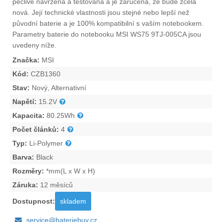
pečlivě navržena a testována a je zaručena, že bude zcela
nová. Její technické vlastnosti jsou stejné nebo lepší než
původní baterie a je 100% kompatibilní s vaším notebookem.
Parametry
baterie do notebooku MSI WS75 9TJ-005CA
jsou
uvedeny níže.
Značka:
MSI
Kód:
CZB1360
Stav:
Nový, Alternativní
Napětí:
15.2V
Kapacita:
80.25Wh
Počet článků:
4
Typ:
Li-Polymer
Barva:
Black
Rozměry:
*mm(L x W x H)
Záruka:
12 měsíců
Dostupnost:
skladem
service@bateriebuy.cz