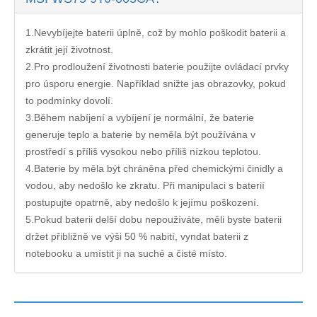
1.Nevybíjejte baterii úplně, což by mohlo poškodit baterii a
zkrátit její životnost.
2.Pro prodloužení životnosti baterie použijte ovládací prvky
pro úsporu energie. Například snižte jas obrazovky, pokud
to podmínky dovolí.
3.Během nabíjení a vybíjení je normální, že baterie
generuje teplo a baterie by neměla být používána v
prostředí s příliš vysokou nebo příliš nízkou teplotou.
4.Baterie by měla být chráněna před chemickými činidly a
vodou, aby nedošlo ke zkratu. Při manipulaci s baterií
postupujte opatrně, aby nedošlo k jejímu poškození.
5.Pokud baterii delší dobu nepoužíváte, měli byste baterii
držet přibližně ve výši 50 % nabití, vyndat baterii z
notebooku a umístit ji na suché a čisté místo.