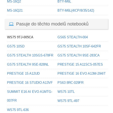
MS-16Q2
BTY-M6L
MS-16Q21
BTY-M6L(4ICP/8/35/142)
Pasuje do těchto modelů notebooků
WS75 9TJ-005CA
GS65 STEALTH-004
GS75 10SD
GS75 STEALTH 10SF-642FR
GS75 STEALTH 10SGS-678FR
GS75 STEALTH 9SE-283CA
GS75 STEALTH 9SE-828NL
PRESTIGE 15 A11SCS-057ES
PRESTIGE 15 A12UD
PRESTIGE 16 EVO A13M-294IT
PRESTIGE 16 STUDIO A13VF
PS63 8RC-029FR
SUMMIT E16 AI EVO A1MTG-
WS75 10TL
007FR
WS75 9TL-497
WS75 9TL-636