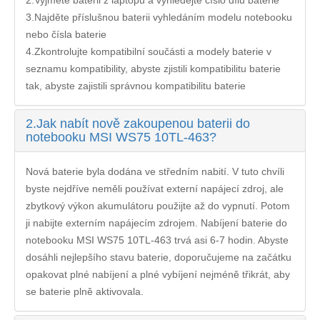
2.Vyjměte baterii z laptopu a vyhledejte číslo dílu baterie
3.Najděte příslušnou baterii vyhledáním modelu notebooku
nebo čísla baterie
4.Zkontrolujte kompatibilní součásti a modely baterie v
seznamu kompatibility, abyste zjistili kompatibilitu baterie
tak, abyste zajistili správnou kompatibilitu baterie
2.
Jak nabít nově zakoupenou baterii do
notebooku MSI WS75 10TL-463?
Nová baterie byla dodána ve středním nabití. V tuto chvíli
byste nejdříve neměli používat externí napájecí zdroj, ale
zbytkový výkon akumulátoru použijte až do vypnutí. Potom
ji nabijte externím napájecím zdrojem. Nabíjení
baterie do
notebooku MSI WS75 10TL-463
trvá asi 6-7 hodin. Abyste
dosáhli nejlepšího stavu baterie, doporučujeme na začátku
opakovat plné nabíjení a plné vybíjení nejméně třikrát, aby
se baterie plně aktivovala.