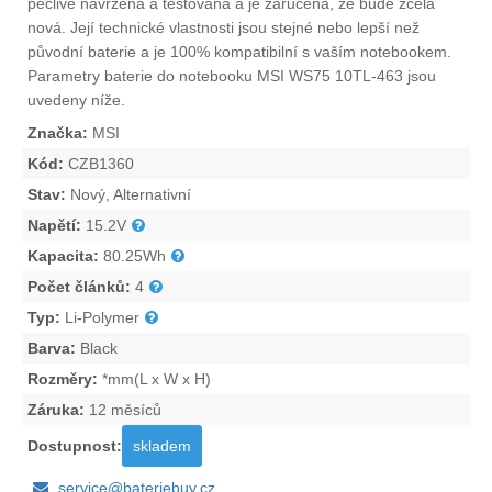
pečlivě navržena a testována a je zaručena, že bude zcela
nová. Její technické vlastnosti jsou stejné nebo lepší než
původní baterie a je 100% kompatibilní s vaším notebookem.
Parametry
baterie do notebooku MSI WS75 10TL-463
jsou
uvedeny níže.
Značka:
MSI
Kód:
CZB1360
Stav:
Nový, Alternativní
Napětí:
15.2V
Kapacita:
80.25Wh
Počet článků:
4
Typ:
Li-Polymer
Barva:
Black
Rozměry:
*mm(L x W x H)
Záruka:
12 měsíců
Dostupnost:
skladem
service@bateriebuy.cz