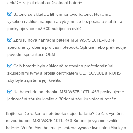
dokáže zajistit dlouhou životnost baterie.
Baterie se skládá z lithium-iontové baterie, která má
vysokou rychlost nabíjení a vybíjení. Je bezpečná a stabilní a
poskytuje více než 600 nabíjecích cyklů.
Zbrusu nová náhradní
baterie MSI WS75 10TL-463
je
speciálně vyrobena pro váš notebook. Splňuje nebo překračuje
původní specifikace OEM.
Celá baterie byla důkladně testována profesionálními
zkušebními týmy a prošla certifikátem CE, ISO9001 a ROHS,
aby byla zajištěna její kvalita.
Na
baterii do notebooku MSI WS75 10TL-463
poskytujeme
jednoroční záruku kvality a 30denní záruku vrácení peněz.
Bojíte se, že vašemu notebooku dojde baterie? Je čas vyměnit
novou baterii.
MSI WS75 10TL-463 Baterie
je vysoce kvalitní
baterie. Vnitřní část baterie je tvořena vysoce kvalitními články a