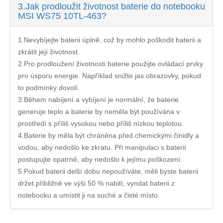
3.
Jak prodloužit životnost baterie do notebooku
MSI WS75 10TL-463?
1.Nevybíjejte baterii úplně, což by mohlo poškodit baterii a
zkrátit její životnost.
2.Pro prodloužení životnosti baterie použijte ovládací prvky
pro úsporu energie. Například snižte jas obrazovky, pokud
to podmínky dovolí.
3.Během nabíjení a vybíjení je normální, že baterie
generuje teplo a baterie by neměla být používána v
prostředí s příliš vysokou nebo příliš nízkou teplotou.
4.Baterie by měla být chráněna před chemickými činidly a
vodou, aby nedošlo ke zkratu. Při manipulaci s baterií
postupujte opatrně, aby nedošlo k jejímu poškození.
5.Pokud baterii delší dobu nepoužíváte, měli byste baterii
držet přibližně ve výši 50 % nabití, vyndat baterii z
notebooku a umístit ji na suché a čisté místo.