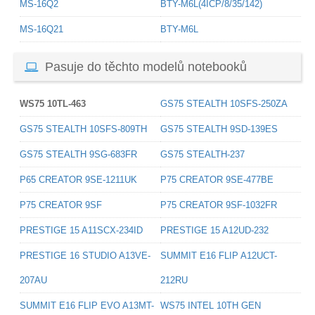
MS-16Q2
BTY-M6L(4ICP/8/35/142)
MS-16Q21
BTY-M6L
Pasuje do těchto modelů notebooků
WS75 10TL-463
GS75 STEALTH 10SFS-250ZA
GS75 STEALTH 10SFS-809TH
GS75 STEALTH 9SD-139ES
GS75 STEALTH 9SG-683FR
GS75 STEALTH-237
P65 CREATOR 9SE-1211UK
P75 CREATOR 9SE-477BE
P75 CREATOR 9SF
P75 CREATOR 9SF-1032FR
PRESTIGE 15 A11SCX-234ID
PRESTIGE 15 A12UD-232
PRESTIGE 16 STUDIO A13VE-
SUMMIT E16 FLIP A12UCT-
207AU
212RU
SUMMIT E16 FLIP EVO A13MT-
WS75 INTEL 10TH GEN