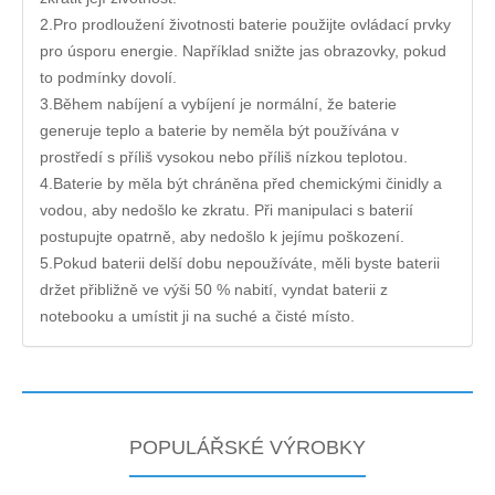
2.Pro prodloužení životnosti baterie použijte ovládací prvky
pro úsporu energie. Například snižte jas obrazovky, pokud
to podmínky dovolí.
3.Během nabíjení a vybíjení je normální, že baterie
generuje teplo a baterie by neměla být používána v
prostředí s příliš vysokou nebo příliš nízkou teplotou.
4.Baterie by měla být chráněna před chemickými činidly a
vodou, aby nedošlo ke zkratu. Při manipulaci s baterií
postupujte opatrně, aby nedošlo k jejímu poškození.
5.Pokud baterii delší dobu nepoužíváte, měli byste baterii
držet přibližně ve výši 50 % nabití, vyndat baterii z
notebooku a umístit ji na suché a čisté místo.
POPULÁŘSKÉ VÝROBKY