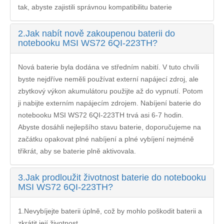
tak, abyste zajistili správnou kompatibilitu baterie
2.
Jak nabít nově zakoupenou baterii do
notebooku MSI WS72 6QI-223TH?
Nová baterie byla dodána ve středním nabití. V tuto chvíli
byste nejdříve neměli používat externí napájecí zdroj, ale
zbytkový výkon akumulátoru použijte až do vypnutí. Potom
ji nabijte externím napájecím zdrojem. Nabíjení
baterie do
notebooku MSI WS72 6QI-223TH
trvá asi 6-7 hodin.
Abyste dosáhli nejlepšího stavu baterie, doporučujeme na
začátku opakovat plné nabíjení a plné vybíjení nejméně
třikrát, aby se baterie plně aktivovala.
3.
Jak prodloužit životnost baterie do notebooku
MSI WS72 6QI-223TH?
1.Nevybíjejte baterii úplně, což by mohlo poškodit baterii a
zkrátit její životnost.