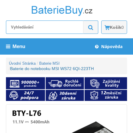
Košík
0
Menu
Nápověda
Úvodní Stránka
Baterie MSI
Baterie do notebooku MSI WS72 6QI-223TH