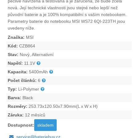
pečlivě navržena a testována a je zaručena, že bude zcela
nová. Její technické vlastnosti jsou stejné nebo lepší než
původní baterie a je 100% kompatibilní s vaším notebookem.
Parametry
baterie do notebooku MSI WS72 6QI-223TH
jsou
uvedeny níže.
Značka:
MSI
Kód:
CZB864
Stav:
Nový, Alternativní
Napětí:
11.1V
Kapacita:
5400mAh
Počet článků:
6
Typ:
Li-Polymer
Barva:
Black
Rozměry:
253.73x120.50x7.90mm(L x W x H)
Záruka:
12 měsíců
Dostupnost:
skladem
service@bateriebuy.cz