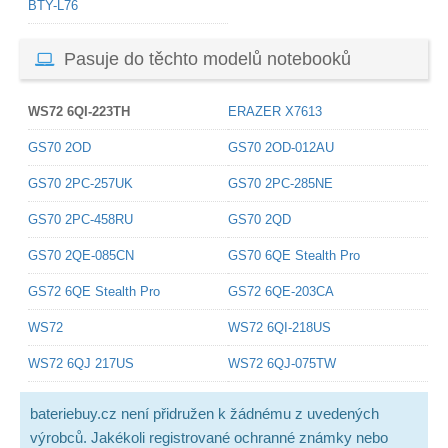
BTY-L76
Pasuje do těchto modelů notebooků
WS72 6QI-223TH
ERAZER X7613
GS70 2OD
GS70 2OD-012AU
GS70 2PC-257UK
GS70 2PC-285NE
GS70 2PC-458RU
GS70 2QD
GS70 2QE-085CN
GS70 6QE Stealth Pro
GS72 6QE Stealth Pro
GS72 6QE-203CA
WS72
WS72 6QI-218US
WS72 6QJ 217US
WS72 6QJ-075TW
bateriebuy.cz není přidružen k žádnému z uvedených
výrobců. Jakékoli registrované ochranné známky nebo