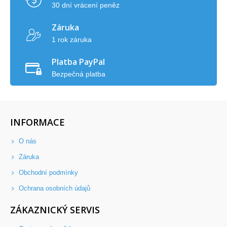
30 dní vrácení peněz
Záruka
1 rok záruka
Platba PayPal
Bezpečná platba
INFORMACE
O nás
Záruka
Obchodní podmínky
Ochrana osobních údajů
ZÁKAZNICKÝ SERVIS