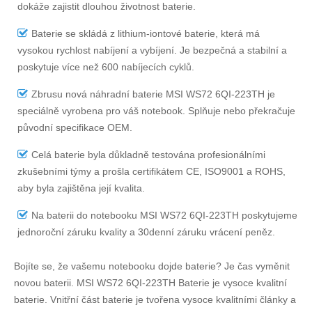
dokáže zajistit dlouhou životnost baterie.
Baterie se skládá z lithium-iontové baterie, která má
vysokou rychlost nabíjení a vybíjení. Je bezpečná a stabilní a
poskytuje více než 600 nabíjecích cyklů.
Zbrusu nová náhradní
baterie MSI WS72 6QI-223TH
je
speciálně vyrobena pro váš notebook. Splňuje nebo překračuje
původní specifikace OEM.
Celá baterie byla důkladně testována profesionálními
zkušebními týmy a prošla certifikátem CE, ISO9001 a ROHS,
aby byla zajištěna její kvalita.
Na
baterii do notebooku MSI WS72 6QI-223TH
poskytujeme
jednoroční záruku kvality a 30denní záruku vrácení peněz.
Bojíte se, že vašemu notebooku dojde baterie? Je čas vyměnit
novou baterii.
MSI WS72 6QI-223TH Baterie
je vysoce kvalitní
baterie. Vnitřní část baterie je tvořena vysoce kvalitními články a