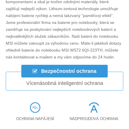
komponentami a obal je tvořen odolnými materiály, které
zajišťují nejlepší výkon. Lithium-iontová technologie umožňuje
nabíjení baterie rychleji a nemá takzvaný "paměťový efekt".
Jsme profesionální firma na baterie pro notebooky, která se
zaměřuje na poskytování nejlepších notebookových baterií a
nejkvalitnějších služeb zákazníkům. Naši baterii do notebooku
MSI můžete zakoupit za výhodnou cenu. Máte-li jakékoli dotazy
ohledně
baterie do notebooku MSI WS72 6QI-223TH
, můžete
nás kontaktovat e-mailem a my vám odpovíme do 24 hodin.
Bezpečnostní ochrana
Vícenásobná inteligentní ochrana
OCHRANA NAPÁJENÍ
NADPROUDOVÁ OCHRANA