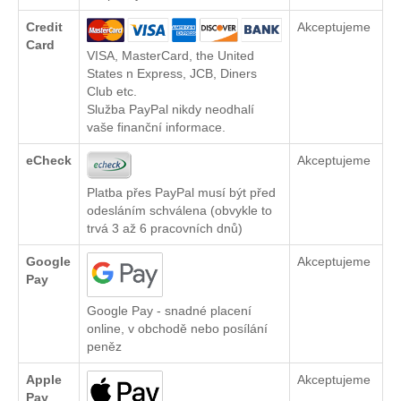
Credit
Akceptujeme
Card
VISA, MasterCard, the United
States n Express, JCB, Diners
Club etc.
Služba PayPal nikdy neodhalí
vaše finanční informace.
eCheck
Akceptujeme
Platba přes PayPal musí být před
odesláním schválena (obvykle to
trvá 3 až 6 pracovních dnů)
Google
Akceptujeme
Pay
Google Pay - snadné placení
online, v obchodě nebo posílání
peněz
Apple
Akceptujeme
Pay