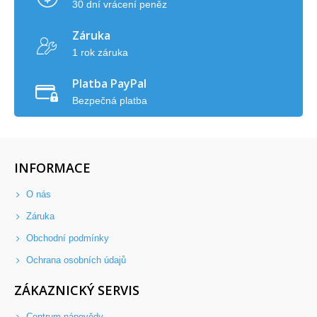
30 dní vrácení peněz
Záruka
1 rok záruka
Platba PayPal
Bezpečná platba
INFORMACE
O nás
Záruka
Obchodní podmínky
Ochrana osobních údajů
ZÁKAZNICKÝ SERVIS
Centrum nápovědy