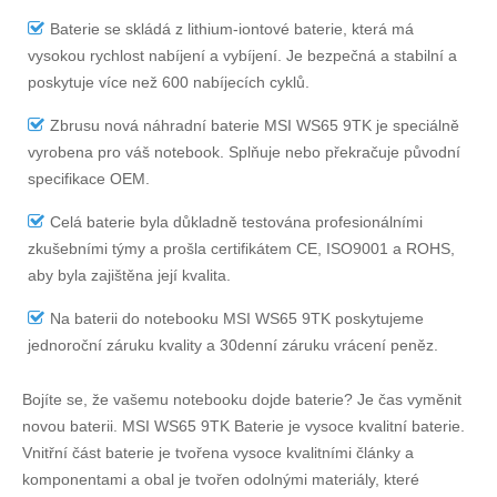
Baterie se skládá z lithium-iontové baterie, která má
vysokou rychlost nabíjení a vybíjení. Je bezpečná a stabilní a
poskytuje více než 600 nabíjecích cyklů.
Zbrusu nová náhradní
baterie MSI WS65 9TK
je speciálně
vyrobena pro váš notebook. Splňuje nebo překračuje původní
specifikace OEM.
Celá baterie byla důkladně testována profesionálními
zkušebními týmy a prošla certifikátem CE, ISO9001 a ROHS,
aby byla zajištěna její kvalita.
Na
baterii do notebooku MSI WS65 9TK
poskytujeme
jednoroční záruku kvality a 30denní záruku vrácení peněz.
Bojíte se, že vašemu notebooku dojde baterie? Je čas vyměnit
novou baterii.
MSI WS65 9TK Baterie
je vysoce kvalitní baterie.
Vnitřní část baterie je tvořena vysoce kvalitními články a
komponentami a obal je tvořen odolnými materiály, které