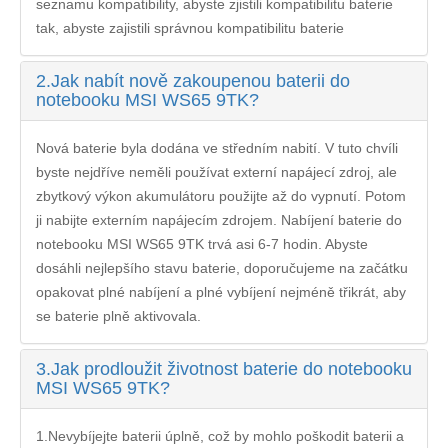
seznamu kompatibility, abyste zjistili kompatibilitu baterie
tak, abyste zajistili správnou kompatibilitu baterie
2.
Jak nabít nově zakoupenou baterii do
notebooku MSI WS65 9TK?
Nová baterie byla dodána ve středním nabití. V tuto chvíli
byste nejdříve neměli používat externí napájecí zdroj, ale
zbytkový výkon akumulátoru použijte až do vypnutí. Potom
ji nabijte externím napájecím zdrojem. Nabíjení
baterie do
notebooku MSI WS65 9TK
trvá asi 6-7 hodin. Abyste
dosáhli nejlepšího stavu baterie, doporučujeme na začátku
opakovat plné nabíjení a plné vybíjení nejméně třikrát, aby
se baterie plně aktivovala.
3.
Jak prodloužit životnost baterie do notebooku
MSI WS65 9TK?
1.Nevybíjejte baterii úplně, což by mohlo poškodit baterii a