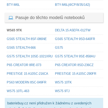
BTY-M6L
BTY-M6L(4ICP/8/35/142)
Pasuje do těchto modelů notebooků
WS65 9TK
DELTA 15 A5EFK-012TW
GS65 STEALTH 8SF-086NE
GS65 STEALTH 9SD-640FR
GS65 STEALTH-666
GS75
GS75 STEALTH 10SE-1021XRU
GS75 STEALTH 9SE-858AU
P65 CREATOR 8RE-073
P65 CREATOR 8SD-236CZ
PRESTIGE 15 A10SC-216CA
PRESTIGE 15 A10SC-290FR
PS63 MODERN 8SC-049FR
WS75 10TK
WS75 10TL-463
WS75 9TJ
bateriebuy.cz není přidružen k žádnému z uvedených