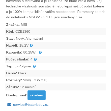
navržena a testována a je zaručena, že bude zcela nová. Její
technické vlastnosti jsou stejné nebo lepší než původní baterie
a je 100% kompatibilní s vaším notebookem. Parametry
baterie
do notebooku MSI WS65 9TK
jsou uvedeny níže.
Značka:
MSI
Kód:
CZB1360
Stav:
Nový, Alternativní
Napětí:
15.2V
Kapacita:
80.25Wh
Počet článků:
4
Typ:
Li-Polymer
Barva:
Black
Rozměry:
*mm(L x W x H)
Záruka:
12 měsíců
Dostupnost:
skladem
service@bateriebuy.cz