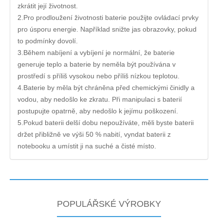
zkrátit její životnost.
2.Pro prodloužení životnosti baterie použijte ovládací prvky
pro úsporu energie. Například snižte jas obrazovky, pokud
to podmínky dovolí.
3.Během nabíjení a vybíjení je normální, že baterie
generuje teplo a baterie by neměla být používána v
prostředí s příliš vysokou nebo příliš nízkou teplotou.
4.Baterie by měla být chráněna před chemickými činidly a
vodou, aby nedošlo ke zkratu. Při manipulaci s baterií
postupujte opatrně, aby nedošlo k jejímu poškození.
5.Pokud baterii delší dobu nepoužíváte, měli byste baterii
držet přibližně ve výši 50 % nabití, vyndat baterii z
notebooku a umístit ji na suché a čisté místo.
POPULÁŘSKÉ VÝROBKY