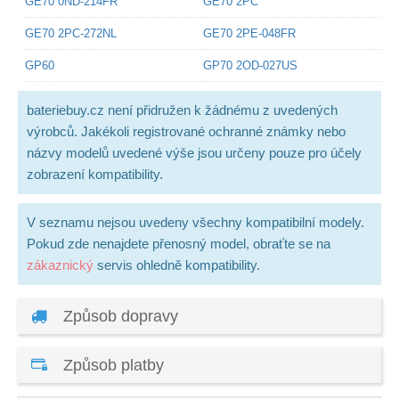
GE70 0ND-214FR
GE70 2PC
GE70 2PC-272NL
GE70 2PE-048FR
GP60
GP70 2OD-027US
bateriebuy.cz není přidružen k žádnému z uvedených
výrobců. Jakékoli registrované ochranné známky nebo
názvy modelů uvedené výše jsou určeny pouze pro účely
zobrazení kompatibility.
V seznamu nejsou uvedeny všechny kompatibilní modely.
Pokud zde nenajdete přenosný model, obraťte se na
zákaznický
servis ohledně kompatibility.
Způsob dopravy
Způsob platby