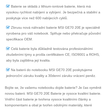
Baterie se skládá z lithium-iontové baterie, která má
vysokou rychlost nabíjení a vybíjení. Je bezpečná a stabilní a
poskytuje více než 600 nabíjecích cyklů.
Zbrusu nová náhradní
baterie MSI GE70 20E
je speciálně
vyrobena pro váš notebook. Splňuje nebo překračuje původní
specifikace OEM.
Celá baterie byla důkladně testována profesionálními
zkušebními týmy a prošla certifikátem CE, ISO9001 a ROHS,
aby byla zajištěna její kvalita.
Na
baterii do notebooku MSI GE70 20E
poskytujeme
jednoroční záruku kvality a 30denní záruku vrácení peněz.
Bojíte se, že vašemu notebooku dojde baterie? Je čas vyměnit
novou baterii.
MSI GE70 20E Baterie
je vysoce kvalitní baterie.
Vnitřní část baterie je tvořena vysoce kvalitními články a
komponentami a obal je tvořen odolnými materiály, které