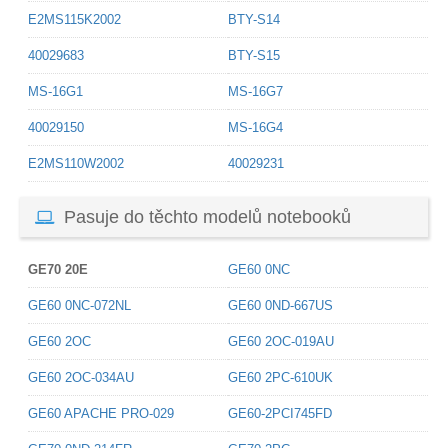
E2MS115K2002
BTY-S14
40029683
BTY-S15
MS-16G1
MS-16G7
40029150
MS-16G4
E2MS110W2002
40029231
Pasuje do těchto modelů notebooků
GE70 20E
GE60 0NC
GE60 0NC-072NL
GE60 0ND-667US
GE60 2OC
GE60 2OC-019AU
GE60 2OC-034AU
GE60 2PC-610UK
GE60 APACHE PRO-029
GE60-2PCI745FD