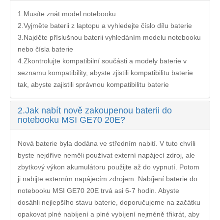
1.Musíte znát model notebooku
2.Vyjměte baterii z laptopu a vyhledejte číslo dílu baterie
3.Najděte příslušnou baterii vyhledáním modelu notebooku
nebo čísla baterie
4.Zkontrolujte kompatibilní součásti a modely baterie v
seznamu kompatibility, abyste zjistili kompatibilitu baterie
tak, abyste zajistili správnou kompatibilitu baterie
2.
Jak nabít nově zakoupenou baterii do
notebooku MSI GE70 20E?
Nová baterie byla dodána ve středním nabití. V tuto chvíli
byste nejdříve neměli používat externí napájecí zdroj, ale
zbytkový výkon akumulátoru použijte až do vypnutí. Potom
ji nabijte externím napájecím zdrojem. Nabíjení
baterie do
notebooku MSI GE70 20E
trvá asi 6-7 hodin. Abyste
dosáhli nejlepšího stavu baterie, doporučujeme na začátku
opakovat plné nabíjení a plné vybíjení nejméně třikrát, aby