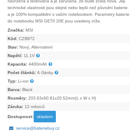
navržena a testována a je zaručena, že bude zcela nová. Její
technické vlastnosti jsou stejné nebo lepší než původní baterie
a je 100% kompatibilní s vaším notebookem. Parametry
baterie
do notebooku MSI GE70 20E
jsou uvedeny níže.
Značka:
MSI
Kód:
CZB872
Stav:
Nový, Alternativní
Napětí:
11.1V
Kapacita:
4400mAh
Počet článků:
6 články
Typ:
Li-ion
Barva:
Black
Rozměry:
203.63x50.81x20.52mm(L x W x H)
Záruka:
12 měsíců
Dostupnost:
skladem
service@bateriebuy.cz