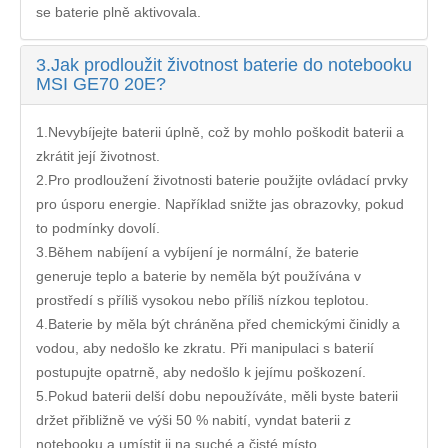
se baterie plně aktivovala.
3.
Jak prodloužit životnost baterie do notebooku
MSI GE70 20E?
1.Nevybíjejte baterii úplně, což by mohlo poškodit baterii a
zkrátit její životnost.
2.Pro prodloužení životnosti baterie použijte ovládací prvky
pro úsporu energie. Například snižte jas obrazovky, pokud
to podmínky dovolí.
3.Během nabíjení a vybíjení je normální, že baterie
generuje teplo a baterie by neměla být používána v
prostředí s příliš vysokou nebo příliš nízkou teplotou.
4.Baterie by měla být chráněna před chemickými činidly a
vodou, aby nedošlo ke zkratu. Při manipulaci s baterií
postupujte opatrně, aby nedošlo k jejímu poškození.
5.Pokud baterii delší dobu nepoužíváte, měli byste baterii
držet přibližně ve výši 50 % nabití, vyndat baterii z
notebooku a umístit ji na suché a čisté místo.