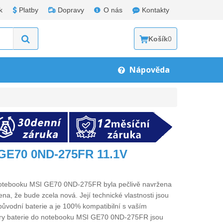
k
Platby
Dopravy
O nás
Kontakty
Košík
0
Nápověda
 GE70 0ND-275FR 11.1V
 notebooku MSI GE70 0ND-275FR
byla pečlivě navržena
ena, že bude zcela nová. Její technické vlastnosti jsou
původní baterie a je 100% kompatibilní s vaším
ry
baterie do notebooku MSI GE70 0ND-275FR
jsou