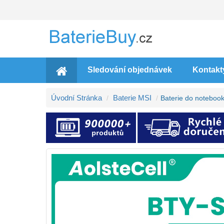
Sledování objednávek
Kontakt
Úvodní Stránka
Baterie MSI
Baterie do notebo