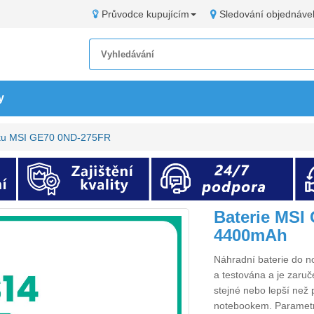
Průvodce kupujícím
Sledování objednáve
y
oku MSI GE70 0ND-275FR
Baterie MSI
4400mAh
Náhradní
baterie do
a testována a je zaruč
stejné nebo lepší než 
notebookem. Paramet