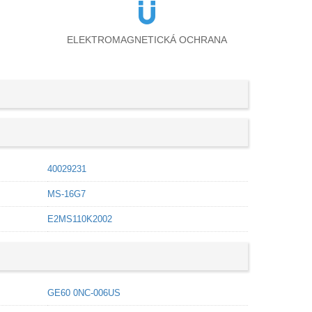
ELEKTROMAGNETICKÁ OCHRANA
40029231
MS-16G7
E2MS110K2002
GE60 0NC-006US