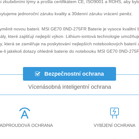
i zkušebními týmy a prošla certifikátem CE, ISO9001 a ROHS, aby byla za
ytujeme jednoroční záruku kvality a 30denní záruku vrácení peněz.
yměnit novou baterii.
MSI GE70 0ND-275FR Baterie
je vysoce kvalitní 
ly, které zajišťují nejlepší výkon. Lithium-iontová technologie umožňu
ky, která se zaměřuje na poskytování nejlepších notebookových baterií a
-li jakékoli dotazy ohledně
baterie do notebooku MSI GE70 0ND-275
Bezpečnostní ochrana
Vícenásobná inteligentní ochrana
ADPROUDOVÁ OCHRANA
VYBÍJENÍ OCHRANA