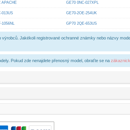
C APACHE
GE70 0NC-027XPL
-013US
GE70-2OE-254UK
-1056NL
GP70 2QE-653US
h výrobců. Jakékoli registrované ochranné známky nebo názvy mode
dely. Pokud zde nenajdete přenosný model, obraťte se na
zákaznic