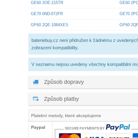
GE60 2OE-215TR
GE60 2P
GE70 0ND-072FR
GE70 2PC
GP60 2QE-1084XES
GP60 2QF
bateriebuy.cz není přidružen k žádnému z uvedenýc
zobrazení kompatibility.
V seznamu nejsou uvedeny všechny kompatibilní mo
Způsob dopravy
Způsob platby
Platební metody, které akceptujeme
Paypal