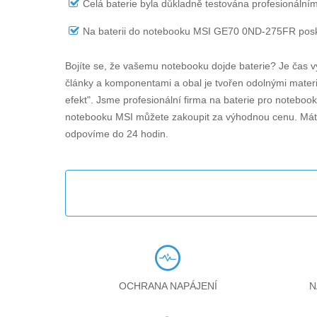
Celá baterie byla důkladně testována profesionálním
Na
baterii do notebooku MSI GE70 0ND-275FR
posk
Bojíte se, že vašemu notebooku dojde baterie? Je čas v
články a komponentami a obal je tvořen odolnými materiá
efekt". Jsme profesionální firma na baterie pro noteboo
notebooku MSI můžete zakoupit za výhodnou cenu. Máte
odpovíme do 24 hodin.
OCHRANA NAPÁJENÍ
N