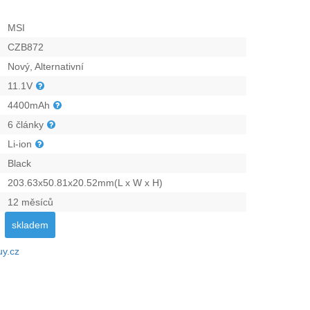
MSI
CZB872
Nový, Alternativní
11.1V
4400mAh
6 články
Li-ion
Black
203.63x50.81x20.52mm(L x W x H)
12 měsíců
skladem
uy.cz