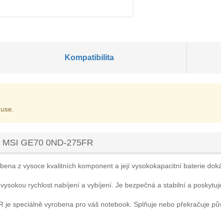
Kompatibilita
 use.
ku MSI GE70 0ND-275FR
bena z vysoce kvalitních komponent a její vysokokapacitní baterie dokáž
 vysokou rychlost nabíjení a vybíjení. Je bezpečná a stabilní a poskytuj
R
je speciálně vyrobena pro váš notebook. Splňuje nebo překračuje pů