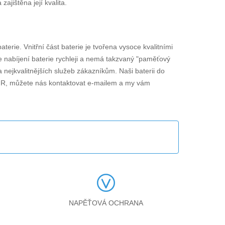
jištěna její kvalita.
baterie. Vnitřní část baterie je tvořena vysoce kvalitními
je nabíjení baterie rychleji a nemá takzvaný "paměťový
 nejkvalitnějších služeb zákazníkům. Naši baterii do
FR
, můžete nás kontaktovat e-mailem a my vám
NAPĚŤOVÁ OCHRANA