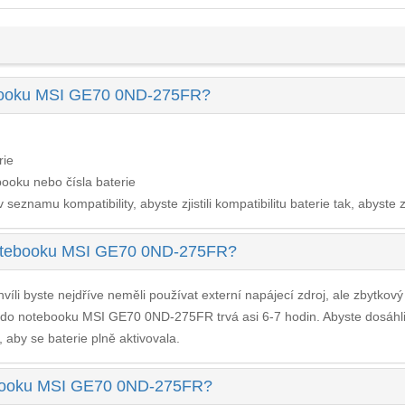
tebooku MSI GE70 0ND-275FR?
rie
ooku nebo čísla baterie
seznamu kompatibility, abyste zjistili kompatibilitu baterie tak, abyste z
 notebooku MSI GE70 0ND-275FR?
víli byste nejdříve neměli používat externí napájecí zdroj, ale zbytkov
e do notebooku MSI GE70 0ND-275FR
trvá asi 6-7 hodin. Abyste dosáh
, aby se baterie plně aktivovala.
otebooku MSI GE70 0ND-275FR?