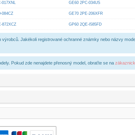
-017XNL
GE60 2PC-034US
-084CZ
GE70 2PE-206XFR
E-872XCZ
GP60 2QE-I585FD
h výrobců. Jakékoli registrované ochranné známky nebo názvy mode
dely. Pokud zde nenajdete přenosný model, obraťte se na
zákaznic