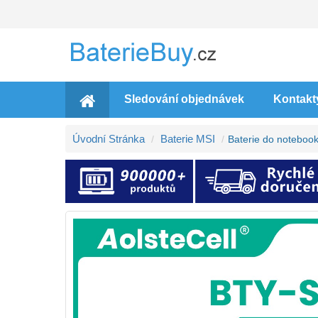
Sledování objednávek
Kontakt
Úvodní Stránka
Baterie MSI
Baterie do notebo