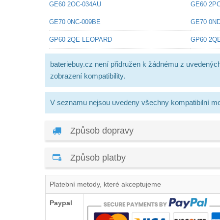
GE60 2OC-034AU
GE60 2PC
GE70 0NC-009BE
GE70 0ND
GP60 2QE LEOPARD
GP60 2Q
bateriebuy.cz není přidružen k žádnému z uvedenýc
zobrazení kompatibility.
V seznamu nejsou uvedeny všechny kompatibilní mo
Způsob dopravy
Způsob platby
Platební metody, které akceptujeme
Paypal