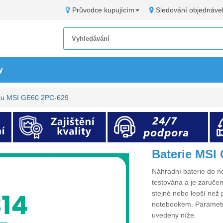
Průvodce kupujícím
Sledování objednáve
y
oku MSI GE60 2PC-629
Baterie MSI
Náhradní
baterie do 
testována a je zaručen
stejné nebo lepší než 
notebookem. Paramet
uvedeny níže.