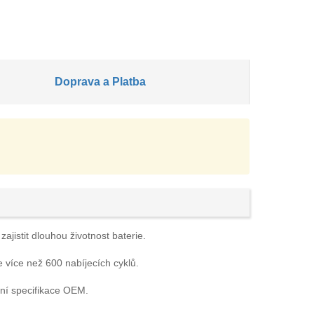
Doprava a Platba
ajistit dlouhou životnost baterie.
e více než 600 nabíjecích cyklů.
ní specifikace OEM.