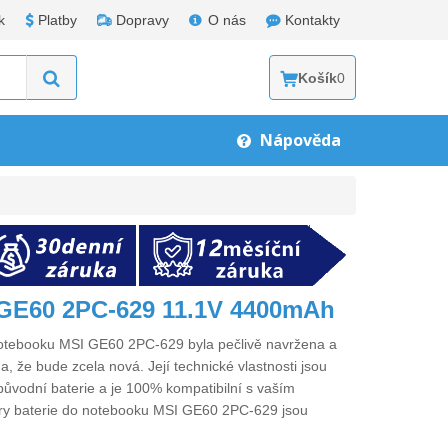
k
Platby
Dopravy
O nás
Kontakty
Košík
0
Nápověda
 GE60 2PC-629 11.1V 4400mAh
notebooku MSI GE60 2PC-629
byla pečlivě navržena a
a, že bude zcela nová. Její technické vlastnosti jsou
původní baterie a je 100% kompatibilní s vaším
ry
baterie do notebooku MSI GE60 2PC-629
jsou