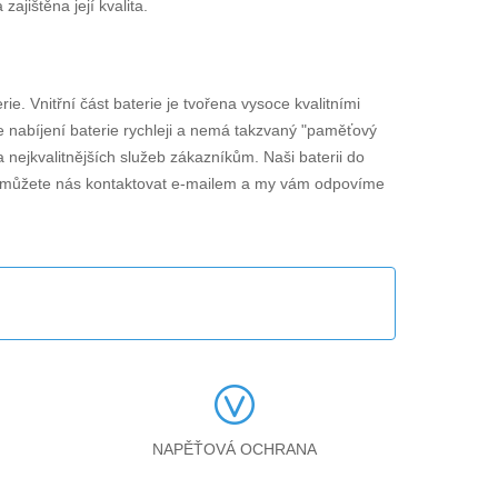
jištěna její kvalita.
rie. Vnitřní část baterie je tvořena vysoce kvalitními
je nabíjení baterie rychleji a nemá takzvaný "paměťový
 nejkvalitnějších služeb zákazníkům. Naši baterii do
 můžete nás kontaktovat e-mailem a my vám odpovíme
NAPĚŤOVÁ OCHRANA