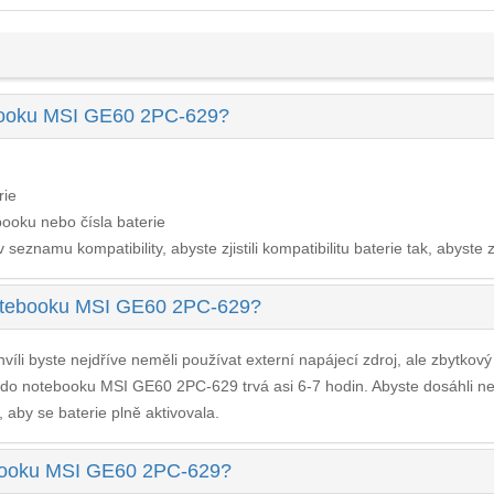
ebooku MSI GE60 2PC-629?
rie
ooku nebo čísla baterie
seznamu kompatibility, abyste zjistili kompatibilitu baterie tak, abyste z
notebooku MSI GE60 2PC-629?
víli byste nejdříve neměli používat externí napájecí zdroj, ale zbytkov
e do notebooku MSI GE60 2PC-629
trvá asi 6-7 hodin. Abyste dosáhli n
, aby se baterie plně aktivovala.
tebooku MSI GE60 2PC-629?