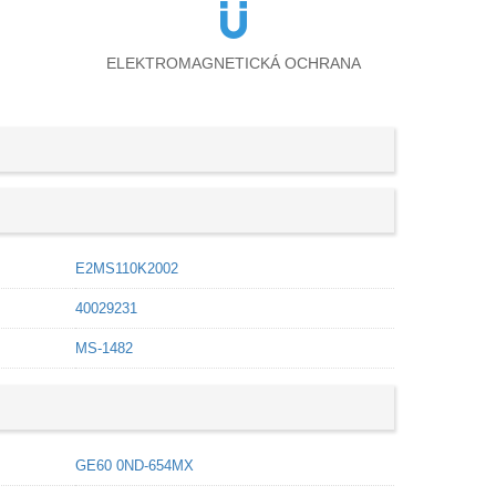
ELEKTROMAGNETICKÁ OCHRANA
E2MS110K2002
40029231
MS-1482
GE60 0ND-654MX