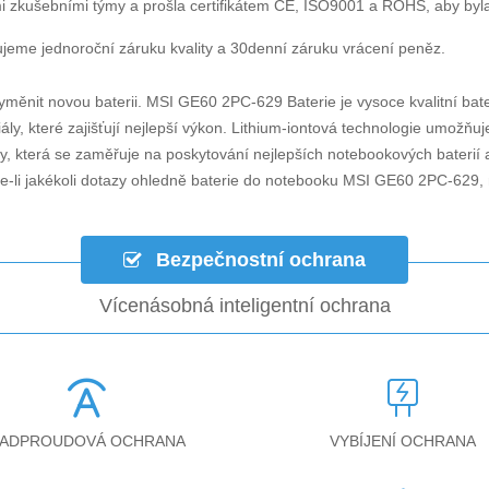
i zkušebními týmy a prošla certifikátem CE, ISO9001 a ROHS, aby byla za
jeme jednoroční záruku kvality a 30denní záruku vrácení peněz.
yměnit novou baterii.
MSI GE60 2PC-629 Baterie
je vysoce kvalitní bate
ly, které zajišťují nejlepší výkon. Lithium-iontová technologie umožňu
ky, která se zaměřuje na poskytování nejlepších notebookových baterií a
-li jakékoli dotazy ohledně
baterie do notebooku MSI GE60 2PC-629
,
Bezpečnostní ochrana
Vícenásobná inteligentní ochrana
ADPROUDOVÁ OCHRANA
VYBÍJENÍ OCHRANA