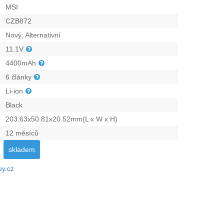
MSI
CZB872
Nový, Alternativní
11.1V
4400mAh
6 články
Li-ion
Black
203.63x50.81x20.52mm(L x W x H)
12 měsíců
skladem
uy.cz