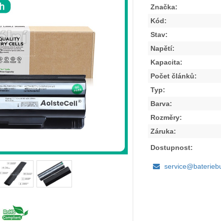
Značka:
Kód:
Stav:
Napětí:
Kapacita:
Počet článků:
Typ:
Barva:
Rozměry:
Záruka:
Dostupnost:
service@baterieb