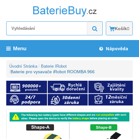
Košík
0
Menu
Nápověda
Úvodní Stránka
Baterie IRobot
Baterie pro vysavače iRobot ROOMBA 966