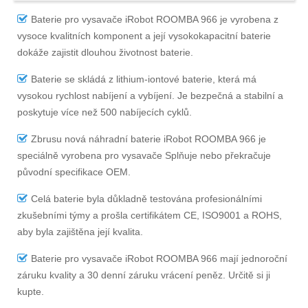
Baterie pro vysavače iRobot ROOMBA 966
je vyrobena z
vysoce kvalitních komponent a její vysokokapacitní baterie
dokáže zajistit dlouhou životnost baterie.
Baterie se skládá z lithium-iontové baterie, která má
vysokou rychlost nabíjení a vybíjení. Je bezpečná a stabilní a
poskytuje více než 500 nabíjecích cyklů.
Zbrusu nová náhradní
baterie iRobot ROOMBA 966
je
speciálně vyrobena pro vysavače Splňuje nebo překračuje
původní specifikace OEM.
Celá baterie byla důkladně testována profesionálními
zkušebními týmy a prošla certifikátem CE, ISO9001 a ROHS,
aby byla zajištěna její kvalita.
Baterie pro vysavače iRobot ROOMBA 966
mají jednoroční
záruku kvality a 30 denní záruku vrácení peněz. Určitě si ji
kupte.