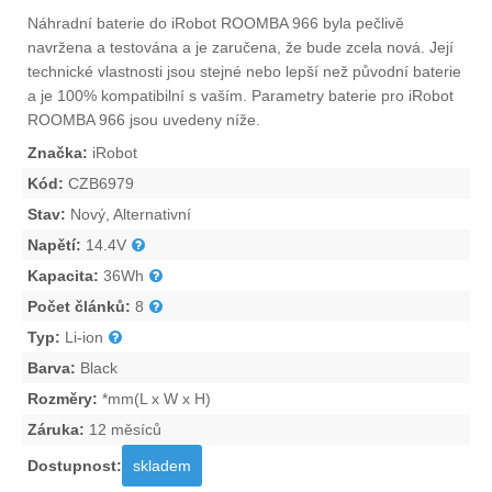
Náhradní
baterie do iRobot ROOMBA 966
byla pečlivě
navržena a testována a je zaručena, že bude zcela nová. Její
technické vlastnosti jsou stejné nebo lepší než původní baterie
a je 100% kompatibilní s vaším. Parametry
baterie pro iRobot
ROOMBA 966
jsou uvedeny níže.
Značka:
iRobot
Kód:
CZB6979
Stav:
Nový, Alternativní
Napětí:
14.4V
Kapacita:
36Wh
Počet článků:
8
Typ:
Li-ion
Barva:
Black
Rozměry:
*mm(L x W x H)
Záruka:
12 měsíců
Dostupnost:
skladem