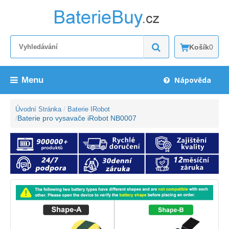
Košík
0
Menu
Nápověda
Úvodní Stránka
Baterie IRobot
Baterie pro vysavače iRobot NB0007