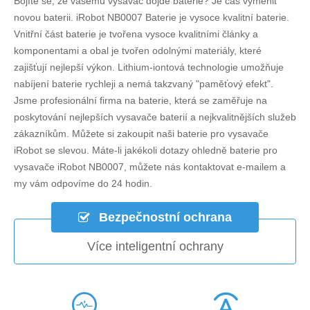
Bojíte se, že vašemu vysavač dojde baterie? Je čas vyměnit
novou baterii.
iRobot NB0007 Baterie
je vysoce kvalitní baterie.
Vnitřní část baterie je tvořena vysoce kvalitními články a
komponentami a obal je tvořen odolnými materiály, které
zajišťují nejlepší výkon. Lithium-iontová technologie umožňuje
nabíjení baterie rychleji a nemá takzvaný "paměťový efekt".
Jsme profesionální firma na baterie, která se zaměřuje na
poskytování nejlepších vysavače baterií a nejkvalitnějších služeb
zákazníkům. Můžete si zakoupit naši baterie pro vysavače
iRobot se slevou. Máte-li jakékoli dotazy ohledně
baterie pro
vysavače iRobot NB0007
, můžete nás kontaktovat e-mailem a
my vám odpovíme do 24 hodin.
Bezpečnostní ochrana
Více inteligentní ochrany