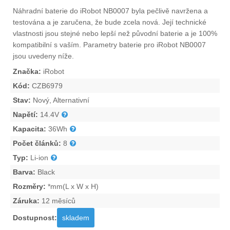
Náhradní
baterie do iRobot NB0007
byla pečlivě navržena a
testována a je zaručena, že bude zcela nová. Její technické
vlastnosti jsou stejné nebo lepší než původní baterie a je 100%
kompatibilní s vaším. Parametry
baterie pro iRobot NB0007
jsou uvedeny níže.
Značka:
iRobot
Kód:
CZB6979
Stav:
Nový, Alternativní
Napětí:
14.4V
Kapacita:
36Wh
Počet článků:
8
Typ:
Li-ion
Barva:
Black
Rozměry:
*mm(L x W x H)
Záruka:
12 měsíců
Dostupnost:
skladem