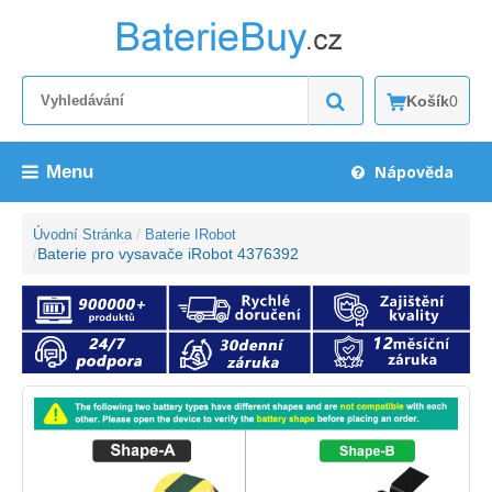
Košík
0
Menu
Nápověda
Úvodní Stránka
Baterie IRobot
Baterie pro vysavače iRobot 4376392