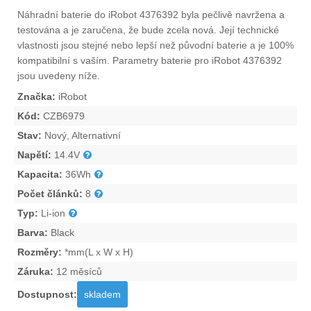
Náhradní
baterie do iRobot 4376392
byla pečlivě navržena a
testována a je zaručena, že bude zcela nová. Její technické
vlastnosti jsou stejné nebo lepší než původní baterie a je 100%
kompatibilní s vaším. Parametry
baterie pro iRobot 4376392
jsou uvedeny níže.
Značka:
iRobot
Kód:
CZB6979
Stav:
Nový, Alternativní
Napětí:
14.4V
Kapacita:
36Wh
Počet článků:
8
Typ:
Li-ion
Barva:
Black
Rozměry:
*mm(L x W x H)
Záruka:
12 měsíců
Dostupnost:
skladem