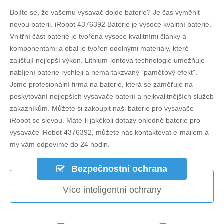
Bojíte se, že vašemu vysavač dojde baterie? Je čas vyměnit
novou baterii.
iRobot 4376392 Baterie
je vysoce kvalitní baterie.
Vnitřní část baterie je tvořena vysoce kvalitními články a
komponentami a obal je tvořen odolnými materiály, které
zajišťují nejlepší výkon. Lithium-iontová technologie umožňuje
nabíjení baterie rychleji a nemá takzvaný "paměťový efekt".
Jsme profesionální firma na baterie, která se zaměřuje na
poskytování nejlepších vysavače baterií a nejkvalitnějších služeb
zákazníkům. Můžete si zakoupit naši baterie pro vysavače
iRobot se slevou. Máte-li jakékoli dotazy ohledně
baterie pro
vysavače iRobot 4376392
, můžete nás kontaktovat e-mailem a
my vám odpovíme do 24 hodin.
Bezpečnostní ochrana
Více inteligentní ochrany