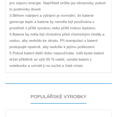
pro úsporu energie. Například snižte jas obrazovky, pokud
to podmínky dovolí.
3.Během nabíjení a vybíjení je normální, že baterie
generuje teplo a baterie by neměla být používána v
prostředí s příliš vysokou nebo příliš nízkou teplotou.
4.Baterie by měla být chráněna před chemickými činidly a
vodou, aby nedošlo ke zkratu. Při manipulaci s baterií
postupujte opatrně, aby nedošlo k jejímu poškození.
5.Pokud baterii delší dobu nepoužíváte, měli byste baterii
držet přibližně ve výši 50 % nabití, vyndat baterii z
notebooku a umístit ji na suché a čisté místo.
POPULÁŘSKÉ VÝROBKY