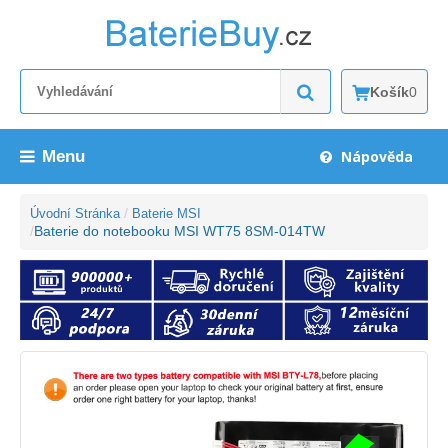
Košík
0
Menu
Nápověda
Úvodní Stránka
Baterie MSI
Baterie do notebooku MSI WT75 8SM-014TW