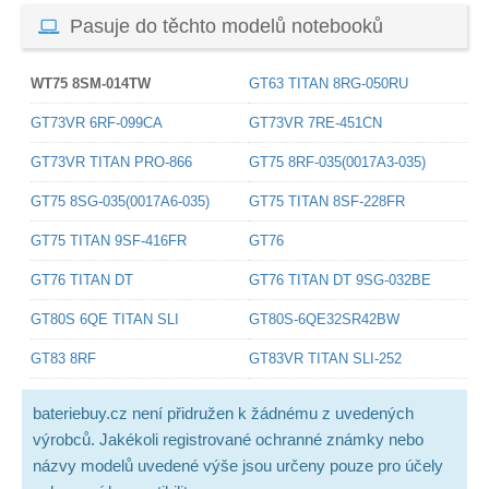
Pasuje do těchto modelů notebooků
WT75 8SM-014TW
GT63 TITAN 8RG-050RU
GT73VR 6RF-099CA
GT73VR 7RE-451CN
GT73VR TITAN PRO-866
GT75 8RF-035(0017A3-035)
GT75 8SG-035(0017A6-035)
GT75 TITAN 8SF-228FR
GT75 TITAN 9SF-416FR
GT76
GT76 TITAN DT
GT76 TITAN DT 9SG-032BE
GT80S 6QE TITAN SLI
GT80S-6QE32SR42BW
GT83 8RF
GT83VR TITAN SLI-252
bateriebuy.cz není přidružen k žádnému z uvedených
výrobců. Jakékoli registrované ochranné známky nebo
názvy modelů uvedené výše jsou určeny pouze pro účely