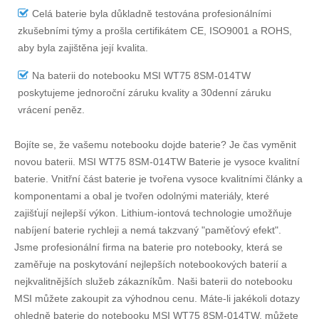
Celá baterie byla důkladně testována profesionálními
zkušebními týmy a prošla certifikátem CE, ISO9001 a ROHS,
aby byla zajištěna její kvalita.
Na
baterii do notebooku MSI WT75 8SM-014TW
poskytujeme jednoroční záruku kvality a 30denní záruku
vrácení peněz.
Bojíte se, že vašemu notebooku dojde baterie? Je čas vyměnit
novou baterii.
MSI WT75 8SM-014TW Baterie
je vysoce kvalitní
baterie. Vnitřní část baterie je tvořena vysoce kvalitními články a
komponentami a obal je tvořen odolnými materiály, které
zajišťují nejlepší výkon. Lithium-iontová technologie umožňuje
nabíjení baterie rychleji a nemá takzvaný "paměťový efekt".
Jsme profesionální firma na baterie pro notebooky, která se
zaměřuje na poskytování nejlepších notebookových baterií a
nejkvalitnějších služeb zákazníkům. Naši baterii do notebooku
MSI můžete zakoupit za výhodnou cenu. Máte-li jakékoli dotazy
ohledně
baterie do notebooku MSI WT75 8SM-014TW
, můžete