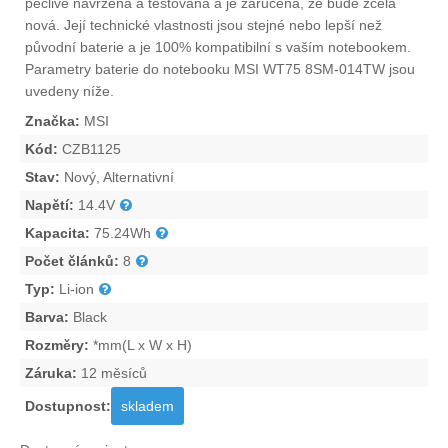
pečlivě navržena a testována a je zaručena, že bude zcela
nová. Její technické vlastnosti jsou stejné nebo lepší než
původní baterie a je 100% kompatibilní s vaším notebookem.
Parametry
baterie do notebooku MSI WT75 8SM-014TW
jsou
uvedeny níže.
Značka:
MSI
Kód:
CZB1125
Stav:
Nový, Alternativní
Napětí:
14.4V
Kapacita:
75.24Wh
Počet článků:
8
Typ:
Li-ion
Barva:
Black
Rozměry:
*mm(L x W x H)
Záruka:
12 měsíců
Dostupnost:
skladem