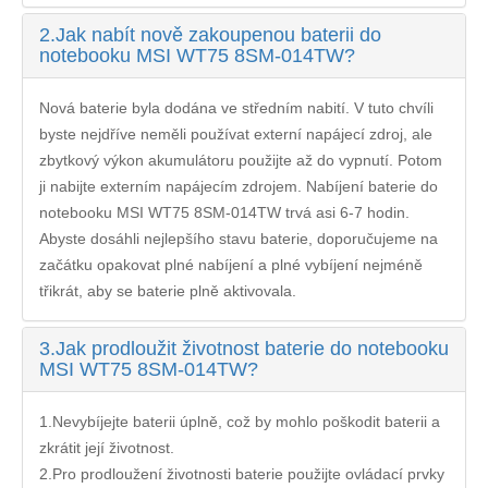
2.
Jak nabít nově zakoupenou baterii do
notebooku MSI WT75 8SM-014TW?
Nová baterie byla dodána ve středním nabití. V tuto chvíli
byste nejdříve neměli používat externí napájecí zdroj, ale
zbytkový výkon akumulátoru použijte až do vypnutí. Potom
ji nabijte externím napájecím zdrojem. Nabíjení
baterie do
notebooku MSI WT75 8SM-014TW
trvá asi 6-7 hodin.
Abyste dosáhli nejlepšího stavu baterie, doporučujeme na
začátku opakovat plné nabíjení a plné vybíjení nejméně
třikrát, aby se baterie plně aktivovala.
3.
Jak prodloužit životnost baterie do notebooku
MSI WT75 8SM-014TW?
1.Nevybíjejte baterii úplně, což by mohlo poškodit baterii a
zkrátit její životnost.
2.Pro prodloužení životnosti baterie použijte ovládací prvky