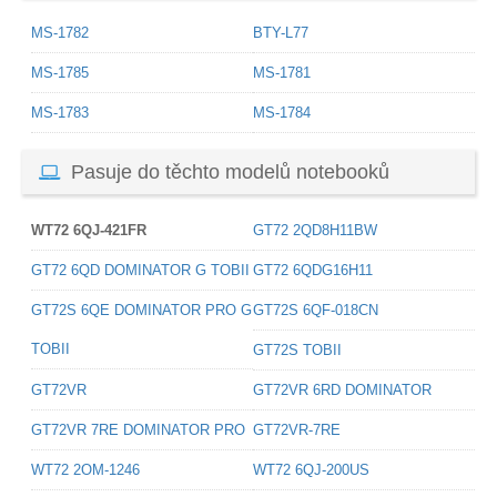
MS-1782
BTY-L77
MS-1785
MS-1781
MS-1783
MS-1784
Pasuje do těchto modelů notebooků
WT72 6QJ-421FR
GT72 2QD8H11BW
GT72 6QD DOMINATOR G TOBII
GT72 6QDG16H11
GT72S 6QE DOMINATOR PRO G
GT72S 6QF-018CN
TOBII
GT72S TOBII
GT72VR
GT72VR 6RD DOMINATOR
GT72VR 7RE DOMINATOR PRO
GT72VR-7RE
WT72 2OM-1246
WT72 6QJ-200US