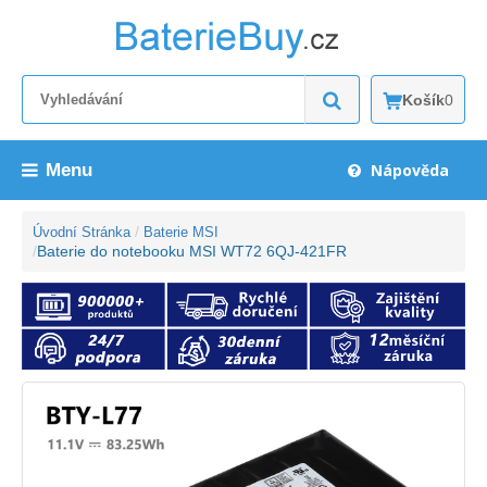
Košík
0
Menu
Nápověda
Úvodní Stránka
Baterie MSI
Baterie do notebooku MSI WT72 6QJ-421FR