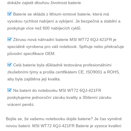
dokáže zajistit dlouhou životnost baterie.
Baterie se skládá z lithium-iontové baterie, která má
vysokou rychlost nabíjení a vybíjení. Je bezpečná a stabilní a
poskytuje více než 600 nabíjecích cyklů.
Zbrusu nová náhradní
baterie MSI WT72 6QJ-421FR
je
speciálně vyrobena pro váš notebook. Splňuje nebo překračuje
původní specifikace OEM.
Celá baterie byla důkladně testována profesionálními
zkušebními týmy a prošla certifikátem CE, ISO9001 a ROHS,
aby byla zajištěna její kvalita.
Na
baterii do notebooku MSI WT72 6QJ-421FR
poskytujeme jednoroční záruku kvality a 30denní záruku
vrácení peněz.
Bojíte se, že vašemu notebooku dojde baterie? Je čas vyměnit
novou baterii.
MSI WT72 6QJ-421FR Baterie
je vysoce kvalitní