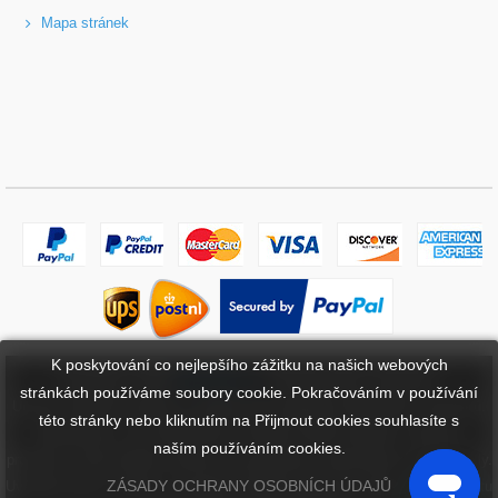
Mapa stránek
K poskytování co nejlepšího zážitku na našich webových
Copyright ©
2026
bateriebuy.cz
. Všechna práva vyhrazena.
stránkách používáme soubory cookie. Pokračováním v používání
Určené ochranné známky a značky jsou majetkem příslušných vlastníků.
této stránky nebo kliknutím na Přijmout cookies souhlasíte s
BaterieBuy.cz není přidružena k žádným OEM značkám. Všechny
naším používáním cookies.
produkty na této webové stránce jsou generické, aftermarket, náhradní díly.
ZÁSADY OCHRANY OSOBNÍCH ÚDAJŮ
Uvedené názvy značek a označení modelů mají pouze ukázat kompatibilitu