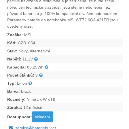
pečlivě navržena a testována a je zaručena, že bude zcela
nová. Její technické vlastnosti jsou stejné nebo lepší než
původní baterie a je 100% kompatibilní s vaším notebookem.
Parametry
baterie do notebooku MSI WT72 6QJ-421FR
jsou
uvedeny níže.
Značka:
MSI
Kód:
CZB1054
Stav:
Nový, Alternativní
Napětí:
11.1V
Kapacita:
83.25Wh
Počet článků:
9
Typ:
Li-ion
Barva:
Black
Rozměry:
*mm(L x W x H)
Záruka:
12 měsíců
Dostupnost:
skladem
service@bateriebuy.cz