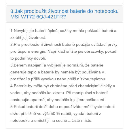
3.
Jak prodloužit životnost baterie do notebooku
MSI WT72 6QJ-421FR?
1.Nevybíjejte baterii úplně, což by mohlo poškodit baterii a
zkrátit její životnost.
2.Pro prodloužení životnosti baterie použijte ovládací prvky
pro úsporu energie. Například snižte jas obrazovky, pokud
to podmínky dovolí.
3.Během nabíjení a vybíjení je normální, že baterie
generuje teplo a baterie by neměla být používána v
prostředí s příliš vysokou nebo příliš nízkou teplotou.
4.Baterie by měla být chráněna před chemickými činidly a
vodou, aby nedošlo ke zkratu. Při manipulaci s baterií
postupujte opatrně, aby nedošlo k jejímu poškození.
5.Pokud baterii delší dobu nepoužíváte, měli byste baterii
držet přibližně ve výši 50 % nabití, vyndat baterii z
notebooku a umístit ji na suché a čisté místo.