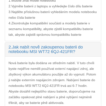
1.Musíte znát model notebooku
2.Vyjměte baterii z laptopu a vyhledejte číslo dílu baterie
3.Najděte příslušnou baterii vyhledáním modelu notebooku
nebo čísla baterie
4.Zkontrolujte kompatibilní součásti a modely baterie v
seznamu kompatibility, abyste zjistili kompatibilitu baterie
tak, abyste zajistili správnou kompatibilitu baterie
2.
Jak nabít nově zakoupenou baterii do
notebooku MSI WT72 6QJ-421FR?
Nová baterie byla dodána ve středním nabití. V tuto chvíli
byste nejdříve neměli používat externí napájecí zdroj, ale
zbytkový výkon akumulátoru použijte až do vypnutí. Potom
ji nabijte externím napájecím zdrojem. Nabíjení
baterie do
notebooku MSI WT72 6QJ-421FR
trvá asi 6-7 hodin.
Abyste dosáhli nejlepšího stavu baterie, doporučujeme na
začátku opakovat plné nabíjení a plné vybíjení nejméně
třikrát, aby se baterie plně aktivovala.