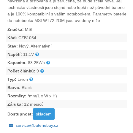
navržena a testována a je zaručena, že bude zcela nová. Její
technické vlastnosti jsou stejné nebo lepší než původní baterie
a je 100% kompatibilní s vaším notebookem. Parametry
baterie
do notebooku MSI WT72 2OM
jsou uvedeny níže.
Značka:
MSI
Kód:
CZB1054
Stav:
Nový, Alternativní
Napětí:
11.1V
Kapacita:
83.25Wh
Počet článků:
9
Typ:
Li-ion
Barva:
Black
Rozměry:
*mm(L x W x H)
Záruka:
12 měsíců
Dostupnost:
skladem
service@bateriebuy.cz