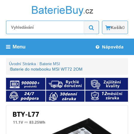
Košík
0
Menu
Nápověda
Úvodní Stránka
Baterie MSI
Baterie do notebooku MSI WT72 2OM