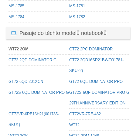
MS-1785
MS-1781
MS-1784
MS-1782
Pasuje do těchto modelů notebooků
WT72 2OM
GT72 2PC DOMINATOR
GT72 2QD DOMINATOR G
GT72 2QD16SR21BW(001781-
SKU22)
GT72 6QD-201XCN
GT72 6QE DOMINATOR PRO
GT72S 6QE DOMINATOR PRO G
GT72S 6QF DOMINATOR PRO G
29TH ANNIVERSARY EDITION
GT72VR-6RE16H21(001785-
GT72VR-7RE-432
SKU1)
WT72
WT72 2OK
WT72 2OM-1246