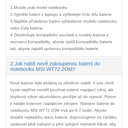
1.Musíte znát model notebooku
2.Vyjměte baterii z laptopu a vyhledejte číslo dílu baterie
3.Najděte příslušnou baterii vyhledáním modelu notebooku
nebo čísla baterie
4.Zkontrolujte kompatibilní součásti a modely baterie v
seznamu kompatibility, abyste zjistili kompatibilitu baterie
tak, abyste zajistili správnou kompatibilitu baterie
2.
Jak nabít nově zakoupenou baterii do
notebooku MSI WT72 2OM?
Nová baterie byla dodána ve středním nabití. V tuto chvíli
byste nejdříve neměli používat externí napájecí zdroj, ale
zbytkový výkon akumulátoru použijte až do vypnutí. Potom
ji nabijte externím napájecím zdrojem. Nabíjení
baterie do
notebooku MSI WT72 2OM
trvá asi 6-7 hodin. Abyste
dosáhli nejlepšího stavu baterie, doporučujeme na začátku
opakovat plné nabíjení a plné vybíjení nejméně třikrát, aby