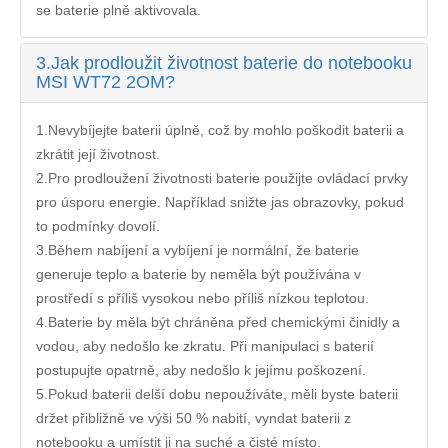
se baterie plně aktivovala.
3.
Jak prodloužit životnost baterie do notebooku
MSI WT72 2OM?
1.Nevybíjejte baterii úplně, což by mohlo poškodit baterii a
zkrátit její životnost.
2.Pro prodloužení životnosti baterie použijte ovládací prvky
pro úsporu energie. Například snižte jas obrazovky, pokud
to podmínky dovolí.
3.Během nabíjení a vybíjení je normální, že baterie
generuje teplo a baterie by neměla být používána v
prostředí s příliš vysokou nebo příliš nízkou teplotou.
4.Baterie by měla být chráněna před chemickými činidly a
vodou, aby nedošlo ke zkratu. Při manipulaci s baterií
postupujte opatrně, aby nedošlo k jejímu poškození.
5.Pokud baterii delší dobu nepoužíváte, měli byste baterii
držet přibližně ve výši 50 % nabití, vyndat baterii z
notebooku a umístit ji na suché a čisté místo.