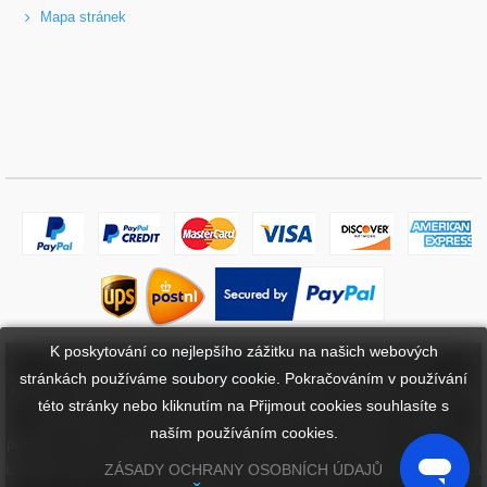
Mapa stránek
K poskytování co nejlepšího zážitku na našich webových
Copyright ©
2026
bateriebuy.cz
. Všechna práva vyhrazena.
stránkách používáme soubory cookie. Pokračováním v používání
Určené ochranné známky a značky jsou majetkem příslušných vlastníků.
této stránky nebo kliknutím na Přijmout cookies souhlasíte s
BaterieBuy.cz není přidružena k žádným OEM značkám. Všechny
naším používáním cookies.
produkty na této webové stránce jsou generické, aftermarket, náhradní díly.
ZÁSADY OCHRANY OSOBNÍCH ÚDAJŮ
Uvedené názvy značek a označení modelů mají pouze ukázat kompatibilitu