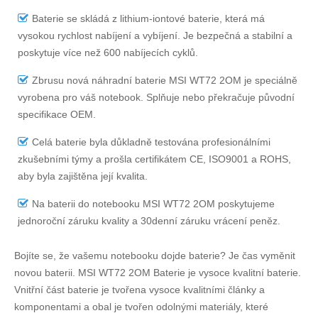
Baterie se skládá z lithium-iontové baterie, která má
vysokou rychlost nabíjení a vybíjení. Je bezpečná a stabilní a
poskytuje více než 600 nabíjecích cyklů.
Zbrusu nová náhradní
baterie MSI WT72 2OM
je speciálně
vyrobena pro váš notebook. Splňuje nebo překračuje původní
specifikace OEM.
Celá baterie byla důkladně testována profesionálními
zkušebními týmy a prošla certifikátem CE, ISO9001 a ROHS,
aby byla zajištěna její kvalita.
Na
baterii do notebooku MSI WT72 2OM
poskytujeme
jednoroční záruku kvality a 30denní záruku vrácení peněz.
Bojíte se, že vašemu notebooku dojde baterie? Je čas vyměnit
novou baterii.
MSI WT72 2OM Baterie
je vysoce kvalitní baterie.
Vnitřní část baterie je tvořena vysoce kvalitními články a
komponentami a obal je tvořen odolnými materiály, které