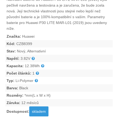
pečlivě navržena a testována a je zaručena, že bude zcela
nová. Její technické vlastnosti jsou stejné nebo lepší než
původní baterie a je 100% kompatibilní s vaším. Parametry
baterie pro Huawei P30 LITE MAR-L01 (2019)
jsou uvedeny
níže.
Značka:
Huawei
Kód:
CZB8399
Stav:
Nový, Alternativní
Napětí:
3.82V
Kapacita:
12.38Wh
Počet článků:
1
Typ:
Li-Polymer
Barva:
Black
Rozměry:
*mm(L x W x H)
Záruka:
12 měsíců
Dostupnost:
skladem