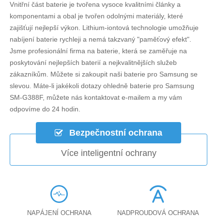
Vnitřní část baterie je tvořena vysoce kvalitními články a
komponentami a obal je tvořen odolnými materiály, které
zajišťují nejlepší výkon. Lithium-iontová technologie umožňuje
nabíjení baterie rychleji a nemá takzvaný "paměťový efekt".
Jsme profesionální firma na baterie, která se zaměřuje na
poskytování nejlepších baterií a nejkvalitnějších služeb
zákazníkům. Můžete si zakoupit naši baterie pro Samsung se
slevou. Máte-li jakékoli dotazy ohledně
baterie pro Samsung
SM-G388F
, můžete nás kontaktovat e-mailem a my vám
odpovíme do 24 hodin.
Bezpečnostní ochrana
Více inteligentní ochrany
NAPÁJENÍ OCHRANA
NADPROUDOVÁ OCHRANA