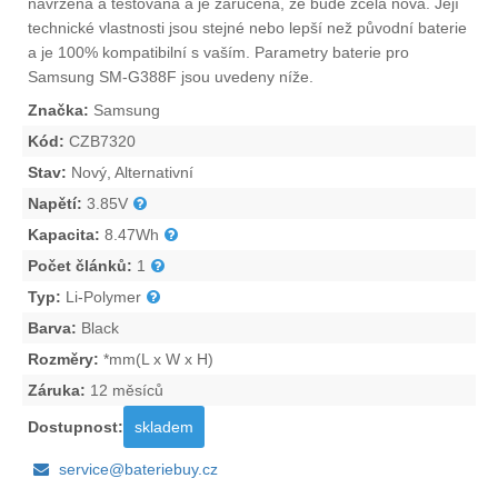
navržena a testována a je zaručena, že bude zcela nová. Její
technické vlastnosti jsou stejné nebo lepší než původní baterie
a je 100% kompatibilní s vaším. Parametry
baterie pro
Samsung SM-G388F
jsou uvedeny níže.
Značka:
Samsung
Kód:
CZB7320
Stav:
Nový, Alternativní
Napětí:
3.85V
Kapacita:
8.47Wh
Počet článků:
1
Typ:
Li-Polymer
Barva:
Black
Rozměry:
*mm(L x W x H)
Záruka:
12 měsíců
Dostupnost:
skladem
service@bateriebuy.cz