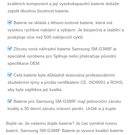
kvalitních komponent a její vysokokapacitní baterie dokáže
zajistit dlouhou životnost baterie.
Baterie se skládá z lithium-iontové baterie, která má
vysokou rychlost nabíjení a vybíjení. Je bezpečná a stabilní a
poskytuje více než 500 nabíjecích cyklů.
Zbrusu nová náhradní
baterie Samsung SM-G388F
je
speciálně vyrobena pro Splňuje nebo překračuje původní
specifikace OEM.
Celá baterie byla důkladně testována profesionálními
zkušebními týmy a prošla certifikátem CE, ISO9001 a ROHS,
aby byla zajištěna její kvalita.
Baterie pro Samsung SM-G388F
mají jednoroční záruku
kvality a 30 denní záruku vrácení peněz. Určitě si ji kupte.
Bojíte se, že vašemu dojde baterie? Je čas vyměnit novou
baterii.
Samsung SM-G388F Baterie
je vysoce kvalitní baterie.