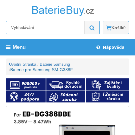
Košík
0
Menu
Nápověda
Úvodní Stránka
Baterie Samsung
Baterie pro Samsung SM-G388F