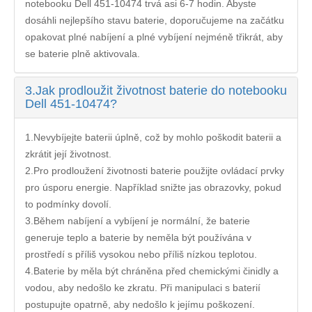
notebooku Dell 451-10474
trvá asi 6-7 hodin. Abyste
dosáhli nejlepšího stavu baterie, doporučujeme na začátku
opakovat plné nabíjení a plné vybíjení nejméně třikrát, aby
se baterie plně aktivovala.
3.
Jak prodloužit životnost baterie do notebooku
Dell 451-10474?
1.Nevybíjejte baterii úplně, což by mohlo poškodit baterii a
zkrátit její životnost.
2.Pro prodloužení životnosti baterie použijte ovládací prvky
pro úsporu energie. Například snižte jas obrazovky, pokud
to podmínky dovolí.
3.Během nabíjení a vybíjení je normální, že baterie
generuje teplo a baterie by neměla být používána v
prostředí s příliš vysokou nebo příliš nízkou teplotou.
4.Baterie by měla být chráněna před chemickými činidly a
vodou, aby nedošlo ke zkratu. Při manipulaci s baterií
postupujte opatrně, aby nedošlo k jejímu poškození.