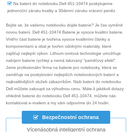
Na
baterii do notebooku Dell 451-10474
poskytujeme
jednoroční záruku kvality a 30denní záruku vrácení peněz.
Bojíte se, že vašemu notebooku dojde baterie? Je čas vyměnit
novou baterii.
Dell 451-10474 Baterie
je vysoce kvalitní baterie.
Vnitřní část baterie je tvořena vysoce kvalitními články a
komponentami a obal je tvořen odolnými materiály, které
zajišťují nejlepší výkon. Lithium-iontová technologie umožňuje
nabíjení baterie rychleji a nemá takzvaný "paměťový efekt".
Jsme profesionální firma na baterie pro notebooky, která se
zaměřuje na poskytování nejlepších notebookových baterií a
nejkvalitnějších služeb zákazníkům. Naši baterii do notebooku
Dell můžete zakoupit za výhodnou cenu. Máte-li jakékoli dotazy
ohledně
baterie do notebooku Dell 451-10474
, můžete nás
kontaktovat e-mailem a my vám odpovíme do 24 hodin.
Bezpečnostní ochrana
Vícenásobná inteligentní ochrana