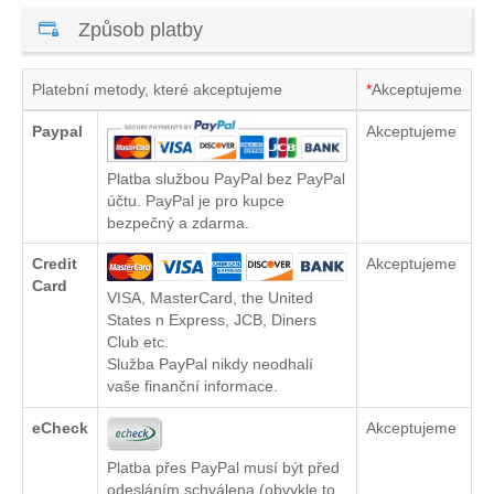
Způsob platby
Platební metody, které akceptujeme
*
Akceptujeme
Paypal
Akceptujeme
Platba službou PayPal bez PayPal
účtu. PayPal je pro kupce
bezpečný a zdarma.
Credit
Akceptujeme
Card
VISA, MasterCard, the United
States n Express, JCB, Diners
Club etc.
Služba PayPal nikdy neodhalí
vaše finanční informace.
eCheck
Akceptujeme
Platba přes PayPal musí být před
odesláním schválena (obvykle to