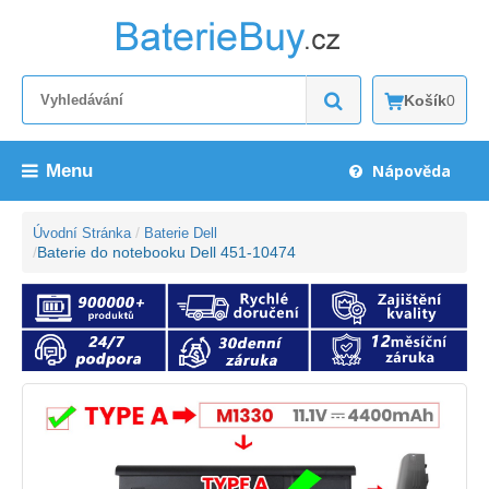
Košík
0
Menu
Nápověda
Úvodní Stránka
Baterie Dell
Baterie do notebooku Dell 451-10474