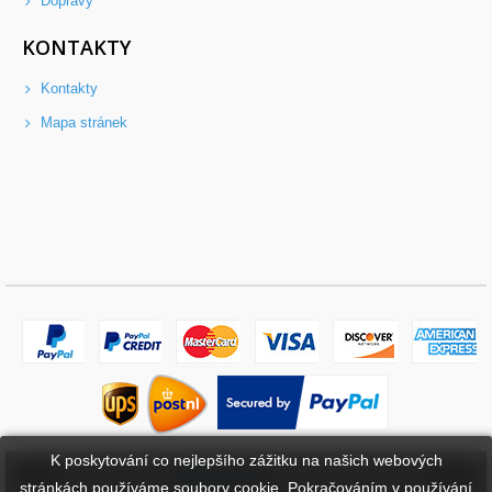
Dopravy
KONTAKTY
Kontakty
Mapa stránek
K poskytování co nejlepšího zážitku na našich webových
Copyright ©
2026
bateriebuy.cz
. Všechna práva vyhrazena.
stránkách používáme soubory cookie. Pokračováním v používání