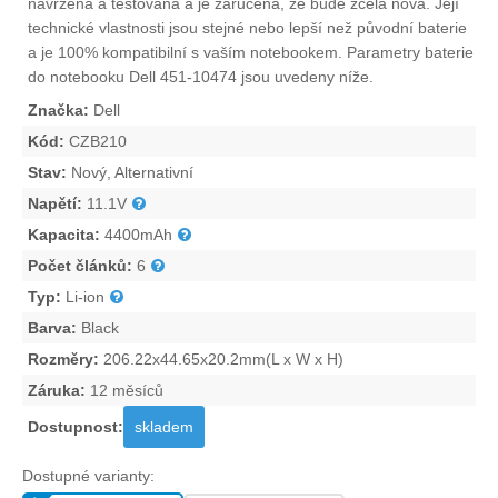
navržena a testována a je zaručena, že bude zcela nová. Její
technické vlastnosti jsou stejné nebo lepší než původní baterie
a je 100% kompatibilní s vaším notebookem. Parametry
baterie
do notebooku Dell 451-10474
jsou uvedeny níže.
Značka:
Dell
Kód:
CZB210
Stav:
Nový, Alternativní
Napětí:
11.1V
Kapacita:
4400mAh
Počet článků:
6
Typ:
Li-ion
Barva:
Black
Rozměry:
206.22x44.65x20.2mm(L x W x H)
Záruka:
12 měsíců
Dostupnost:
skladem
Dostupné varianty: