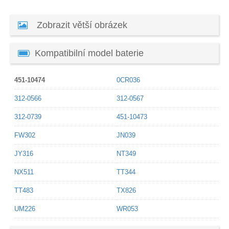
Zobrazit větší obrázek
Kompatibilní model baterie
451-10474
0CR036
312-0566
312-0567
312-0739
451-10473
FW302
JN039
JY316
NT349
NX511
TT344
TT483
TX826
UM226
WR053