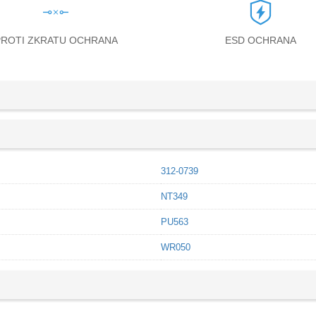
PROTI ZKRATU OCHRANA
ESD OCHRANA
312-0739
NT349
PU563
WR050