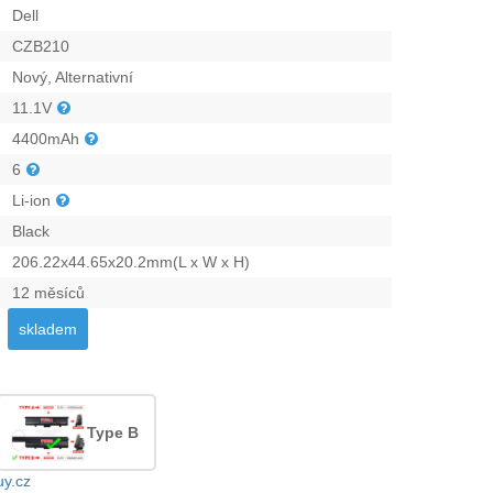
Dell
CZB210
Nový, Alternativní
11.1V
4400mAh
6
Li-ion
Black
206.22x44.65x20.2mm(L x W x H)
12 měsíců
skladem
Type B
uy.cz