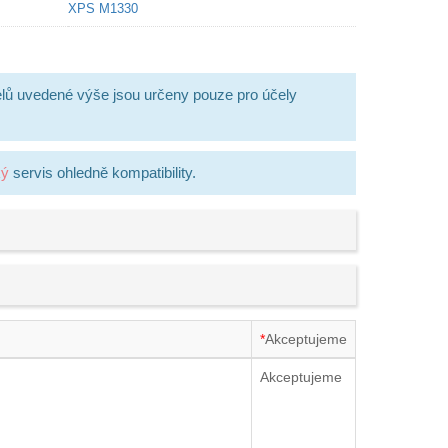
XPS M1330
lů uvedené výše jsou určeny pouze pro účely
ký
servis ohledně kompatibility.
*
Akceptujeme
Akceptujeme