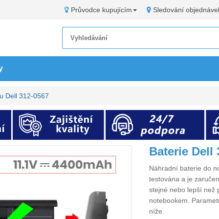
Průvodce kupujícím
Sledování objednáve
y
u Dell 312-0567
Baterie Del
Náhradní
baterie do 
testována a je zaručen
stejné nebo lepší než 
notebookem. Paramet
níže.