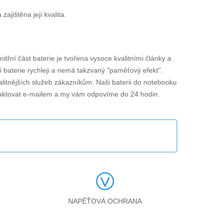
jištěna její kvalita.
nitřní část baterie je tvořena vysoce kvalitními články a
í baterie rychleji a nemá takzvaný "paměťový efekt".
alitnějších služeb zákazníkům. Naši baterii do notebooku
aktovat e-mailem a my vám odpovíme do 24 hodin.
NAPĚŤOVÁ OCHRANA