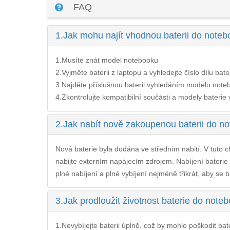
FAQ
1.
Jak mohu najít vhodnou baterii do note
1.Musíte znát model notebooku
2.Vyjměte baterii z laptopu a vyhledejte číslo dílu bate
3.Najděte příslušnou baterii vyhledáním modelu noteb
4.Zkontrolujte kompatibilní součásti a modely baterie v 
2.
Jak nabít nově zakoupenou baterii do n
Nová baterie byla dodána ve středním nabití. V tuto ch
nabijte externím napájecím zdrojem. Nabíjení
baterie
plné nabíjení a plné vybíjení nejméně třikrát, aby se b
3.
Jak prodloužit životnost baterie do not
1.Nevybíjejte baterii úplně, což by mohlo poškodit bateri