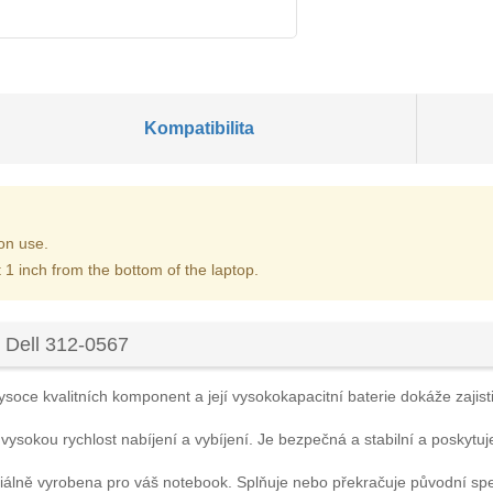
Kompatibilita
on use.
 1 inch from the bottom of the laptop.
 Dell 312-0567
soce kvalitních komponent a její vysokokapacitní baterie dokáže zajisti
 vysokou rychlost nabíjení a vybíjení. Je bezpečná a stabilní a poskytuj
iálně vyrobena pro váš notebook. Splňuje nebo překračuje původní sp