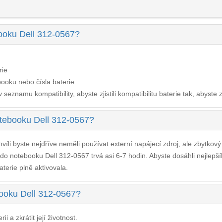
booku Dell 312-0567?
rie
ooku nebo čísla baterie
seznamu kompatibility, abyste zjistili kompatibilitu baterie tak, abyste z
otebooku Dell 312-0567?
víli byste nejdříve neměli používat externí napájecí zdroj, ale zbytkov
 do notebooku Dell 312-0567
trvá asi 6-7 hodin. Abyste dosáhli nejlep
aterie plně aktivovala.
ebooku Dell 312-0567?
i a zkrátit její životnost.