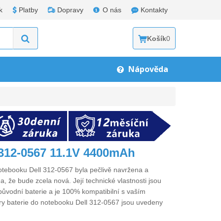
k
Platby
Dopravy
O nás
Kontakty
Košík
0
Nápověda
l 312-0567 11.1V 4400mAh
notebooku Dell 312-0567
byla pečlivě navržena a
a, že bude zcela nová. Její technické vlastnosti jsou
původní baterie a je 100% kompatibilní s vaším
ry
baterie do notebooku Dell 312-0567
jsou uvedeny