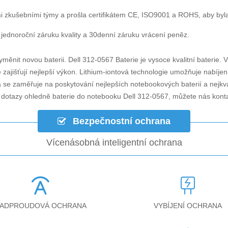
i zkušebními týmy a prošla certifikátem CE, ISO9001 a ROHS, aby byla za
jednoroční záruku kvality a 30denní záruku vrácení peněz.
yměnit novou baterii.
Dell 312-0567 Baterie
je vysoce kvalitní baterie. V
zajišťují nejlepší výkon. Lithium-iontová technologie umožňuje nabíjen
á se zaměřuje na poskytování nejlepších notebookových baterií a nejkv
i dotazy ohledně
baterie do notebooku Dell 312-0567
, můžete nás kont
Bezpečnostní ochrana
Vícenásobná inteligentní ochrana
ADPROUDOVÁ OCHRANA
VYBÍJENÍ OCHRANA