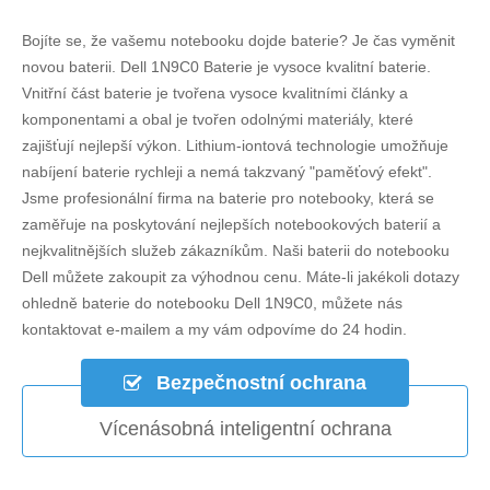
Bojíte se, že vašemu notebooku dojde baterie? Je čas vyměnit
novou baterii.
Dell 1N9C0 Baterie
je vysoce kvalitní baterie.
Vnitřní část baterie je tvořena vysoce kvalitními články a
komponentami a obal je tvořen odolnými materiály, které
zajišťují nejlepší výkon. Lithium-iontová technologie umožňuje
nabíjení baterie rychleji a nemá takzvaný "paměťový efekt".
Jsme profesionální firma na baterie pro notebooky, která se
zaměřuje na poskytování nejlepších notebookových baterií a
nejkvalitnějších služeb zákazníkům. Naši baterii do notebooku
Dell můžete zakoupit za výhodnou cenu. Máte-li jakékoli dotazy
ohledně
baterie do notebooku Dell 1N9C0
, můžete nás
kontaktovat e-mailem a my vám odpovíme do 24 hodin.
Bezpečnostní ochrana
Vícenásobná inteligentní ochrana