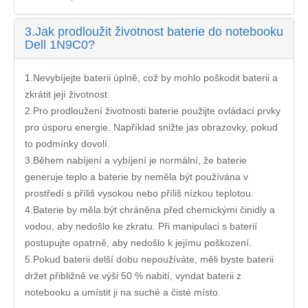
3.
Jak prodloužit životnost baterie do notebooku
Dell 1N9C0?
1.Nevybíjejte baterii úplně, což by mohlo poškodit baterii a
zkrátit její životnost.
2.Pro prodloužení životnosti baterie použijte ovládací prvky
pro úsporu energie. Například snižte jas obrazovky, pokud
to podmínky dovolí.
3.Během nabíjení a vybíjení je normální, že baterie
generuje teplo a baterie by neměla být používána v
prostředí s příliš vysokou nebo příliš nízkou teplotou.
4.Baterie by měla být chráněna před chemickými činidly a
vodou, aby nedošlo ke zkratu. Při manipulaci s baterií
postupujte opatrně, aby nedošlo k jejímu poškození.
5.Pokud baterii delší dobu nepoužíváte, měli byste baterii
držet přibližně ve výši 50 % nabití, vyndat baterii z
notebooku a umístit ji na suché a čisté místo.