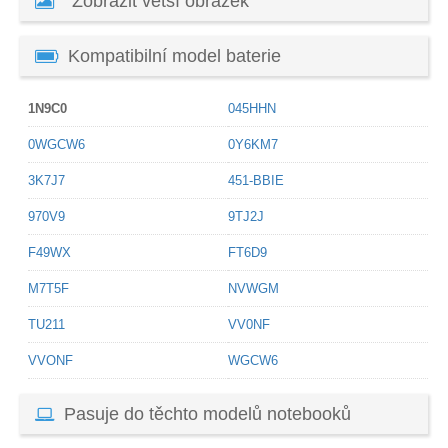
Zobrazit větší obrázek
Kompatibilní model baterie
1N9C0
045HHN
0WGCW6
0Y6KM7
3K7J7
451-BBIE
970V9
9TJ2J
F49WX
FT6D9
M7T5F
NVWGM
TU211
VV0NF
VVONF
WGCW6
Pasuje do těchto modelů notebooků