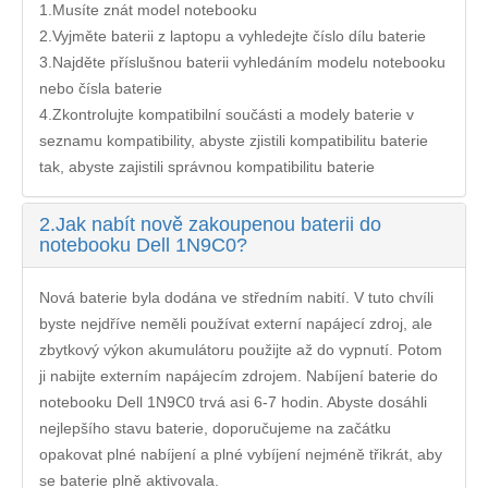
1.Musíte znát model notebooku
2.Vyjměte baterii z laptopu a vyhledejte číslo dílu baterie
3.Najděte příslušnou baterii vyhledáním modelu notebooku
nebo čísla baterie
4.Zkontrolujte kompatibilní součásti a modely baterie v
seznamu kompatibility, abyste zjistili kompatibilitu baterie
tak, abyste zajistili správnou kompatibilitu baterie
2.
Jak nabít nově zakoupenou baterii do
notebooku Dell 1N9C0?
Nová baterie byla dodána ve středním nabití. V tuto chvíli
byste nejdříve neměli používat externí napájecí zdroj, ale
zbytkový výkon akumulátoru použijte až do vypnutí. Potom
ji nabijte externím napájecím zdrojem. Nabíjení
baterie do
notebooku Dell 1N9C0
trvá asi 6-7 hodin. Abyste dosáhli
nejlepšího stavu baterie, doporučujeme na začátku
opakovat plné nabíjení a plné vybíjení nejméně třikrát, aby
se baterie plně aktivovala.