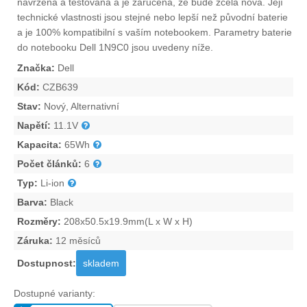
navržena a testována a je zaručena, že bude zcela nová. Její
technické vlastnosti jsou stejné nebo lepší než původní baterie
a je 100% kompatibilní s vaším notebookem. Parametry
baterie
do notebooku Dell 1N9C0
jsou uvedeny níže.
Značka:
Dell
Kód:
CZB639
Stav:
Nový, Alternativní
Napětí:
11.1V
Kapacita:
65Wh
Počet článků:
6
Typ:
Li-ion
Barva:
Black
Rozměry:
208x50.5x19.9mm(L x W x H)
Záruka:
12 měsíců
Dostupnost:
skladem
Dostupné varianty: