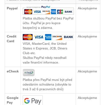
Paypal
Akceptujeme
Platba službou PayPal bez PayPal
účtu. PayPal je pro kupce
bezpečný a zdarma.
Credit
Akceptujeme
Card
VISA, MasterCard, the United
States n Express, JCB, Diners
Club etc.
Služba PayPal nikdy neodhalí
vaše finanční informace.
eCheck
Akceptujeme
Platba přes PayPal musí být před
odesláním schválena (obvykle to
trvá 3 až 6 pracovních dnů)
Google
Akceptujeme
Pay