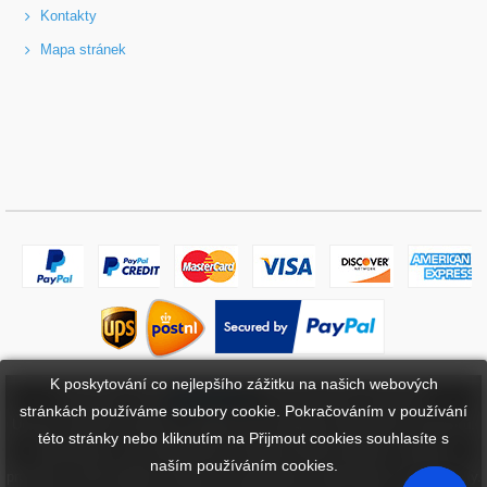
Kontakty
Mapa stránek
K poskytování co nejlepšího zážitku na našich webových
Copyright ©
2026
bateriebuy.cz
. Všechna práva vyhrazena.
stránkách používáme soubory cookie. Pokračováním v používání
Určené ochranné známky a značky jsou majetkem příslušných vlastníků.
této stránky nebo kliknutím na Přijmout cookies souhlasíte s
BaterieBuy.cz není přidružena k žádným OEM značkám. Všechny
naším používáním cookies.
produkty na této webové stránce jsou generické, aftermarket, náhradní díly.