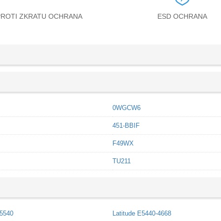
PROTI ZKRATU OCHRANA
ESD OCHRANA
0WGCW6
451-BBIF
F49WX
TU211
E5540
Latitude E5440-4668