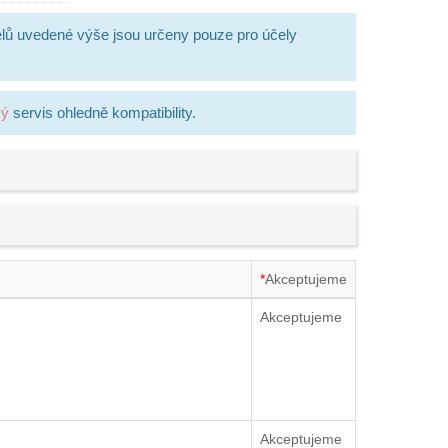
lů uvedené výše jsou určeny pouze pro účely
ký
servis ohledně kompatibility.
*
Akceptujeme
Akceptujeme
Akceptujeme