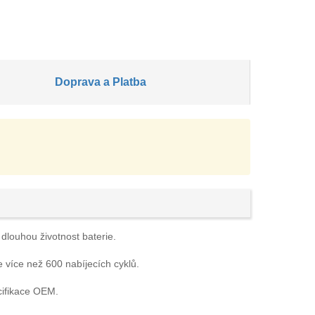
Doprava a Platba
 dlouhou životnost baterie.
e více než 600 nabíjecích cyklů.
cifikace OEM.