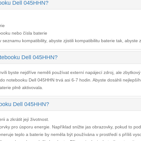
ebooku Dell 045HHN?
rie
ooku nebo čísla baterie
seznamu kompatibility, abyste zjistili kompatibilitu baterie tak, abyste z
notebooku Dell 045HHN?
víli byste nejdříve neměli používat externí napájecí zdroj, ale zbytkov
e do notebooku Dell 045HHN
trvá asi 6-7 hodin. Abyste dosáhli nejlepš
aterie plně aktivovala.
ebooku Dell 045HHN?
i a zkrátit její životnost.
í prvky pro úsporu energie. Například snižte jas obrazovky, pokud to po
neruje teplo a baterie by neměla být používána v prostředí s příliš vys