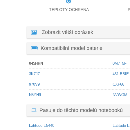
TEPLOTY OCHRANA
Zobrazit větší obrázek
Kompatibilní model baterie
045HHN
0M7T5F
3K7J7
451-BBIE
970V9
CXF66
N5YH9
NVWGM
Pasuje do těchto modelů notebooků
Latitude E5440
Latitude 