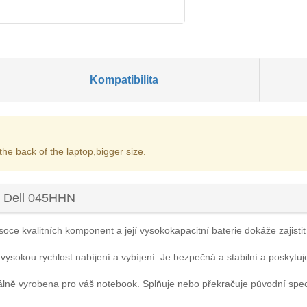
Kompatibilita
 the back of the laptop,bigger size.
u Dell 045HHN
oce kvalitních komponent a její vysokokapacitní baterie dokáže zajistit
 vysokou rychlost nabíjení a vybíjení. Je bezpečná a stabilní a poskytuj
álně vyrobena pro váš notebook. Splňuje nebo překračuje původní spe