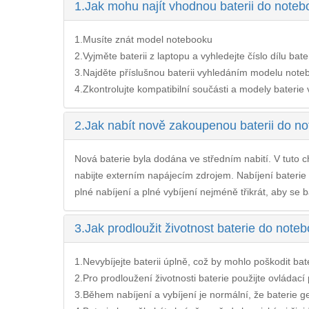
1.
Jak mohu najít vhodnou baterii do not
1.Musíte znát model notebooku
2.Vyjměte baterii z laptopu a vyhledejte číslo dílu bate
3.Najděte příslušnou baterii vyhledáním modelu noteb
4.Zkontrolujte kompatibilní součásti a modely baterie v 
2.
Jak nabít nově zakoupenou baterii do 
Nová baterie byla dodána ve středním nabití. V tuto ch
nabijte externím napájecím zdrojem. Nabíjení
bateri
plné nabíjení a plné vybíjení nejméně třikrát, aby se b
3.
Jak prodloužit životnost baterie do not
1.Nevybíjejte baterii úplně, což by mohlo poškodit bateri
2.Pro prodloužení životnosti baterie použijte ovládac
3.Během nabíjení a vybíjení je normální, že baterie ge