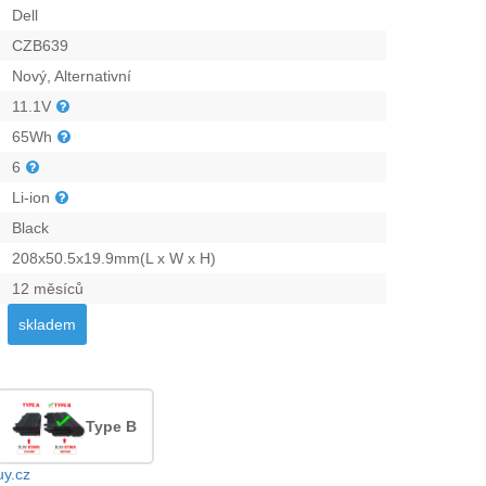
Dell
CZB639
Nový, Alternativní
11.1V
65Wh
6
Li-ion
Black
208x50.5x19.9mm(L x W x H)
12 měsíců
skladem
Type B
uy.cz