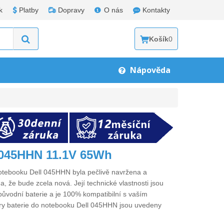
k
Platby
Dopravy
O nás
Kontakty
Košík
0
Nápověda
l 045HHN 11.1V 65Wh
notebooku Dell 045HHN
byla pečlivě navržena a
a, že bude zcela nová. Její technické vlastnosti jsou
původní baterie a je 100% kompatibilní s vaším
ry
baterie do notebooku Dell 045HHN
jsou uvedeny