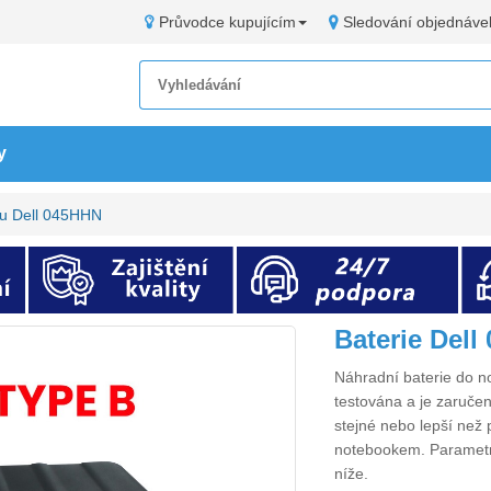
Průvodce kupujícím
Sledování objednáve
y
ku Dell 045HHN
Baterie Del
Náhradní
baterie do 
testována a je zaručen
stejné nebo lepší než 
notebookem. Paramet
níže.