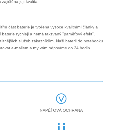
jištěna její kvalita.
itřní část baterie je tvořena vysoce kvalitními články a
í baterie rychleji a nemá takzvaný "paměťový efekt".
alitnějších služeb zákazníkům. Naši baterii do notebooku
ktovat e-mailem a my vám odpovíme do 24 hodin.
NAPĚŤOVÁ OCHRANA