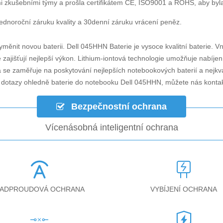
i zkušebními týmy a prošla certifikátem CE, ISO9001 a ROHS, aby byla za
dnoroční záruku kvality a 30denní záruku vrácení peněz.
yměnit novou baterii.
Dell 045HHN Baterie
je vysoce kvalitní baterie. Vn
zajišťují nejlepší výkon. Lithium-iontová technologie umožňuje nabíjen
á se zaměřuje na poskytování nejlepších notebookových baterií a nejkv
i dotazy ohledně
baterie do notebooku Dell 045HHN
, můžete nás konta
Bezpečnostní ochrana
Vícenásobná inteligentní ochrana
ADPROUDOVÁ OCHRANA
VYBÍJENÍ OCHRANA