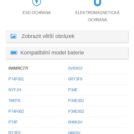
ESD OCHRANA
ELEKTROMAGNETICKÁ
OCHRANA
Zobrazit větší obrázek
Kompatibilní model baterie
0WMRC77I
0VRX0J
P74F001
0RY3F9
NYFJH
P34E
7M0T6
P34E001
P74F002
P34E002
P74F
0H6K6V
RY3F9
H6K6V