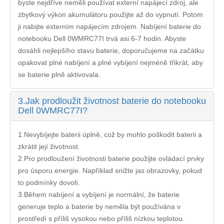
byste nejdříve neměli používat externí napájecí zdroj, ale
zbytkový výkon akumulátoru použijte až do vypnutí. Potom
ji nabijte externím napájecím zdrojem. Nabíjení
baterie do
notebooku Dell 0WMRC77I
trvá asi 6-7 hodin. Abyste
dosáhli nejlepšího stavu baterie, doporučujeme na začátku
opakovat plné nabíjení a plné vybíjení nejméně třikrát, aby
se baterie plně aktivovala.
3.
Jak prodloužit životnost baterie do notebooku
Dell 0WMRC77I?
1.Nevybíjejte baterii úplně, což by mohlo poškodit baterii a
zkrátit její životnost.
2.Pro prodloužení životnosti baterie použijte ovládací prvky
pro úsporu energie. Například snižte jas obrazovky, pokud
to podmínky dovolí.
3.Během nabíjení a vybíjení je normální, že baterie
generuje teplo a baterie by neměla být používána v
prostředí s příliš vysokou nebo příliš nízkou teplotou.