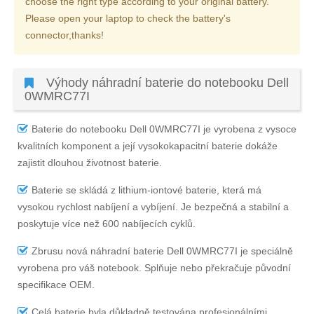
choose the right type according to your original battery.
Please open your laptop to check the battery's
connector,thanks!
Výhody náhradní baterie do notebooku Dell
0WMRC77I
Baterie do notebooku Dell 0WMRC77I
je vyrobena z vysoce
kvalitních komponent a její vysokokapacitní baterie dokáže
zajistit dlouhou životnost baterie.
Baterie se skládá z lithium-iontové baterie, která má
vysokou rychlost nabíjení a vybíjení. Je bezpečná a stabilní a
poskytuje více než 600 nabíjecích cyklů.
Zbrusu nová náhradní
baterie Dell 0WMRC77I
je speciálně
vyrobena pro váš notebook. Splňuje nebo překračuje původní
specifikace OEM.
Celá baterie byla důkladně testována profesionálními