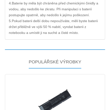
4.Baterie by měla být chráněna před chemickými činidly a
vodou, aby nedošlo ke zkratu. Při manipulaci s baterií
postupujte opatrně, aby nedošlo k jejímu poškození.
5.Pokud baterii delší dobu nepoužíváte, měli byste baterii
držet přibližně ve výši 50 % nabití, vyndat baterii z
notebooku a umístit ji na suché a čisté místo.
POPULÁŘSKÉ VÝROBKY