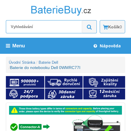
Košík
0
Menu
Nápověda
Úvodní Stránka
Baterie Dell
Baterie do notebooku Dell 0WMRC77I