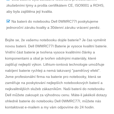
zkušebními týmy a prošla certifikátem CE, ISO9001 a ROHS,
aby byla zajištěna její kvalita.
Na
baterii do notebooku Dell 0WMRC77I
poskytujeme
jednoroční záruku kvality a 30denní záruku vrácení peněz.
Bojíte se, že vašemu notebooku dojde baterie? Je čas vyměnit
novou baterii.
Dell 0WMRC77I Baterie
je vysoce kvalitní baterie.
Vnitřní část baterie je tvořena vysoce kvalitními články a
komponentami a obal je tvořen odolnými materiály, které
zajišťují nejlepší výkon. Lithium-iontová technologie umožňuje
nabíjení baterie rychleji a nemá takzvaný "paměťový efekt".
Jsme profesionální firma na baterie pro notebooky, která se
zaměřuje na poskytování nejlepších notebookových baterií a
nejkvalitnějších služeb zákazníkům. Naši baterii do notebooku
Dell můžete zakoupit za výhodnou cenu. Máte-li jakékoli dotazy
ohledně
baterie do notebooku Dell 0WMRC77I
, můžete nás
kontaktovat e-mailem a my vám odpovíme do 24 hodin.