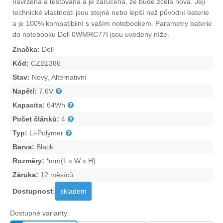
navržena a testována a je zaručena, že bude zcela nová. Její
technické vlastnosti jsou stejné nebo lepší než původní baterie
a je 100% kompatibilní s vaším notebookem. Parametry
baterie
do notebooku Dell 0WMRC77I
jsou uvedeny níže.
Značka:
Dell
Kód:
CZB1386
Stav:
Nový, Alternativní
Napětí:
7.6V
Kapacita:
64Wh
Počet článků:
4
Typ:
Li-Polymer
Barva:
Black
Rozměry:
*mm(L x W x H)
Záruka:
12 měsíců
Dostupnost:
skladem
Dostupné varianty: