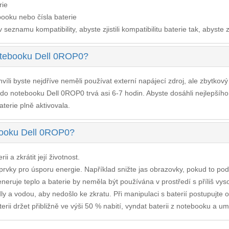
rie
ooku nebo čísla baterie
seznamu kompatibility, abyste zjistili kompatibilitu baterie tak, abyste z
notebooku Dell 0ROP0?
víli byste nejdříve neměli používat externí napájecí zdroj, ale zbytkov
e do notebooku Dell 0ROP0
trvá asi 6-7 hodin. Abyste dosáhli nejlepší
aterie plně aktivovala.
ebooku Dell 0ROP0?
i a zkrátit její životnost.
í prvky pro úsporu energie. Například snižte jas obrazovky, pokud to po
neruje teplo a baterie by neměla být používána v prostředí s příliš vys
y a vodou, aby nedošlo ke zkratu. Při manipulaci s baterií postupujte 
rii držet přibližně ve výši 50 % nabití, vyndat baterii z notebooku a umís