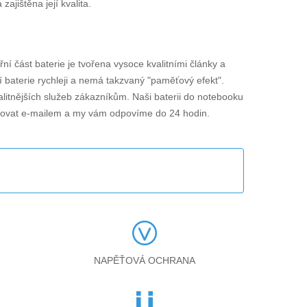
jištěna její kvalita.
třní část baterie je tvořena vysoce kvalitními články a
í baterie rychleji a nemá takzvaný "paměťový efekt".
alitnějších služeb zákazníkům. Naši baterii do notebooku
tovat e-mailem a my vám odpovíme do 24 hodin.
NAPĚŤOVÁ OCHRANA