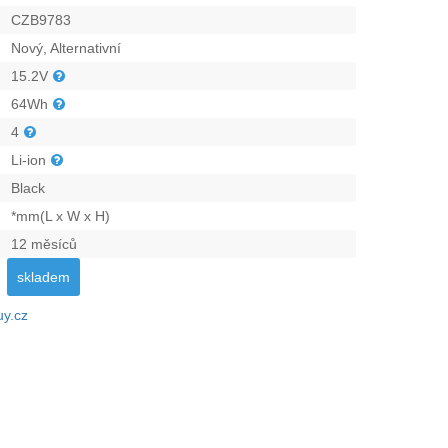
CZB9783
Nový, Alternativní
15.2V
64Wh
4
Li-ion
Black
*mm(L x W x H)
12 měsíců
skladem
uy.cz