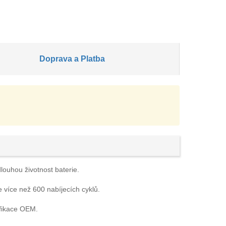
Doprava a Platba
dlouhou životnost baterie.
e více než 600 nabíjecích cyklů.
ifikace OEM.