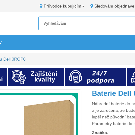
Průvodce kupujícím
Sledování objednáve
y
ku Dell 0ROP0
Baterie Del
Náhradní
baterie do 
a je zaručena, že bude
lepší než původní bat
Parametry
baterie do
Značka: