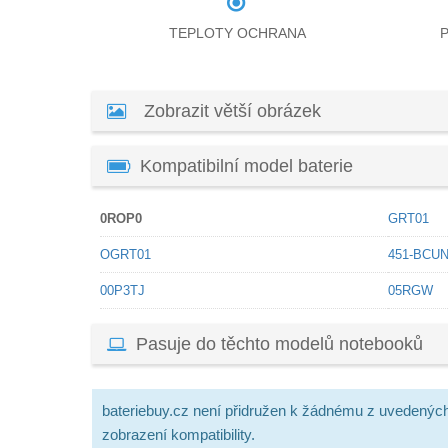
TEPLOTY OCHRANA
Zobrazit větší obrázek
Kompatibilní model baterie
0ROP0
GRT01
OGRT01
451-BCU
00P3TJ
05RGW
Pasuje do těchto modelů notebooků
bateriebuy.cz není přidružen k žádnému z uvedenýc
zobrazení kompatibility.