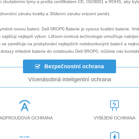
i zkušebními týmy a prošla certifikátem CE, ISO9001 a ROHS, aby byla za
noroční záruku kvality a 30denní záruku vrácení peněz.
yměnit novou baterii.
Dell 0ROP0 Baterie
je vysoce kvalitní baterie. Vni
zajišťují nejlepší výkon. Lithium-iontová technologie umožňuje nabíjen
á se zaměřuje na poskytování nejlepších notebookových baterií a nejkv
i dotazy ohledně
baterie do notebooku Dell 0ROP0
, můžete nás kontak
Bezpečnostní ochrana
Vícenásobná inteligentní ochrana
ADPROUDOVÁ OCHRANA
VYBÍJENÍ OCHRANA