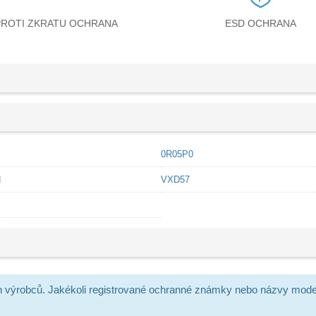
PROTI ZKRATU OCHRANA
ESD OCHRANA
0R05P0
N
VXD57
h výrobců. Jakékoli registrované ochranné známky nebo názvy mode