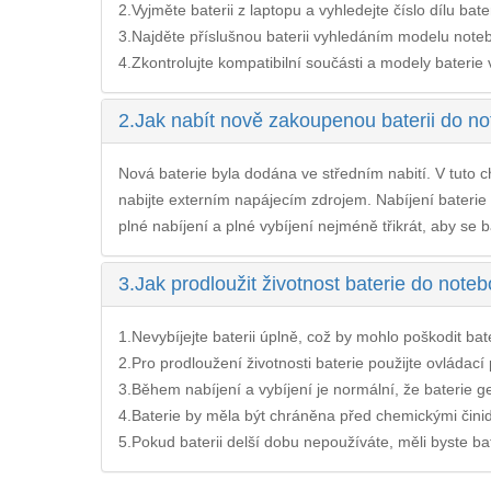
2.Vyjměte baterii z laptopu a vyhledejte číslo dílu bate
3.Najděte příslušnou baterii vyhledáním modelu noteb
4.Zkontrolujte kompatibilní součásti a modely baterie v 
2.
Jak nabít nově zakoupenou baterii do 
Nová baterie byla dodána ve středním nabití. V tuto ch
nabijte externím napájecím zdrojem. Nabíjení
bateri
plné nabíjení a plné vybíjení nejméně třikrát, aby se b
3.
Jak prodloužit životnost baterie do not
1.Nevybíjejte baterii úplně, což by mohlo poškodit bateri
2.Pro prodloužení životnosti baterie použijte ovládac
3.Během nabíjení a vybíjení je normální, že baterie ge
4.Baterie by měla být chráněna před chemickými činidl
5.Pokud baterii delší dobu nepoužíváte, měli byste bate