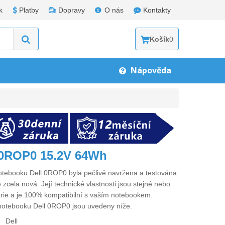
k
Platby
Dopravy
O nás
Kontakty
Košík
0
Nápověda
l 0ROP0 15.2V 64Wh
notebooku Dell 0ROP0
byla pečlivě navržena a testována
 zcela nová. Její technické vlastnosti jsou stejné nebo
erie a je 100% kompatibilní s vaším notebookem.
 notebooku Dell 0ROP0
jsou uvedeny níže.
Dell