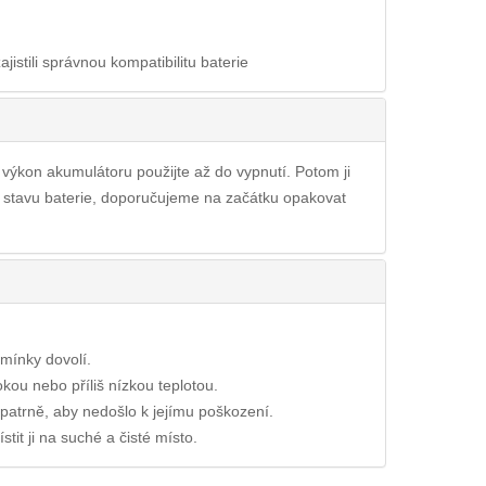
ajistili správnou kompatibilitu baterie
ý výkon akumulátoru použijte až do vypnutí. Potom ji
ho stavu baterie, doporučujeme na začátku opakovat
dmínky dovolí.
okou nebo příliš nízkou teplotou.
opatrně, aby nedošlo k jejímu poškození.
tit ji na suché a čisté místo.