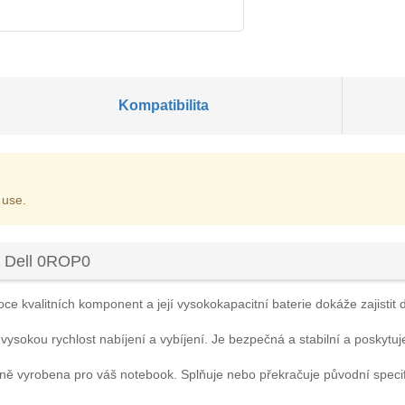
Kompatibilita
 use.
u Dell 0ROP0
ce kvalitních komponent a její vysokokapacitní baterie dokáže zajistit 
 vysokou rychlost nabíjení a vybíjení. Je bezpečná a stabilní a poskytuj
lně vyrobena pro váš notebook. Splňuje nebo překračuje původní spec